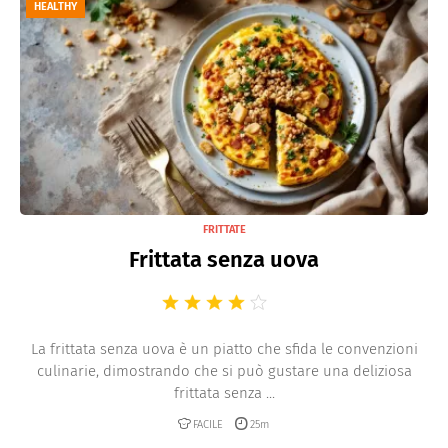
HEALTHY
FRITTATE
Frittata senza uova
La frittata senza uova è un piatto che sfida le convenzioni
culinarie, dimostrando che si può gustare una deliziosa
frittata senza ...
FACILE
25m