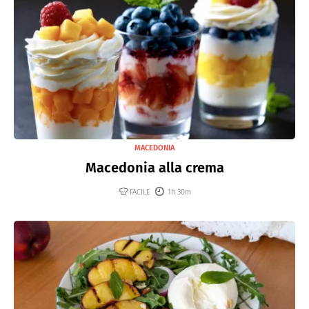
MACEDONIA
Macedonia alla crema
FACILE
1h 30m