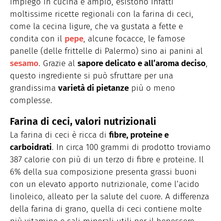
impiego in cucina è ampio, esistono infatti
moltissime ricette regionali con la farina di ceci,
come la cecina ligure, che va gustata a fette e
condita con il
pepe
, alcune focacce, le famose
panelle (delle frittelle di Palermo) sino ai panini al
sesamo
. Grazie al
sapore delicato e all’aroma deciso
,
questo ingrediente si può sfruttare per una
grandissima
varietà di pietanze
più o meno
complesse.
Farina di ceci, valori nutrizionali
La farina di ceci è ricca di
fibre, proteine e
carboidrati
. In circa 100 grammi di prodotto troviamo
387 calorie con più di un terzo di fibre e proteine. Il
6% della sua composizione presenta grassi buoni
con un elevato apporto nutrizionale, come l’acido
linoleico, alleato per la salute del cuore. A differenza
della farina di grano, quella di ceci contiene molte