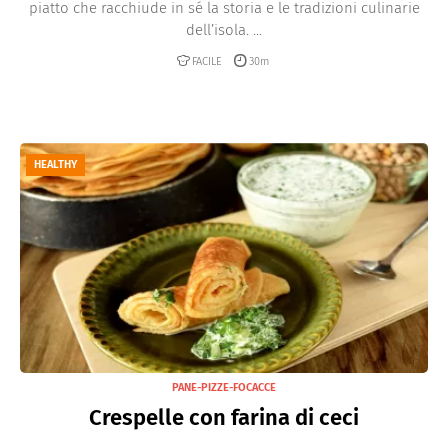
piatto che racchiude in sé la storia e le tradizioni culinarie
dell’isola. ...
FACILE
30m
HEALTHY
PANE-PIZZE-FOCACCE
Crespelle con farina di ceci