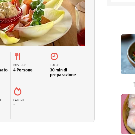
entino
DOSI PER:
TEMPO:
sato
4 Persone
30 min di
preparazione
LE:
CALORIE:
-