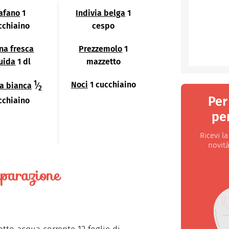
afano
1
Indivia belga
1
cchiaino
cespo
na fresca
Prezzemolo
1
quida
1 dl
mazzetto
1
Noci
1 cucchiaino
la bianca
⁄
2
Per
cchiaino
per
Ricevi l
novità
parazione