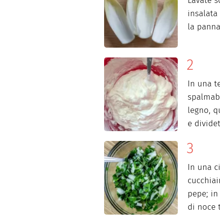
Lavate s
insalata
la panna
In una t
spalmab
legno, q
e divide
In una c
cucchiai
pepe; in 
di noce t