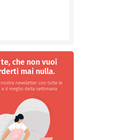
 te, che non vuoi
derti mai nulla.
a nostra newsletter con tutte le
 e il meglio della settimana