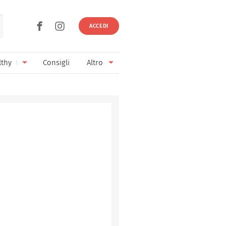
ACCEDI
lthy
Consigli
Altro
Ricette vegetariane
Ingredienti
Ricette vegane
Vini & Birre
Senza glutine
Cucina regionale
Senza lattosio
Cucina internazionale
Senza zucchero
Esperti
Senza burro
Contatti
Senza lievito