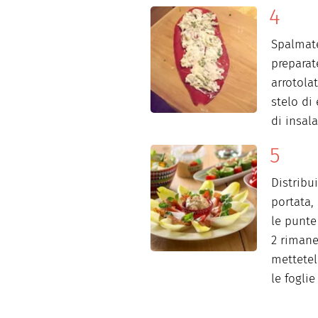
Spalmate
preparat
arrotola
stelo di
di insala
Distribu
portata,
le punte
2 rimane
mettetel
le foglie