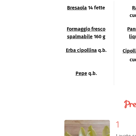
Bresaola
14 fette
R
cu
Formaggio fresco
Pan
spalmabile
160 g
li
Erba cipollina
q.b.
Cipol
cu
Pepe
q.b.
Pre