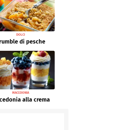
DOLCI
rumble di pesche
MACEDONIA
cedonia alla crema