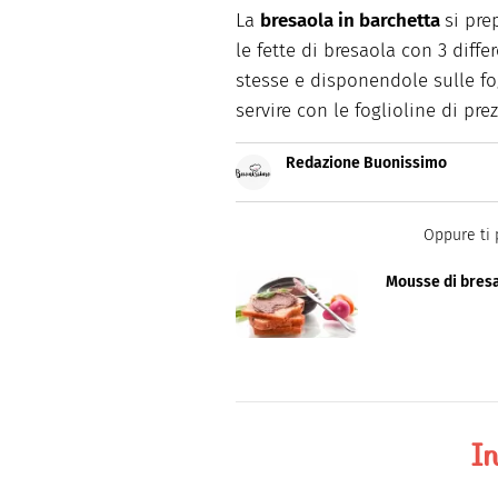
La
bresaola in barchetta
si pre
le fette di bresaola con 3 diff
stesse e disponendole sulle fo
servire con le foglioline di pr
Redazione Buonissimo
Buonissimo è il magazine di cu
facili e spiegate passo passo.
Oppure ti 
Mousse di bres
In