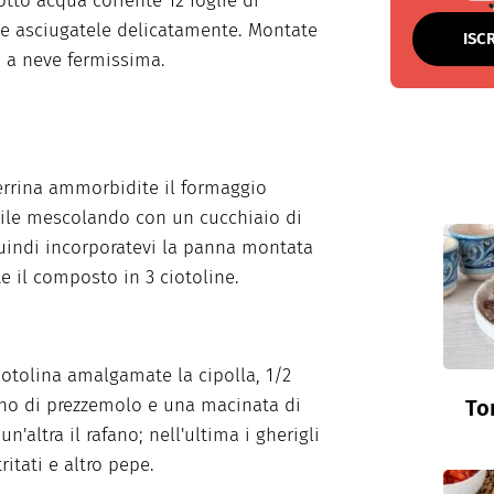
otto acqua corrente 12 foglie di
 e asciugatele delicatamente. Montate
ISC
 a neve fermissima.
errina ammorbidite il formaggio
ile mescolando con un cucchiaio di
uindi incorporatevi la panna montata
te il composto in 3 ciotoline.
iotolina amalgamate la cipolla, 1/2
no di prezzemolo e una macinata di
To
un'altra il rafano; nell'ultima i gherigli
ritati e altro pepe.