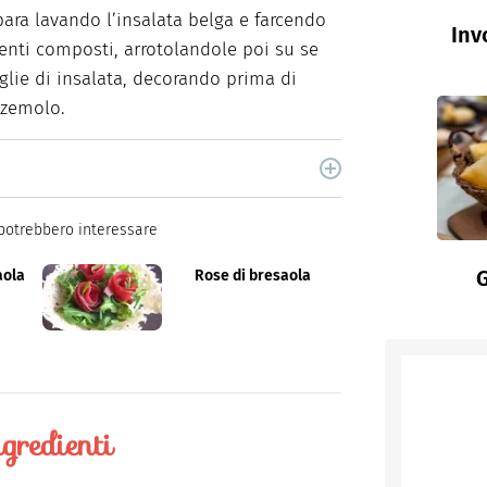
para lavando l’insalata belga e farcendo
Inv
erenti composti, arrotolandole poi su se
glie di insalata, decorando prima di
ezzemolo.
cina di Italiaonline nel quale trovi idee veloci,
potrebbero interessare
G
aola
Rose di bresaola
gredienti