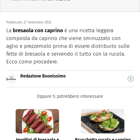
Pubblicato:
27 Settembre 2022
La
bresaola con caprino
è una ricetta leggera
composta da caprino che viene sminuzzato con
aglio e prezzemolo prima di essere distribuito sulle
fette di bresaola e servendo il tutto con la rucola.
Ecco come procedere.
Redazione Buonissimo
Buonissimo è il magazine di cucina di Italiaonline nel
quale trovi idee veloci, facili e spiegate passo passo.
Oppure ti potrebbero interessare
Involtini di bresaola e
Bruschetta rucola e caprino