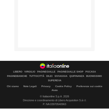
LIBERO
VIRGILIO
PAGINEGIALLE
PAGINEGIALLE SHOP
PGCASA
PAGINEBIANCHE
TUTTOCITTÀ
DILEI
SIVIAGGIA
QUIFINANZA
BUONISSIMO
SUPEREVA
Chi siamo
Note Legali
Privacy
Cookie Policy
Preferenze sui cookie
Aiuto
© Italiaonline S.p.A. 2026
Direzione e coordinamento di Libero Acquisition S.á r.l.
P. IVA 03970540963