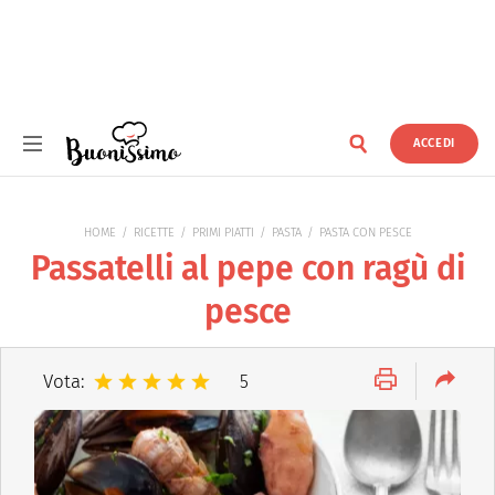
ACCEDI
Buonissimo
HOME
RICETTE
PRIMI PIATTI
PASTA
PASTA CON PESCE
Passatelli al pepe con ragù di
pesce
Vota:
5