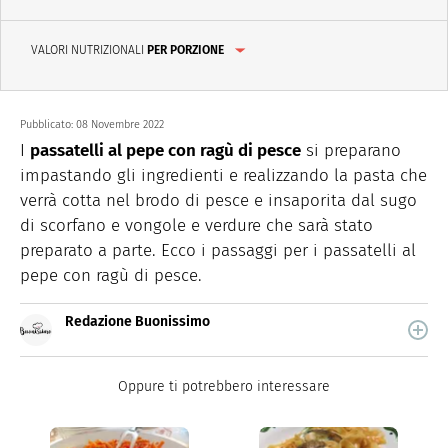
VALORI NUTRIZIONALI
PER PORZIONE
Pubblicato:
08 Novembre 2022
I
passatelli al pepe con ragù di pesce
si preparano
impastando gli ingredienti e realizzando la pasta che
verrà cotta nel brodo di pesce e insaporita dal sugo
di scorfano e vongole e verdure che sarà stato
preparato a parte. Ecco i passaggi per i passatelli al
pepe con ragù di pesce.
Redazione Buonissimo
Buonissimo è il magazine di cucina di Italiaonline nel
quale trovi idee veloci, facili e spiegate passo passo.
Oppure ti potrebbero interessare