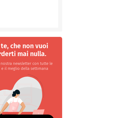
 te, che non vuoi
derti mai nulla.
a nostra newsletter con tutte le
 e il meglio della settimana