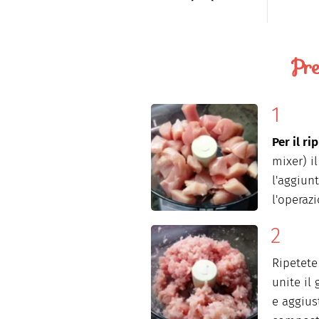
Pre
Per il ri
mixer) il
l'aggiun
l'operaz
Ripetete
unite il
e aggius