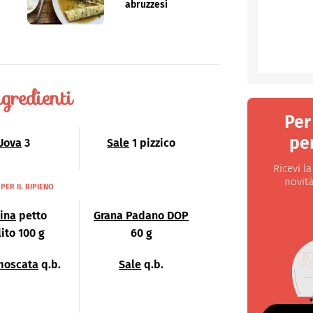
abruzzesi
gredienti
Per
per
Uova
3
Sale
1 pizzico
Ricevi l
novità
PER IL RIPIENO
lina
petto
Grana Padano DOP
lito 100 g
60 g
moscata
q.b.
Sale
q.b.