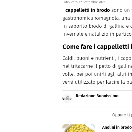
Pubblicato:
17 Settembre 2022
I
cappelletti in brodo
sono un t
gastronomica romagnola, una g
in saporito brodo di gallina e 
invernale e natalizio in partico
Come fare i cappelletti
Caldi, buoni e nutrienti, i cap
nel tritacarne il petto di galli
volte, per poi unirli agli altr
verrà utilizzato per farcire la pa
Redazione Buonissimo
Buonissimo è il magazine di cu
facili e spiegate passo passo.
Oppure ti 
Anolini in brodo