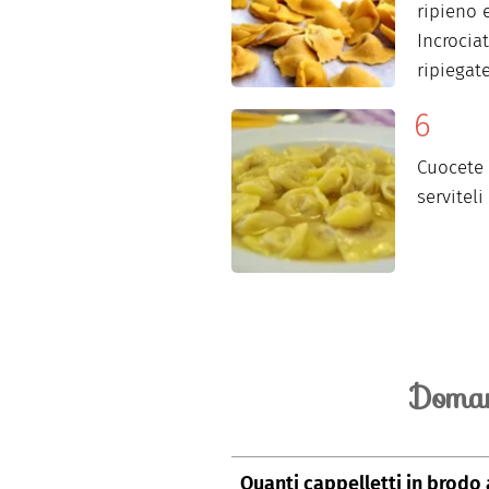
ripieno 
Incrocia
ripiegate
Cuocete 
serviteli
Doman
Quanti cappelletti in brodo