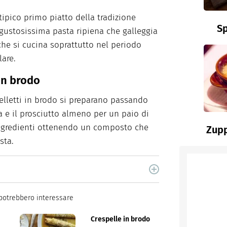
ipico primo piatto della tradizione
Sp
ustosissima pasta ripiena che galleggia
che si cucina soprattutto nel periodo
lare.
 in brodo
pelletti in brodo si preparano passando
na e il prosciutto almeno per un paio di
i ingredienti ottenendo un composto che
Zupp
sta.
cina di Italiaonline nel quale trovi idee veloci,
potrebbero interessare
Crespelle in brodo