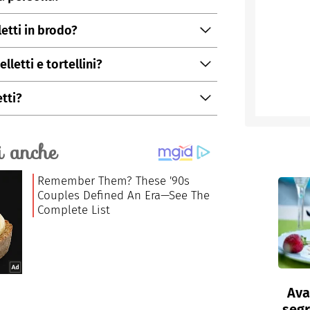
di circa 150 grammi di cappelletti.
etti in brodo?
può orientare verso un Trebbiano dotato di
lletti e tortellini?
lico.
rtellini sono chiusi tradizionalmente attorno
tti?
ce viene chiuso direttamente unendo le due
ome dal "galonza", un cappello tipico della
a loro forma.
Ava
segr