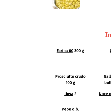
In
Farina 00
300 g
Prosciutto crudo
Gal
100 g
bol
Uova
2
Noce 
Pepe
q.b.