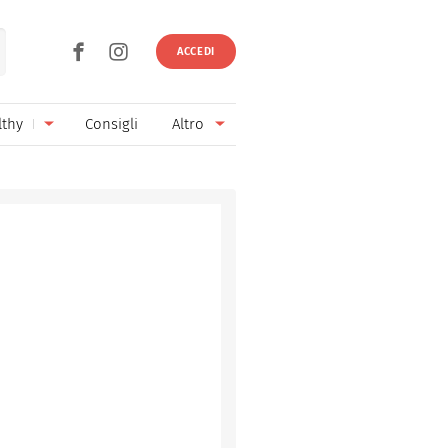
ACCEDI
lthy
Consigli
Altro
Ricette vegetariane
Ingredienti
Ricette vegane
Vini & Birre
Senza glutine
Cucina regionale
Senza lattosio
Cucina internazionale
Senza zucchero
Esperti
Senza burro
Contatti
Senza lievito