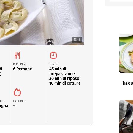
entino
123rf
DOSI PER:
TEMPO:
di
6 Persone
45 min di
C
preparazione
30 min di riposo
Insa
10 min di cottura
LE:
CALORIE:
agna
-