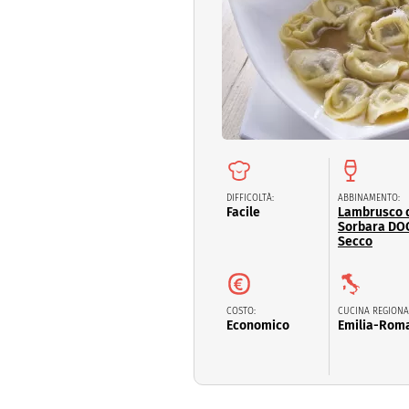
Dolci
Pasqua
San Val
DIFFICOLTÀ:
ABBINAMENTO:
Facile
Lambrusco 
Sorbara DO
Secco
COSTO:
CUCINA REGIONA
Economico
Emilia-Rom