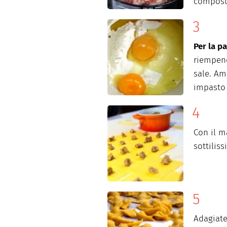
compost
Per la pa
riempend
sale. Am
impasto
Con il m
sottiliss
Adagiate