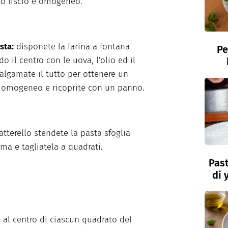
o liscio e omogeneo.
sta:
disponete la farina a fontana
Pe
o il centro con le uova, l'olio ed il
algamate il tutto per ottenere un
 omogeneo e ricoprite con un panno.
atterello stendete la pasta sfoglia
ima e tagliatela a quadrati.
Past
di 
 al centro di ciascun quadrato del