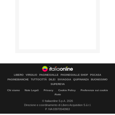
LIBERO
VIRGILIO
PAGINEGIALLE
PAGINEGIALLE SHOP
PGCASA
PAGINEBIANCHE
TUTTOCITTÀ
DILEI
SIVIAGGIA
QUIFINANZA
BUONISSIMO
SUPEREVA
Chi siamo
Note Legali
Privacy
Cookie Policy
Preferenze sui cookie
Aiuto
© Italiaonline S.p.A. 2026
Direzione e coordinamento di Libero Acquisition S.á r.l.
P. IVA 03970540963