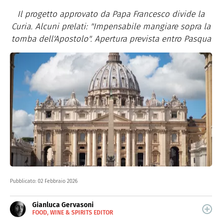
Il progetto approvato da Papa Francesco divide la
Curia. Alcuni prelati: "Impensabile mangiare sopra la
tomba dell'Apostolo". Apertura prevista entro Pasqua
Pubblicato:
02 Febbraio 2026
Gianluca Gervasoni
FOOD, WINE & SPIRITS EDITOR
E-
Scrive sul web dal 2013 e racconta storie di buon cibo,