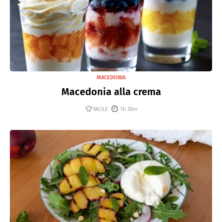
MACEDONIA
Macedonia alla crema
FACILE
1h 30m