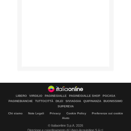
LIBERO
VIRGILIO
PAGINEGIALLE
PAGINEGIALLE SHOP
PGCASA
PAGINEBIANCHE
TUTTOCITTÀ
DILEI
SIVIAGGIA
QUIFINANZA
BUONISSIMO
SUPEREVA
Chi siamo
Note Legali
Privacy
Cookie Policy
Preferenze sui cookie
Aiuto
© Italiaonline S.p.A. 2026
Direzione e coordinamento di Libero Acquisition S.á r.l.