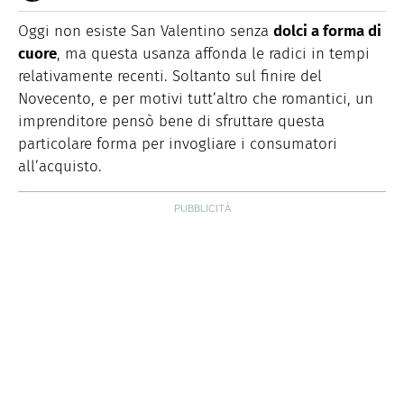
E-
Nata nella città delle 100 torri, è laureata in Scienze
MAIL
Storiche. Curiosa e schietta, scrive di lifestyle, food e
Oggi non esiste San Valentino senza
dolci a forma di
green dal 2018.
cuore
, ma questa usanza affonda le radici in tempi
relativamente recenti. Soltanto sul finire del
Novecento, e per motivi tutt’altro che romantici, un
imprenditore pensò bene di sfruttare questa
particolare forma per invogliare i consumatori
all’acquisto.