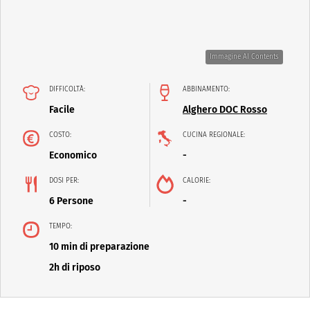
Immagine AI Contents
DIFFICOLTÀ:
ABBINAMENTO:
Facile
Alghero DOC Rosso
COSTO:
CUCINA REGIONALE:
Economico
-
DOSI PER:
CALORIE:
6 Persone
-
TEMPO:
10 min di preparazione
2h di riposo