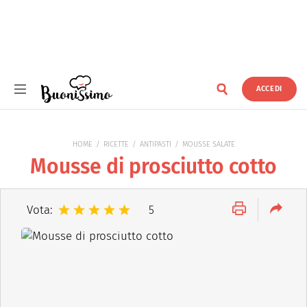
ACCEDI
Buonissimo
HOME
RICETTE
ANTIPASTI
MOUSSE SALATE
Mousse di prosciutto cotto
Vota:
5