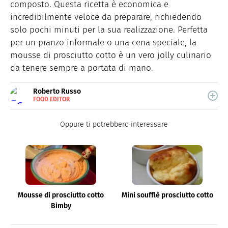
composto. Questa ricetta è economica e
incredibilmente veloce da preparare, richiedendo
solo pochi minuti per la sua realizzazione. Perfetta
per un pranzo informale o una cena speciale, la
mousse di prosciutto cotto è un vero jolly culinario
da tenere sempre a portata di mano.
Roberto Russo
FOOD EDITOR
E-
Roberto Russo unisce la passione per libri e cucina. Ha
MAIL
pubblicato vari libri di cucina e collabora con foodblog.
LINKEDIN
Oppure ti potrebbero interessare
Mousse di prosciutto cotto
Mini soufflè prosciutto cotto
Bimby