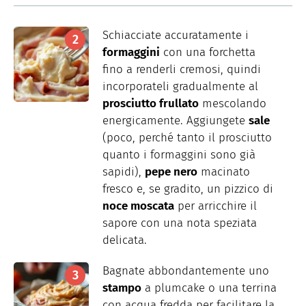
Schiacciate accuratamente i
formaggini
con una forchetta
fino a renderli cremosi, quindi
incorporateli gradualmente al
prosciutto frullato
mescolando
energicamente. Aggiungete
sale
(poco, perché tanto il prosciutto
quanto i formaggini sono già
sapidi),
pepe nero
macinato
fresco e, se gradito, un pizzico di
noce moscata
per arricchire il
sapore con una nota speziata
delicata.
Bagnate abbondantemente uno
stampo
a plumcake o una terrina
con acqua fredda per facilitare la