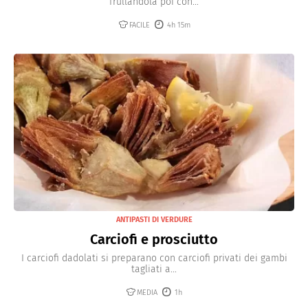
frullandola poi con...
FACILE
4h 15m
ANTIPASTI DI VERDURE
Carciofi e prosciutto
I carciofi dadolati si preparano con carciofi privati dei gambi
tagliati a...
MEDIA
1h