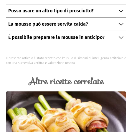
Posso usare un altro tipo di prosciutto?
Sì, potete sperimentare con prosciutto crudo o
La mousse può essere servita calda?
affumicato per un gusto più intenso.
No, la mousse di prosciutto cotto è pensata per essere
È possibile preparare la mousse in anticipo?
servita fredda, dopo il riposo in frigorifero.
Certamente, potete prepararla il giorno prima e
conservarla in frigorifero fino al momento di servirla.
Il presente articolo è stato redatto con l’ausilio di sistemi di intelligenza artificiale e
con una successiva verifica e valutazione umana.
Altre ricette correlate