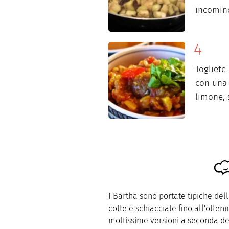
incominc
Togliete
con una 
limone, 
I Bartha sono portate tipiche del
cotte e schiacciate fino all'otten
moltissime versioni a seconda del