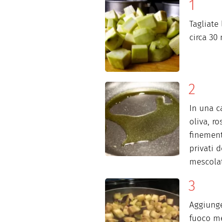
Tagliate
circa 30 
In una c
oliva, ro
finement
privati 
mescola
Aggiunge
fuoco m