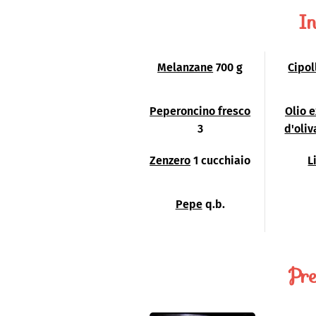
In
Melanzane
700 g
Cipol
Peperoncino fresco
Olio 
3
d'oliv
Zenzero
1 cucchiaio
L
Pepe
q.b.
Pre