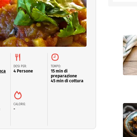
entino
DOSI PER:
TEMPO:
nca
4 Persone
15 min di
preparazione
45 min di cottura
CALORIE:
-
: