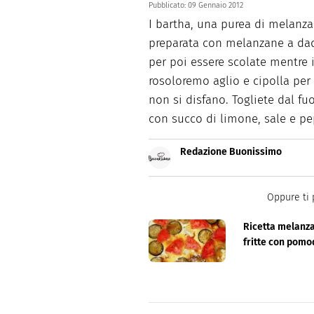
Pubblicato:
09 Gennaio 2012
I bartha, una purea di melanza
preparata con melanzane a dad
per poi essere scolate mentre 
rosoloremo aglio e cipolla per
non si disfano. Togliete dal fu
con succo di limone, sale e pe
Redazione Buonissimo
Buonissimo è il magazine di cu
facili e spiegate passo passo.
Oppure ti 
Ricetta melanz
fritte con pom