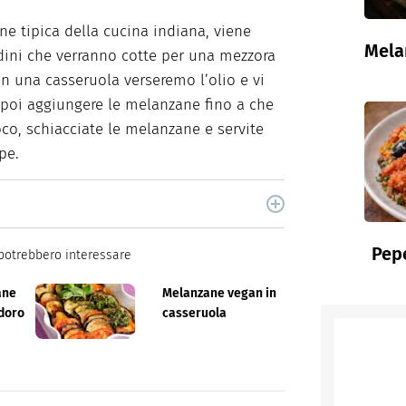
ne tipica della cucina indiana, viene
Mela
ini che verranno cotte per una mezzora
in una casseruola verseremo l’olio e vi
 poi aggiungere le melanzane fino a che
oco, schiacciate le melanzane e servite
pe.
cina di Italiaonline nel quale trovi idee veloci,
Pepe
potrebbero interessare
ane
Melanzane vegan in
odoro
casseruola