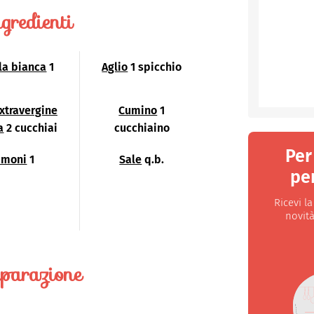
gredienti
la bianca
1
Aglio
1 spicchio
extravergine
Cumino
1
a
2 cucchiai
cucchiaino
Per
imoni
1
Sale
q.b.
per
Ricevi l
novità
parazione