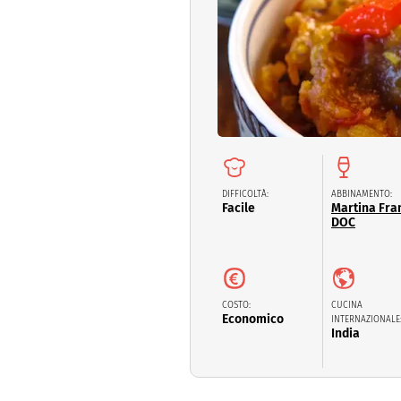
Dolci
Pasqua
San Val
DIFFICOLTÀ:
ABBINAMENTO:
Facile
Martina Fra
DOC
COSTO:
CUCINA
Economico
INTERNAZIONALE
India