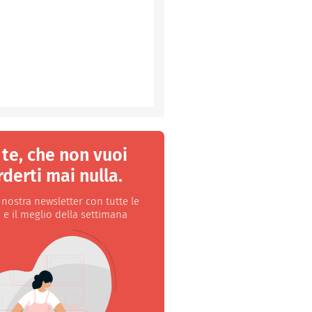
 te, che non vuoi
derti mai nulla.
a nostra newsletter con tutte le
 e il meglio della settimana