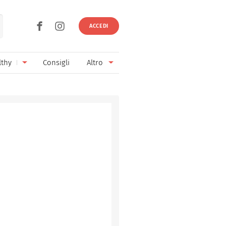
ACCEDI
lthy
Consigli
Altro
Ricette vegetariane
Ingredienti
Ricette vegane
Vini & Birre
Senza glutine
Cucina regionale
Senza lattosio
Cucina internazionale
Senza zucchero
Esperti
Senza burro
Contatti
Senza lievito