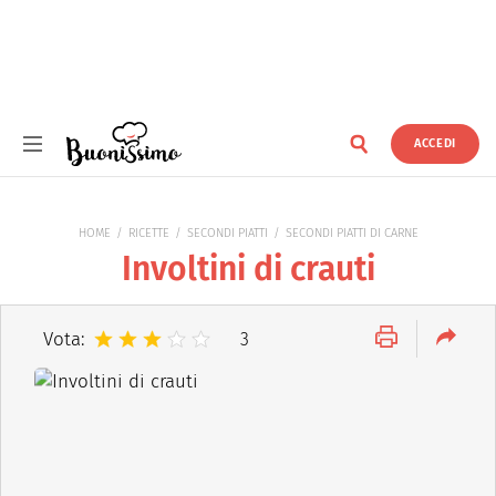
ACCEDI
Buonissimo
HOME
RICETTE
SECONDI PIATTI
SECONDI PIATTI DI CARNE
Involtini di crauti
Vota:
3