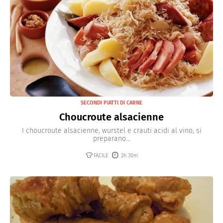
SECONDI PIATTI DI CARNE
Choucroute alsacienne
I choucroute alsacienne, wurstel e crauti acidi al vino, si
preparano...
FACILE
2h 30m