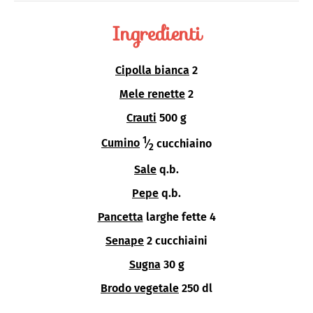
Ingredienti
Cipolla bianca
2
Mele renette
2
Crauti
500 g
1
Cumino
⁄
cucchiaino
2
Sale
q.b.
Pepe
q.b.
Pancetta
larghe fette 4
Senape
2 cucchiaini
Sugna
30 g
Brodo vegetale
250 dl