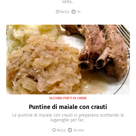
volta...
FACILE
1h
SECONDI PIATTI DI CARNE
Puntine di maiale con crauti
Le puntine di maiale con crauti si preparano scottando le
luganighe per far...
FACILE
2h 40m