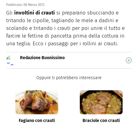
Pubblicato:
08 Marzo 2012
Gli
involtini di crauti
si preparano sbucciando e
tritando le cipolle, tagliando le mele a dadini e
scolando e tritando i crauti per poi unire il tutto e
farcire le fettine di pancetta prima della cottura in
una teglia. Ecco i passaggi per i rollini ai crauti.
Redazione Buonissimo
Buonissimo è il magazine di cucina di Italiaonline nel
quale trovi idee veloci, facili e spiegate passo passo.
Oppure ti potrebbero interessare
Fagiano con crauti
Braciole con crauti