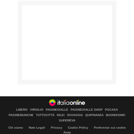
LIBERO
VIRGILIO
PAGINEGIALLE
PAGINEGIALLE SHOP
PGCASA
PAGINEBIANCHE
TUTTOCITTÀ
DILEI
SIVIAGGIA
QUIFINANZA
BUONISSIMO
SUPEREVA
Chi siamo
Note Legali
Privacy
Cookie Policy
Preferenze sui cookie
Aiuto