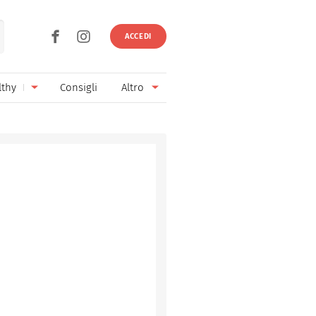
ACCEDI
lthy
Consigli
Altro
Ricette vegetariane
Ingredienti
Ricette vegane
Vini & Birre
Senza glutine
Cucina regionale
Senza lattosio
Cucina internazionale
Senza zucchero
Esperti
Senza burro
Contatti
Senza lievito