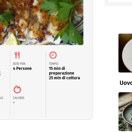
entino
DOSI PER:
TEMPO:
4 Persone
15 min di
C
preparazione
25 min di cottura
Uovo
LE:
CALORIE:
-