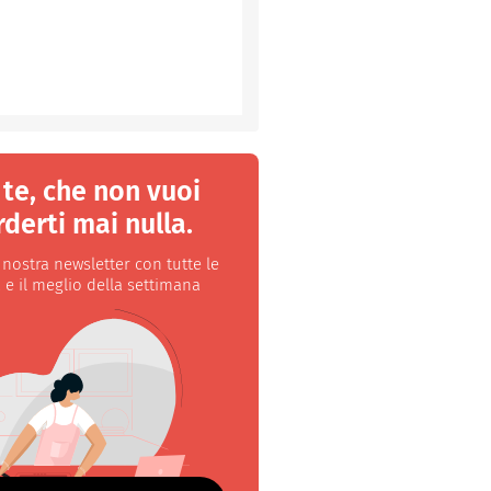
 te, che non vuoi
derti mai nulla.
a nostra newsletter con tutte le
 e il meglio della settimana