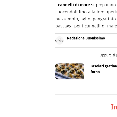
I
cannelli di mare
si preparano 
cuocendoli fino alla loro apert
prezzemolo, aglio, pangrattato e
passaggi per i cannelli di mare
Redazione Buonissimo
Buonissimo è il magazine di cu
facili e spiegate passo passo.
Oppure ti 
Fasolari gratina
forno
In