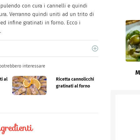
pulendo con cura i cannelli e quindi
ura. Verranno quindi uniti ad un trito di
d infine gratinati in forno. Ecco i
.
cina di Italiaonline nel quale trovi idee veloci,
potrebbero interessare
M
ti al
Ricetta cannolicchi
gratinati al forno
gredienti