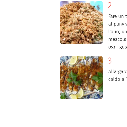
Fare un t
al pangr
l'olio; u
mescolar
ogni gus
Allargar
caldo a 