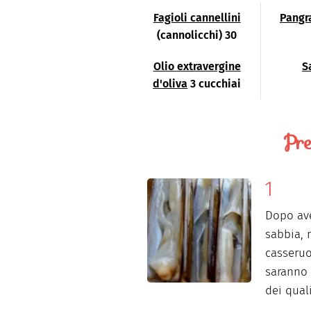
Fagioli cannellini
Pangr
(cannolicchi) 30
Olio extravergine
S
d'oliva
3 cucchiai
Pre
Dopo ave
sabbia, 
casseruo
saranno a
dei qual