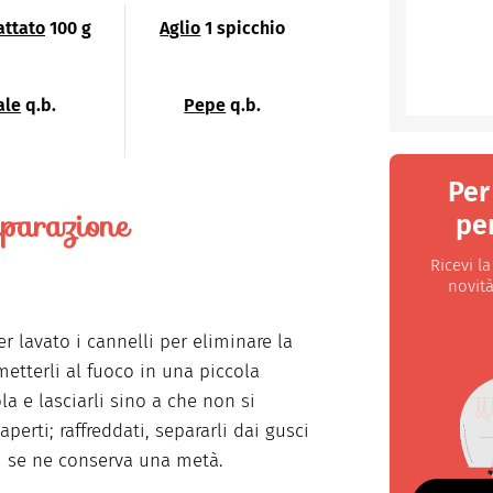
attato
100 g
Aglio
1 spicchio
ale
q.b.
Pepe
q.b.
Per
parazione
per
Ricevi l
novità
r lavato i cannelli per eliminare la
metterli al fuoco in una piccola
la e lasciarli sino a che non si
perti; raffreddati, separarli dai gusci
i se ne conserva una metà.