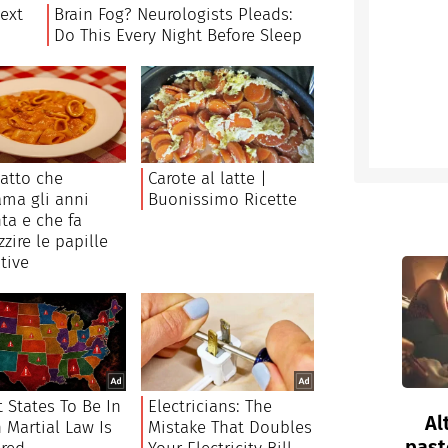
Al
past