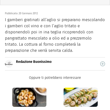
Pubblicato:
20 Gennaio 2012
I gamberi gratinati all’aglio si preparano mescolando
i gamberi col vino e con l’aglio tritato e
disponendoli poi in ina teglia ricoprendoli con
pangrattato mescolato a olio ed a prezzemolo
tritato. La cottura al forno completerà la
preparazione che verrà servita calda.
Redazione Buonissimo
Buonissimo è il magazine di cucina di Italiaonline nel
quale trovi idee veloci, facili e spiegate passo passo.
Oppure ti potrebbero interessare