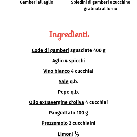
Gamberi all'aglio
Spiedini di gamberi e zucchine
gratinati al forno
Ingredienti
Code di gamberi
sgusciate 400 g
Aglio
4 spicchi
Vino bianco
4 cucchiai
Sale
q.b.
Pepe
q.b.
Olio extravergine d'oliva
4 cucchiai
Pangrattato
100 g
Prezzemolo
2 cucchiaini
1
Limoni
⁄
2