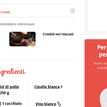
E E FOOD
 da anni di cucina e lifestyle.
potrebbero interessare
Crostini neri toscani
Per
per
Ricevi l
novità
gredienti
ini di pollo
Cipolla bianca
1
250 g
1
i
1 cucchiaio
Vino bianco
⁄
2