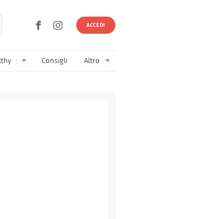
ACCEDI
lthy
Consigli
Altro
Ricette vegetariane
Ingredienti
Ricette vegane
Vini & Birre
Senza glutine
Cucina regionale
Senza lattosio
Cucina internazionale
Senza zucchero
Esperti
Senza burro
Contatti
Senza lievito