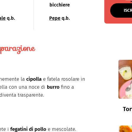
bicchiere
ISC
ale
q.b.
Pepe
q.b.
parazione
finemente la
cipolla
e fatela rosolare in
ella con una noce di
burro
fino a
iventa trasparente.
Tor
ete i
fegatini di pollo
e mescolate.