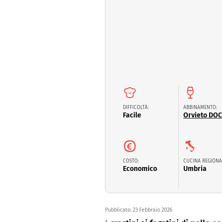
Dolci
Pasqua
San Val
DIFFICOLTÀ:
ABBINAMENTO:
Facile
Orvieto DOC
COSTO:
CUCINA REGIONA
Economico
Umbria
Pubblicato:
23 Febbraio 2026