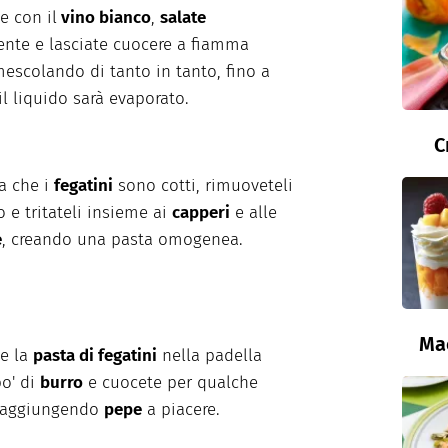
e con il
vino bianco
,
salate
nte e lasciate cuocere a fiamma
escolando di tanto in tanto, fino a
l liquido sarà evaporato.
C
a che i
fegatini
sono cotti, rimuoveteli
o e tritateli insieme ai
capperi
e alle
e
, creando una pasta omogenea.
Ma
e la
pasta di fegatini
nella padella
o' di
burro
e cuocete per qualche
 aggiungendo
pepe
a piacere.