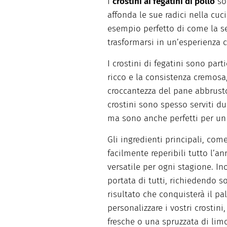
I
crostini ai fegatini di pollo
son
affonda le sue radici nella cuc
esempio perfetto di come la se
trasformarsi in un’esperienza c
I crostini di fegatini sono par
ricco e la consistenza cremos
croccantezza del pane abbrust
crostini sono spesso serviti dur
ma sono anche perfetti per un 
Gli ingredienti principali, com
facilmente reperibili tutto l’
versatile per ogni stagione. Ino
portata di tutti, richiedendo 
risultato che conquisterà il pa
personalizzare i vostri crosti
fresche o una spruzzata di lim