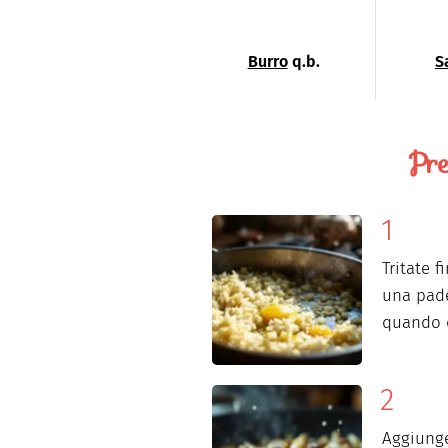
Burro
q.b.
S
Pre
Tritate 
una pad
quando d
Aggiung