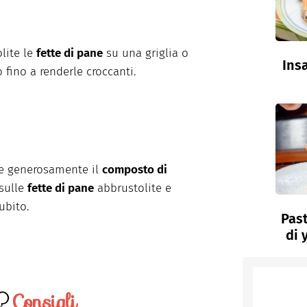
lite le
fette di pane
su una griglia o
Insa
o fino a renderle croccanti.
e generosamente il
composto di
sulle
fette di pane
abbrustolite e
ubito.
Past
di 
Consigli