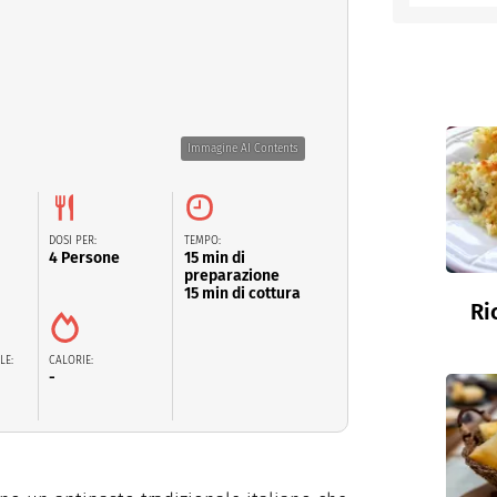
entino
Immagine AI Contents
DOSI PER:
TEMPO:
4 Persone
15 min di
preparazione
15 min di cottura
Ri
LE:
CALORIE:
-