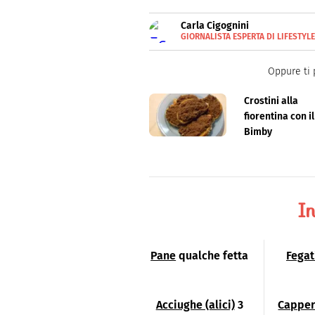
Carla Cigognini
GIORNALISTA ESPERTA DI LIFESTYL
Giornalista pubblicista, scrive
Oppure ti 
Crostini alla
fiorentina con il
Bimby
In
Pane
qualche fetta
Fegat
Acciughe (alici)
3
Capper