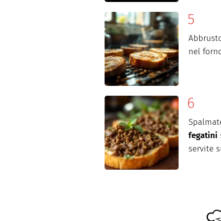
Abbrusto
nel forn
Spalmat
fegatini
servite s