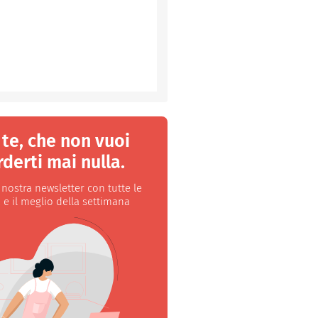
 te, che non vuoi
derti mai nulla.
a nostra newsletter con tutte le
 e il meglio della settimana