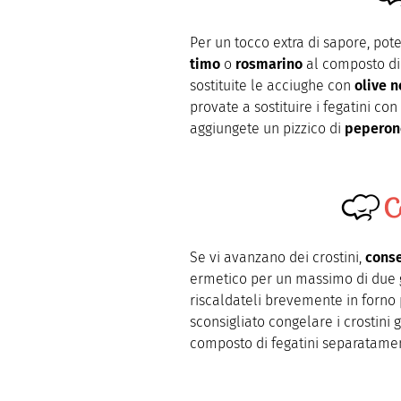
Per un tocco extra di sapore, po
timo
o
rosmarino
al composto di f
sostituite le acciughe con
olive n
provate a sostituire i fegatini con
aggiungete un pizzico di
peperon
C
Se vi avanzano dei crostini,
conse
ermetico per un massimo di due g
riscaldateli brevemente in forno 
sconsigliato congelare i crostini
composto di fegatini separatamen