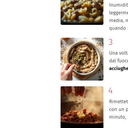
Inumidit
leggerme
media, m
quando i
Una volt
dal fuoc
acciugh
Rimettet
con un p
minuto,