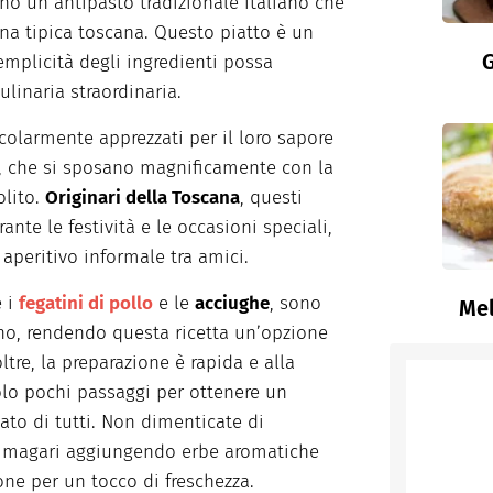
o un antipasto tradizionale italiano che
ina tipica toscana. Questo piatto è un
G
mplicità degli ingredienti possa
ulinaria straordinaria.
ticolarmente apprezzati per il loro sapore
a, che si sposano magnificamente con la
olito.
Originari della Toscana
, questi
ante le festività e le occasioni speciali,
aperitivo informale tra amici.
e i
fegatini di pollo
e le
acciughe
, sono
Mel
anno, rendendo questa ricetta un’opzione
ltre, la preparazione è rapida e alla
solo pochi passaggi per ottenere un
lato di tutti. Non dimenticate di
ni, magari aggiungendo erbe aromatiche
one per un tocco di freschezza.