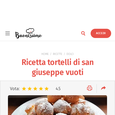
ACCEDI
Buonissimo
HOME
RICETTE
DOLCI
Ricetta tortelli di san
giuseppe vuoti
Vota:
4.5