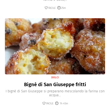
FACILE
25m
DOLCI
Bigné di San Giuseppe fritti
I bigné di San Giuseppe si preparano mescolando la farina con
acqua...
FACILE
1h 45m