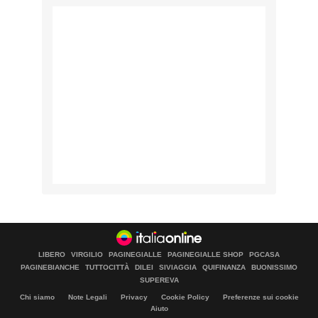
LIBERO
VIRGILIO
PAGINEGIALLE
PAGINEGIALLE SHOP
PGCASA
PAGINEBIANCHE
TUTTOCITTÀ
DILEI
SIVIAGGIA
QUIFINANZA
BUONISSIMO
SUPEREVA
Chi siamo
Note Legali
Privacy
Cookie Policy
Preferenze sui cookie
Aiuto