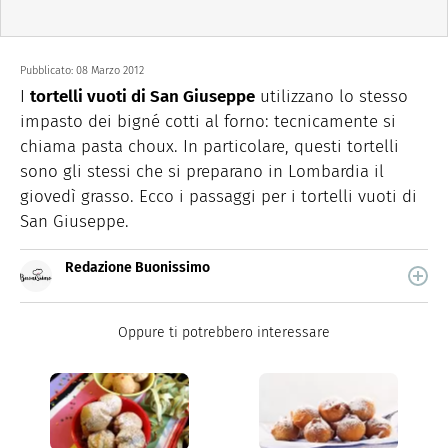
Pubblicato:
08 Marzo 2012
I
tortelli vuoti di San Giuseppe
utilizzano lo stesso
impasto dei bigné cotti al forno: tecnicamente si
chiama pasta choux. In particolare, questi tortelli
sono gli stessi che si preparano in Lombardia il
giovedì grasso. Ecco i passaggi per i tortelli vuoti di
San Giuseppe.
Redazione Buonissimo
Buonissimo è il magazine di cucina di Italiaonline nel
quale trovi idee veloci, facili e spiegate passo passo.
Oppure ti potrebbero interessare