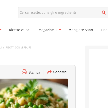
Ricette veloci
Magazine
Mangiare Sano
Hea
nno
Gelati
News
LI
RISOTTI CON VERDURE
le
Pane pizza focacce
ella Donna
Salse e sughi
ella Mamma
Marmellate e confetture
Condividi
Stampa
el Papà
Conserve
een
Ricette di base
Bevande