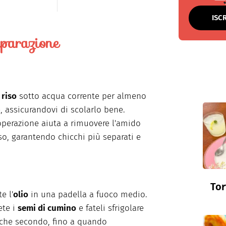
ISC
parazione
l
riso
sotto acqua corrente per almeno
e, assicurandovi di scolarlo bene.
perazione aiuta a rimuovere l'amido
so, garantendo chicchi più separati e
Tor
e l'
olio
in una padella a fuoco medio.
ete i
semi di cumino
e fateli sfrigolare
che secondo, fino a quando