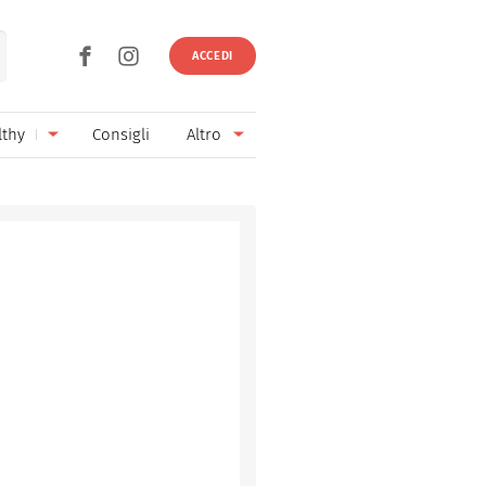
ACCEDI
lthy
Consigli
Altro
Ricette vegetariane
Ingredienti
Ricette vegane
Vini & Birre
Senza glutine
Cucina regionale
Senza lattosio
Cucina internazionale
Senza zucchero
Esperti
Senza burro
Contatti
Senza lievito