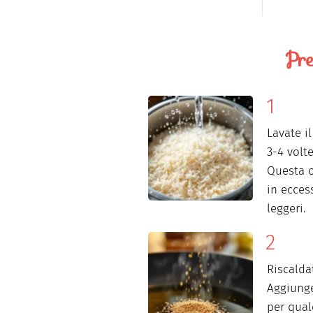
Pre
Lavate i
3-4 volt
Questa o
in ecces
leggeri.
Riscaldat
Aggiung
per qual