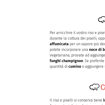
Per arricchire il vostro riso e pis
durante la cottura dei piselli, op
affumicata
per un sapore più dec
potete incorporare una
noce di b
vegetariana, provate ad aggiung
funghi champignon
. Se preferit
quantità di
cumino
o aggiungere 
C
Il riso e piselli si conserva bene
i