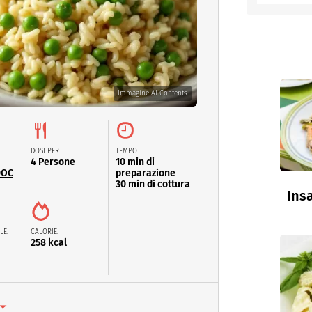
entino
Immagine AI Contents
DOSI PER:
TEMPO:
4 Persone
10 min di
DOC
preparazione
30 min di cottura
Insa
LE:
CALORIE:
258 kcal