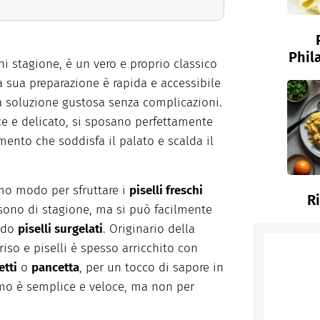
Phil
ni stagione, è un vero e proprio classico
 sua preparazione è rapida e accessibile
na soluzione gustosa senza complicazioni.
lce e delicato, si sposano perfettamente
ento che soddisfa il palato e scalda il
mo modo per sfruttare i
piselli freschi
R
sono di stagione, ma si può facilmente
ando
piselli surgelati
. Originario della
 riso e piselli è spesso arricchito con
tti
o
pancetta
, per un tocco di sapore in
amo è semplice e veloce, ma non per