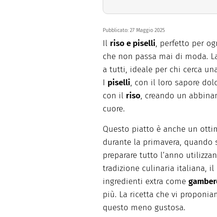
Pubblicato:
27 Maggio 2025
Il
riso e piselli
, perfetto per og
che non passa mai di moda. La
a tutti, ideale per chi cerca u
I
piselli
, con il loro sapore do
con il
riso
, creando un abbinam
cuore.
Questo piatto è anche un otti
durante la primavera, quando 
preparare tutto l’anno utilizz
tradizione culinaria italiana, il
ingredienti extra come
gambere
più. La ricetta che vi proponi
questo meno gustosa.