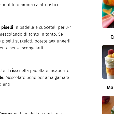
ano il loro aroma caratteristico.
i
piselli
in padella e cuoceteli per 3-4
mescolando di tanto in tanto. Se
C
e piselli surgelati, potete aggiungerli
ente senza scongelarli.
te il
riso
nella padella e insaporite
le
. Mescolate bene per amalgamare
dienti.
Ma
'
acqua
nella padella e portate a