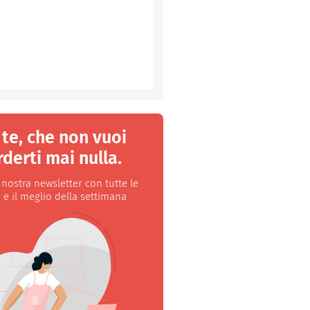
 te, che non vuoi
derti mai nulla.
a nostra newsletter con tutte le
 e il meglio della settimana