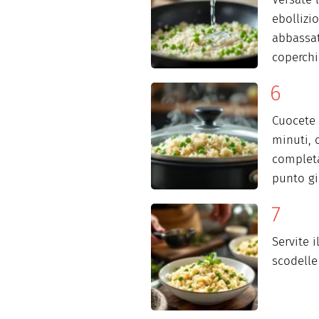
ebollizi
abbassat
coperchi
Cuocete 
minuti, 
completa
punto gi
Servite i
scodelle