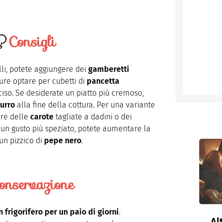
Consigli
elli, potete aggiungere dei
gamberetti
pure optare per cubetti di
pancetta
iso. Se desiderate un piatto più cremoso,
urro
alla fine della cottura. Per una variante
ere delle
carote
tagliate a dadini o dei
e un gusto più speziato, potete aumentare la
un pizzico di
pepe nero
.
onservazione
n frigorifero per un paio di giorni
.
Al