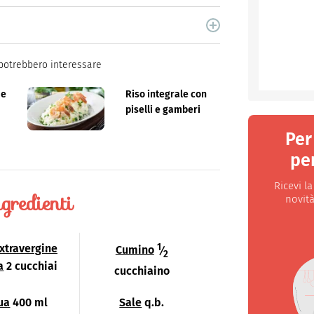
ne per libri e cucina. Ha pubblicato vari libri di
og.
potrebbero interessare
 e
Riso integrale con
piselli e gamberi
Per
per
Ricevi l
gredienti
novità
1
extravergine
Cumino
⁄
2
a
2 cucchiai
cucchiaino
ua
400 ml
Sale
q.b.