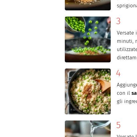
sprigion
Versate 
minuti, 
utilizzat
direttam
Aggiunge
con il
sa
gli ingre
Versate l