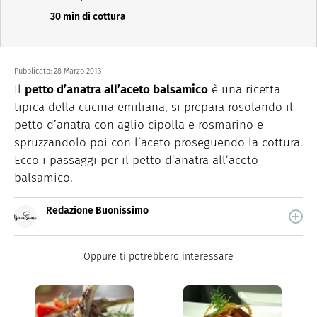
30 min di cottura
Pubblicato:
28 Marzo 2013
Il
petto d’anatra all’aceto balsamico
è una ricetta
tipica della cucina emiliana, si prepara rosolando il
petto d’anatra con aglio cipolla e rosmarino e
spruzzandolo poi con l’aceto proseguendo la cottura.
Ecco i passaggi per il petto d’anatra all’aceto
balsamico.
Redazione Buonissimo
Buonissimo è il magazine di cucina di Italiaonline nel
quale trovi idee veloci, facili e spiegate passo passo.
Oppure ti potrebbero interessare