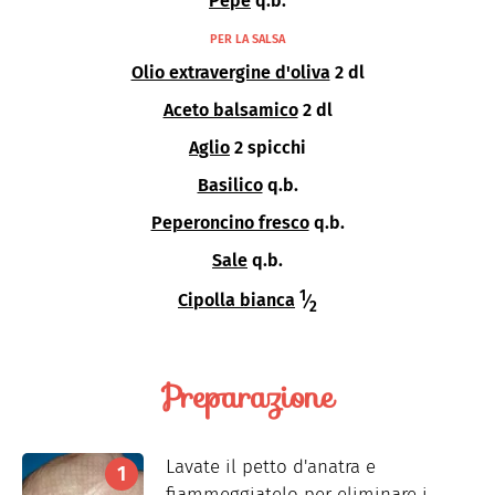
Pepe
q.b.
PER LA SALSA
Olio extravergine d'oliva
2 dl
Aceto balsamico
2 dl
Aglio
2 spicchi
Basilico
q.b.
Peperoncino fresco
q.b.
Sale
q.b.
1
Cipolla bianca
⁄
2
Preparazione
Lavate il petto d'anatra e
fiammeggiatelo per eliminare i