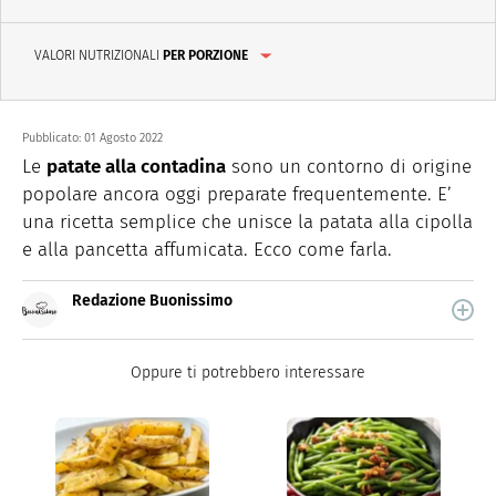
VALORI NUTRIZIONALI
PER PORZIONE
Pubblicato:
01 Agosto 2022
Le
patate alla contadina
sono un contorno di origine
popolare ancora oggi preparate frequentemente. E’
una ricetta semplice che unisce la patata alla cipolla
e alla pancetta affumicata. Ecco come farla.
Redazione Buonissimo
Buonissimo è il magazine di cucina di Italiaonline nel
quale trovi idee veloci, facili e spiegate passo passo.
Oppure ti potrebbero interessare