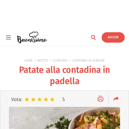
ACCEDI
Buonissimo
HOME
RICETTE
CONTORNI
CONTORNO DI VERDURE
Patate alla contadina in
padella
Vota:
5