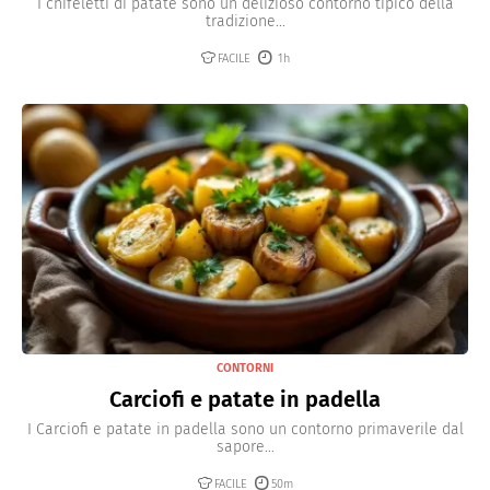
I chifeletti di patate sono un delizioso contorno tipico della
tradizione...
FACILE
1h
CONTORNI
Carciofi e patate in padella
I Carciofi e patate in padella sono un contorno primaverile dal
sapore...
FACILE
50m