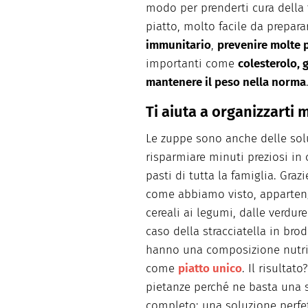
modo per prenderti cura della
piatto, molto facile da prepara
immunitario
,
prevenire molte 
importanti come
colesterolo, 
mantenere il peso nella norma
Ti aiuta a organizzarti 
Le zuppe sono anche delle so
risparmiare minuti preziosi in 
pasti di tutta la famiglia. Grazi
come abbiamo visto, apparte
cereali ai legumi, dalle verdur
caso della stracciatella in br
hanno una composizione nutriz
come
piatto unico
. Il risulta
pietanze perché ne basta una 
completo: una soluzione perfet