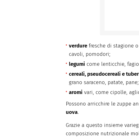
verdure
fresche di stagione o
cavoli, pomodori;
legumi
come lenticchie, fagioli
cereali, pseudocereali e tuber
grano saraceno, patate, pane;
aromi
vari, come cipolle, agl
Possono arricchire le zuppe a
uova
.
Grazie a questo insieme varieg
composizione nutrizionale mol