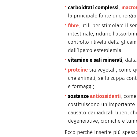
carboidrati complessi
,
macron
la principale fonte di energia
fibre
, utili per stimolare il se
intestinale, ridurre l’assorbi
controllo i livelli della glic
dall’ipercolesterolemia;
vitamine e sali minerali
, dall
proteine
sia vegetali, come qu
che animali, se la zuppa con
e formaggi;
sostanze
antiossidanti
, come
costituiscono un’importante d
causato dai radicali liberi, c
degenerative, croniche e tumo
Ecco perché inserire più spess