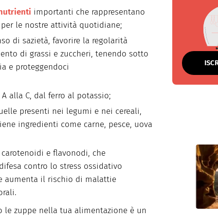
utrienti
importanti che rappresentano
 per le nostre attività quotidiane;
nso di sazietà, favorire la regolarità
mento di grassi e zuccheri, tenendo sotto
ISC
emia e proteggendoci
a A alla C, dal ferro al potassio;
elle presenti nei legumi e nei cereali,
tiene ingredienti come carne, pesce, uova
 carotenoidi e flavonodi, che
ifesa contro lo stress ossidativo
he aumenta il rischio di malattie
rali.
o le zuppe nella tua alimentazione è un