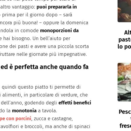
 altro vantaggio:
puoi prepararla in
o prima per il giorno dopo – sarà
ncora più buona! – oppure la domenica
landola in comode
monoporzioni da
Al
hai bisogno. Un bell’aiuto per
past
lo po
one dei pasti e avere una piccola scorta
ruttare nelle giornate più impegnative.
 ed è perfetta anche quando fa
 quindi questo piatto ti permette di
 alimenti, in particolare di verdure, che
si dell’anno, godendo degli
effetti benefici
ndo la
monotonia
a tavola.
Pesc
pe con porcini
, zucca e castagne,
fres
cavolfiori e broccoli, ma anche di spinaci