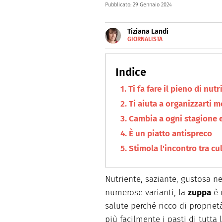
Pubblicato:
29 Gennaio 2024
Tiziana Landi
GIORNALISTA
E-
Giornalista toscana, da oltre 
MAIL
siti web, magazine e agenzie 
LINKEDIN
pc, mi trovate in cucina.
INSTAGRAM
Ti fa fare il pieno di nutr
Ti aiuta a organizzarti m
Cambia a ogni stagione 
È un piatto antispreco
Stimola l'incontro tra cu
Nutriente, saziante, gustosa ne
numerose varianti, la
zuppa
è 
salute perché ricco di proprie
più facilmente i pasti di tutta 