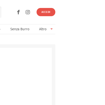
ACCEDI
o
Senza Burro
Altro
Senza Lievito
Senza Uova
Ricette light