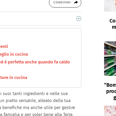
CONDIVIDI
Co
10 anni scrivo di food, alimentazione e salute per
m
digital specializzati. Quando non sono seduta al
ienti
eglio in cucina
ed è perfetta anche quando fa caldo
lture in cucina
“Bom
prod
i suoi tanti ingredienti e nelle sue
g
un piatto versatile, alleato della tua
tà benefiche ma anche utile per gestire
la famiglia e per voler bene alla Terra,