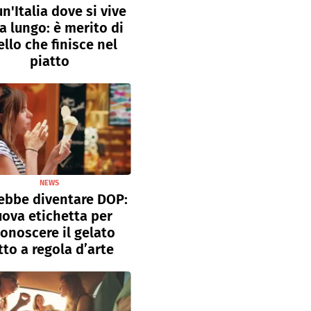
un'Italia dove si vive
a lungo: è merito di
llo che finisce nel
piatto
NEWS
ebbe diventare DOP:
ova etichetta per
conoscere il gelato
tto a regola d’arte