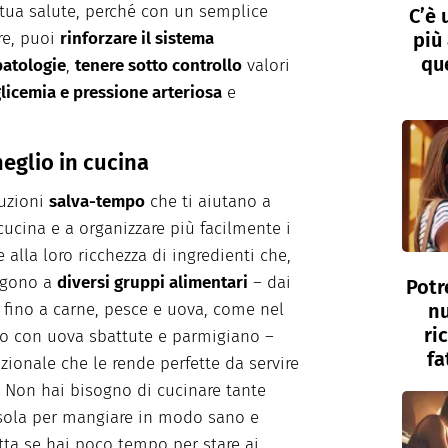
 tua salute, perché con un semplice
C’è 
più 
re, puoi
rinforzare il sistema
que
patologie
,
tenere sotto controllo
valori
glicemia e pressione arteriosa
e
.
meglio in cucina
luzioni
salva-tempo
che ti aiutano a
cucina e a organizzare più facilmente i
e alla loro ricchezza di ingredienti che,
ngono a
diversi gruppi alimentari
– dai
Potr
e fino a carne, pesce e uova, come nel
nu
ri
odo con uova sbattute e parmigiano –
fa
ionale che le rende perfette da servire
to? Non hai bisogno di cucinare tante
sola per mangiare in modo sano e
ta se hai poco tempo per stare ai