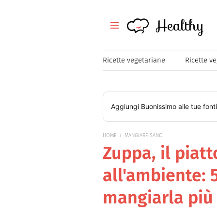
Healthy
Healthy
Tutte le ricette
Ricette vegetariane
Ricette v
Festività
Ricette veloci
Aggiungi
Buonissimo
alle tue font
Magazine
HOME
MANGIARE SANO
Zuppa, il piatt
Mangiare Sano
all'ambiente: 
Healthy
mangiarla più
Consigli