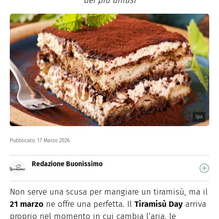
dei più diffusi
Ipa
Pubblicato:
17 Marzo 2026
Redazione Buonissimo
Buonissimo è il magazine di cucina di Italiaonline nel
quale trovi idee veloci, facili e spiegate passo passo.
Non serve una scusa per mangiare un tiramisù, ma il
21 marzo
ne offre una perfetta. Il
Tiramisù Day
arriva
proprio nel momento in cui cambia l’aria, le