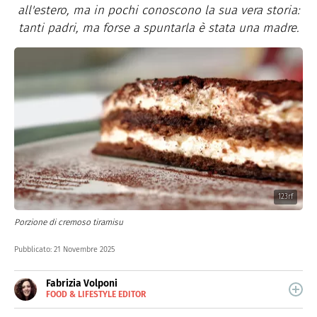
all'estero, ma in pochi conoscono la sua vera storia:
tanti padri, ma forse a spuntarla è stata una madre.
123rf
Porzione di cremoso tiramisu
Pubblicato:
21 Novembre 2025
Fabrizia Volponi
FOOD & LIFESTYLE EDITOR
E-
Nata nella città delle 100 torri, è laureata in Scienze
MAIL