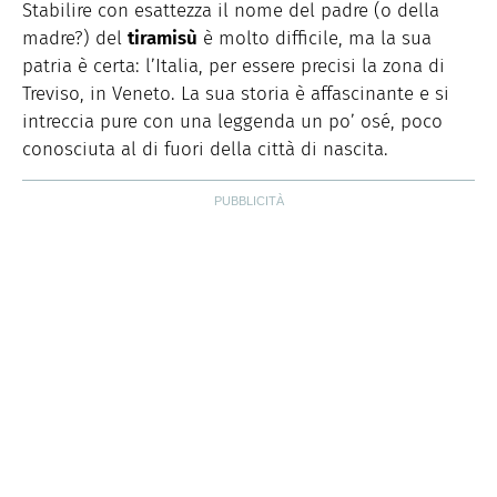
Storiche. Curiosa e schietta, scrive di lifestyle, food e
Stabilire con esattezza il nome del padre (o della
green dal 2018.
madre?) del
tiramisù
è molto difficile, ma la sua
patria è certa: l’Italia, per essere precisi la zona di
Treviso, in Veneto. La sua storia è affascinante e si
intreccia pure con una leggenda un po’ osé, poco
conosciuta al di fuori della città di nascita.