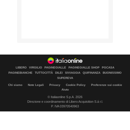
LIBERO
VIRGILIO
PAGINEGIALLE
PAGINEGIALLE SHOP
PGCASA
PAGINEBIANCHE
TUTTOCITTÀ
DILEI
SIVIAGGIA
QUIFINANZA
BUONISSIMO
SUPEREVA
Chi siamo
Note Legali
Privacy
Cookie Policy
Preferenze sui cookie
Aiuto
© Italiaonline S.p.A. 2026
Direzione e coordinamento di Libero Acquisition S.á r.l.
P. IVA 03970540963