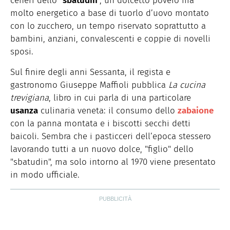
ceneri dello "
sbatudin
", un dolcetto povero ma
molto energetico a base di tuorlo d’uovo montato
con lo zucchero, un tempo riservato soprattutto a
bambini, anziani, convalescenti e coppie di novelli
sposi.
Sul finire degli anni Sessanta, il regista e
gastronomo Giuseppe Maffioli pubblica
La cucina
trevigiana
, libro in cui parla di una particolare
usanza
culinaria veneta: il consumo dello
zabaione
con la panna montata e i biscotti secchi detti
baicoli. Sembra che i pasticceri dell’epoca stessero
lavorando tutti a un nuovo dolce, "figlio" dello
"sbatudin", ma solo intorno al 1970 viene presentato
in modo ufficiale.