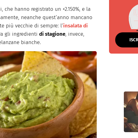
li, che hanno registrato un +2.150%, e la
vviamente, neanche quest’anno mancano
te più vecchie di sempre: l’
insalata di
ra gli ingredienti
di stagione
, invece,
ISC
melanzane bianche.