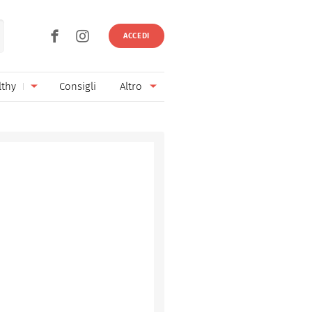
ACCEDI
lthy
Consigli
Altro
Ricette vegetariane
Ingredienti
Ricette vegane
Vini & Birre
Senza glutine
Cucina regionale
Senza lattosio
Cucina internazionale
Senza zucchero
Esperti
Senza burro
Contatti
Senza lievito