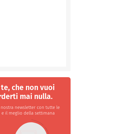
 te, che non vuoi
derti mai nulla.
a nostra newsletter con tutte le
 e il meglio della settimana