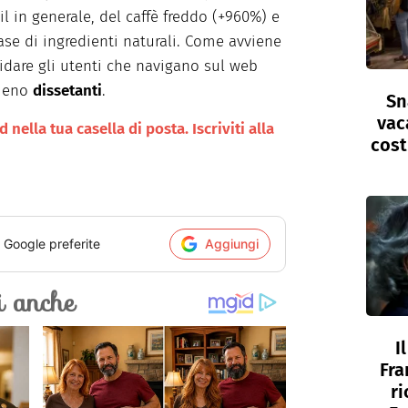
l in generale, del caffè freddo (+960%) e
se di ingredienti naturali. Come avviene
guidare gli utenti che navigano sul web
 meno
dissetanti
.
Sn
vac
nella tua casella di posta. Iscriviti alla
cost
i Google preferite
Aggiungi
I
Fra
ri