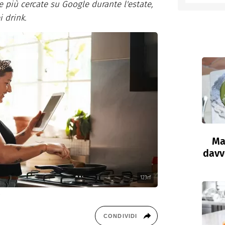
e più cercate su Google durante l'estate,
i drink.
entino
Ma
davve
123rf
CONDIVIDI