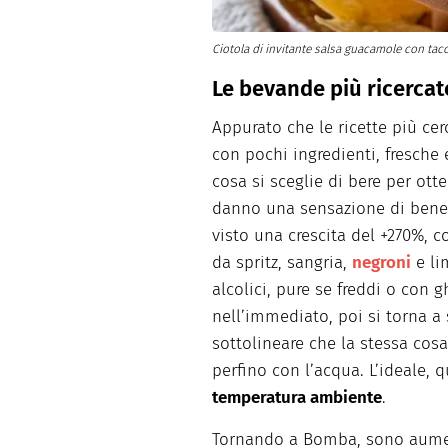
Ciotola di invitante salsa guacamole con tac
Le bevande più ricercat
Appurato che le ricette più ce
con pochi ingredienti, fresche 
cosa si sceglie di bere per ott
danno una sensazione di ben
visto una crescita del +270%, c
da spritz, sangria,
negroni
e li
alcolici, pure se freddi o con 
nell’immediato, poi si torna a 
sottolineare che la stessa cosa
perfino con l’acqua. L’ideale,
temperatura ambiente
.
Tornando a Bomba, sono aument