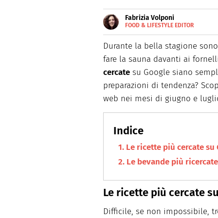
Fabrizia Volponi
FOOD & LIFESTYLE EDITOR
E-
Nata nella città delle 100 torr
MAIL
schietta, scrive di lifestyle, 
Durante la bella stagione son
fare la sauna davanti ai fornel
cercate
su Google siano sempli
preparazioni di tendenza? Scop
web nei mesi di giugno e lugli
Le ricette più cercate su
Le bevande più ricercate
Le ricette più cercate s
Difficile, se non impossibile,