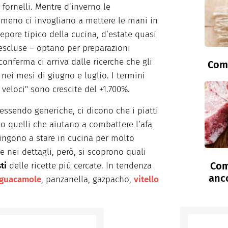
 fornelli. Mentre d’inverno le
n meno ci invogliano a mettere le mani in
epore tipico della cucina, d’estate quasi
escluse – optano per preparazioni
conferma ci arriva dalle ricerche che gli
Come
nei mesi di giugno e luglio. I termini
e veloci" sono crescite del +1.700%.
essendo generiche, ci dicono che i piatti
o quelli che aiutano a combattere l’afa
ingono a stare in cucina per molto
nei dettagli, però, si scoprono quali
Com
ti
delle ricette più cercate. In tendenza
anc
guacamole
, panzanella, gazpacho,
vitello