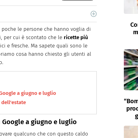
i, è laureata in Scienze Storiche. Curiosa e
Co
food e green dal 2018.
o poche le persone che hanno voglia di
m
li, per cui è scontato che le
ricette più
ci e fresche. Ma sapete quali sono le
riamo cosa hanno chiesto gli utenti al
o.
 Google a giugno e luglio
“Bom
 dell'estate
prod
g
u Google a giugno e luglio
 trovare qualcuno che con questo caldo