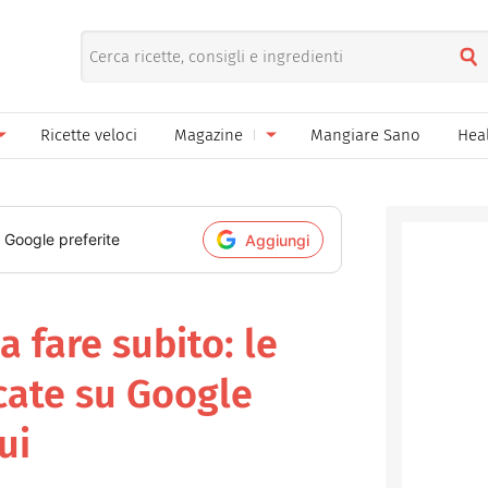
Ricette veloci
Magazine
Mangiare Sano
Hea
nno
Gelati
News
le
Pane pizza focacce
i Google preferite
Aggiungi
ella Donna
Salse e sughi
ella Mamma
Marmellate e confetture
da fare subito: le
el Papà
Conserve
rcate su Google
een
Ricette di base
ui
Bevande