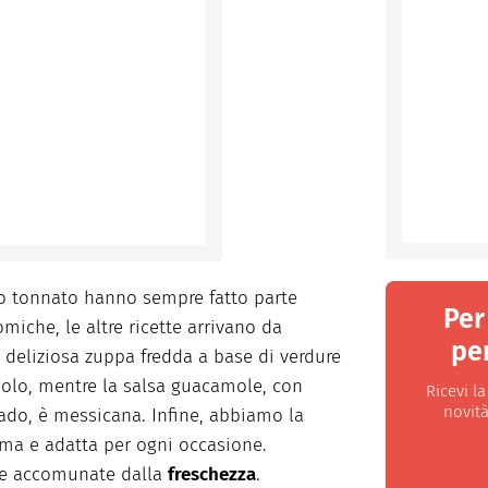
llo tonnato hanno sempre fatto parte
Per
omiche, le altre ricette arrivano da
per
a deliziosa zuppa fredda a base di verdure
nolo, mentre la salsa guacamole, con
Ricevi l
novità
ado, è messicana. Infine, abbiamo la
sima e adatta per ogni occasione.
tte accomunate dalla
freschezza
.