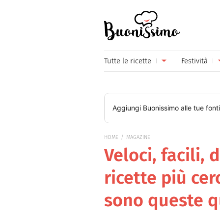
Buonissimo
Tutte le ricette
Festività
Antipasti
Capoda
Primi piatti
Carneva
Aggiungi
Buonissimo
alle tue font
Secondi piatti
Festa d
HOME
MAGAZINE
Piatti unici
Festa d
Veloci, facili, 
Contorni
Festa d
ricette più ce
Formaggi
Hallow
sono queste q
Frutta
Natale