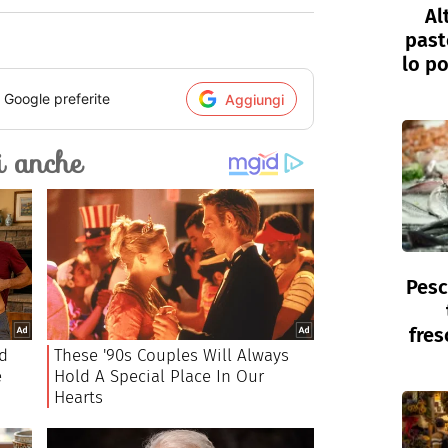
Al
past
lo po
i Google preferite
Aggiungi
Pesc
fres