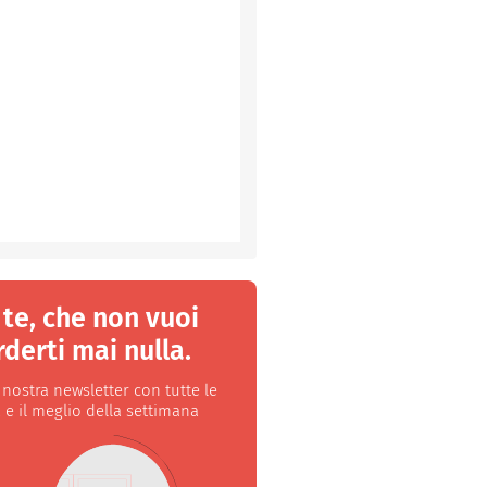
 te, che non vuoi
derti mai nulla.
a nostra newsletter con tutte le
 e il meglio della settimana