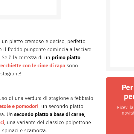
o un piatto cremoso e deciso, perfetto
 il freddo pungente comincia a lasciare
. Se è la certezza di un
primo piatto
recchiette con le cime di rapa
sono
stagione!
Per
per
uso di una verdura di stagione a febbraio
ietole e pomodori
, un secondo piatto
Ricevi l
novità
ea. Un
secondo piatto a base di carne
,
ci
, una variante del classico polpettone
 spinaci e scamorza.