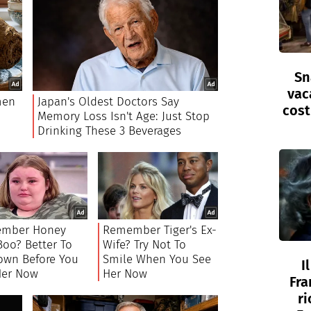
Sn
vac
cost
I
Fra
ri