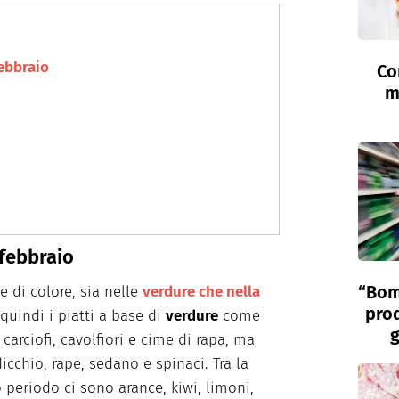
febbraio
Co
m
 febbraio
“Bom
 di colore, sia nelle
verdure che nella
prod
uindi i piatti a base di
verdure
come
g
 carciofi, cavolfiori e cime di rapa, ma
dicchio, rape, sedano e spinaci. Tra la
 periodo ci sono arance, kiwi, limoni,