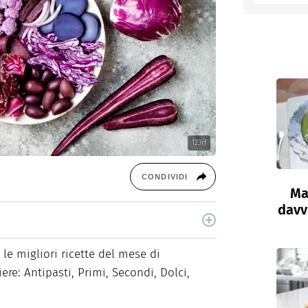
entino
123rf
CONDIVIDI
Ma
davve
cina di Italiaonline nel quale trovi idee veloci,
le migliori ricette del mese di
ere: Antipasti, Primi, Secondi, Dolci,