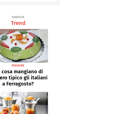
Senza uova
Ricette light
RUBRICHE
Trend
MAGAZINE
 cosa mangiano di
ro tipico gli italiani
a Ferragosto?