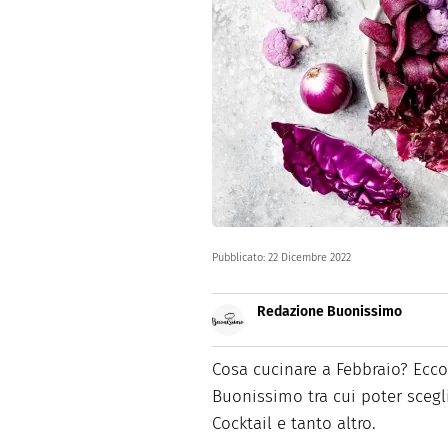
Dolci
Pasqua
San Val
Pubblicato:
22 Dicembre 2022
Redazione Buonissimo
Buonissimo è il magazine di cu
facili e spiegate passo passo.
Cosa cucinare a Febbraio? Ecco 
Buonissimo tra cui poter scegli
Cocktail e tanto altro.