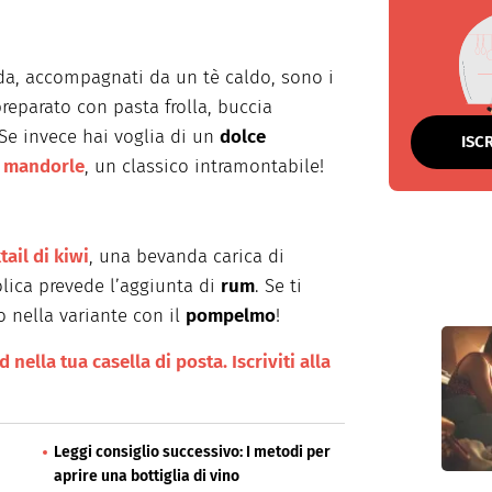
da, accompagnati da un tè caldo, sono i
preparato con pasta frolla, buccia
 Se invece hai voglia di un
dolce
ISC
e mandorle
, un classico intramontabile!
tail di kiwi
, una bevanda carica di
olica prevede l’aggiunta di
rum
. Se ti
o nella variante con il
pompelmo
!
nella tua casella di posta. Iscriviti alla
Leggi consiglio successivo: I metodi per
aprire una bottiglia di vino