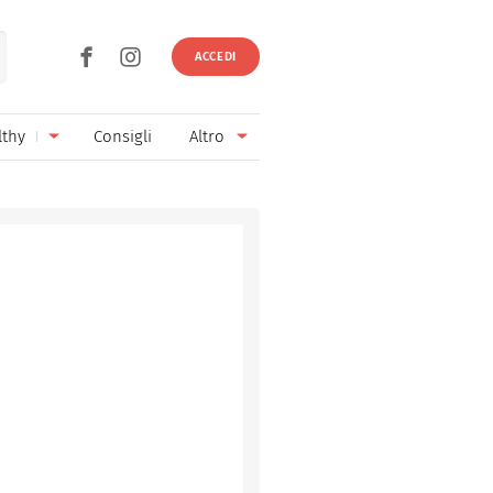
ACCEDI
lthy
Consigli
Altro
Ricette vegetariane
Ingredienti
Ricette vegane
Vini & Birre
Senza glutine
Cucina regionale
Senza lattosio
Cucina internazionale
Senza zucchero
Esperti
Senza burro
Contatti
Senza lievito