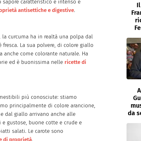
o sapore caratteristico è intenso e
I
oprietà antisettiche e digestive
.
Fra
ri
Fe
 la curcuma ha in realtà una polpa dal
fresca. La sua polvere, di colore giallo
a anche come colorante naturale. Ha
orie ed è buonissima nelle
ricette di
A
mmestibili più conosciute: stiamo
Gu
mus
amo principalmente di colore arancione,
da s
e dal giallo arrivano anche alle
i e gustose, buone cotte e crude e
iatti salati. Le carote sono
e di proprietà
.