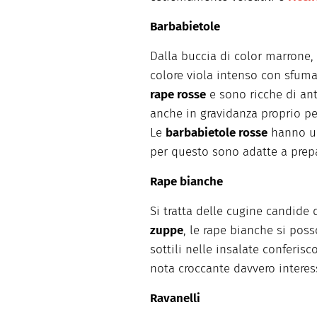
Barbabietole
Dalla buccia di color marrone,
colore viola intenso con sfum
rape rosse
e sono ricche di ant
anche in gravidanza proprio per
Le
barbabietole rosse
hanno un
per questo sono adatte a prepa
Rape bianche
Si tratta delle cugine candide 
zuppe
, le rape bianche si po
sottili nelle insalate conferis
nota croccante davvero interes
Ravanelli