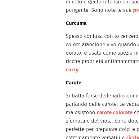
di colore giallo intenso e il su
pungente. Sono note le sue
pr
Curcuma
Spesso confusa con lo zenzero,
colore arancione vivo quando è 
dorato, è usata come spezia m
ricche proprietà antinfiammat
curry
.
Carote
Si tratta forse delle radici co
parlando delle carote. Le vedi
ma esistono
carote colorate
ch
sfumature del viola. Sono dolc
perfette per preparare dolci e p
estremamente versatili e
ricch