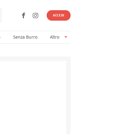
ACCEDI
o
Senza Burro
Altro
Senza Lievito
Senza Uova
Ricette light