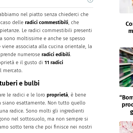
la di chef, Claudia Concas è una food content
roduce contenuti per il web e per la carta
bbiamo nel piatto senza chiederci che
ideo e fotografici per brand e magazine
l caso delle
radici commestibili
, che
Co
ale, del food styling e del props styling. Nel
rivere e curiosare.
pietanze. Le radici commestibili presenti
m
ria sono moltissime e anche se spesso
 viene associata alla cucina orientale, la
omprende numerose
radici edibili
.
prietà e il gusto di
11 radici
al mercato.
 tuberi e bulbi
e le radici e le loro
proprietà
, è bene
“Bom
sa siano esattamente. Non tutto quello
prod
 una radice. Sono molti gli ingredienti
g
lgono nel sottosuolo, ma non sempre si
iamo sotto terra che poi finisce nei nostri