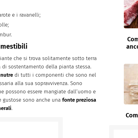
ote e i ravanelli;
olle;
mbur.
Com
mestibili
anc
piante che si trova solitamente sotto terra
a di sostentamento della pianta stessa.
 nutre
di tutti i componenti che sono nel
saria alla sua sopravvivenza. Sono
che possono essere mangiate dall’uomo e
te gustose sono anche una
fonte preziosa
nerali
.
Come