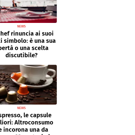
NEWS
hef rinuncia ai suoi
ti simbolo: è una sua
bertà o una scelta
discutibile?
NEWS
presso, le capsule
liori: Altroconsumo
e incorona una da