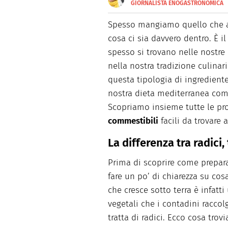
GIORNALISTA ENOGASTRONOMICA
E-
Dopo aver frequentato la scuo
MAIL
specialist e food writer che p
Spesso mangiamo quello che a
stampata. Realizza shooting v
cosa ci sia davvero dentro. È i
occupandosi della parte autori
tempo libero ama cucinare, sc
spesso si trovano nelle nostre 
nella nostra tradizione culina
questa tipologia di ingrediente
nostra dieta mediterranea c
Scopriamo insieme tutte le pro
commestibili
facili da trovare 
La differenza tra radici,
Prima di scoprire come preparar
fare un po’ di chiarezza su co
che cresce sotto terra è infatti
vegetali che i contadini racco
tratta di radici. Ecco cosa trov