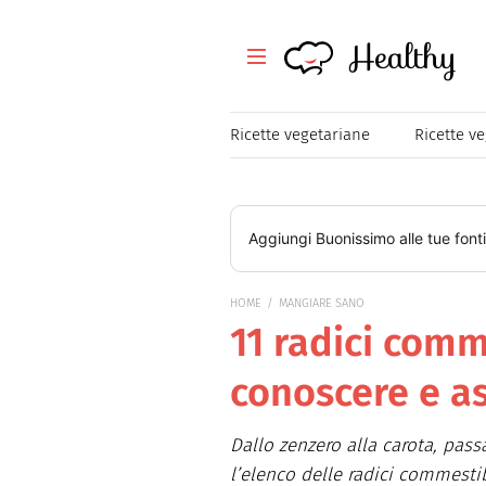
Healthy
Healthy
Tutte le ricette
Ricette vegetariane
Ricette v
Festività
Ricette veloci
Aggiungi
Buonissimo
alle tue font
Magazine
HOME
MANGIARE SANO
11 radici comm
Mangiare Sano
conoscere e a
Healthy
Consigli
Dallo zenzero alla carota, pas
l’elenco delle radici commestib