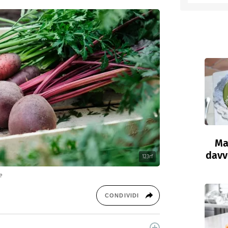
Ma
davve
123rf
e
CONDIVIDI