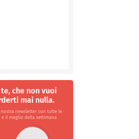
 te, che non vuoi
derti mai nulla.
a nostra newsletter con tutte le
 e il meglio della settimana