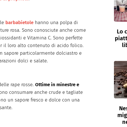
 le
barbabietole
hanno una polpa di
ature rosa. Sono conosciute anche come
Lo c
piat
iossidanti e Vitamina C. Sono perfette
li
 il loro alto contenuto di acido folico.
 sapore particolarmente dolciastro e
razioni dolci e salate.
delle rape rosse.
Ottime in minestre e
ssono consumare anche crude e tagliate
cono un sapore fresco e dolce con una
sante.
Nes
mig
n