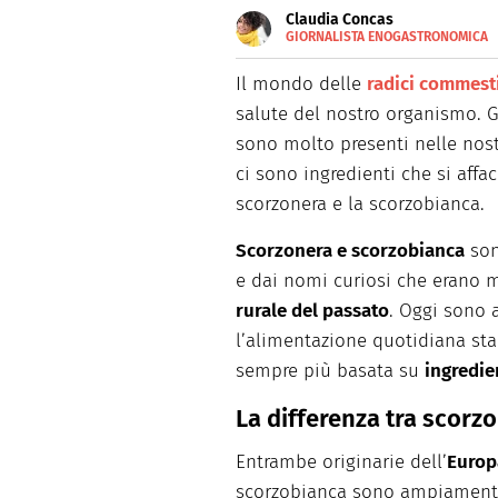
Claudia Concas
GIORNALISTA ENOGASTRONOMICA
E-
Dopo aver frequentato la scuo
MAIL
specialist e food writer che p
Il mondo delle
radici commesti
stampata. Realizza shooting v
salute del nostro organismo. G
occupandosi della parte autori
tempo libero ama cucinare, sc
sono molto presenti nelle nost
ci sono ingredienti che si affa
scorzonera e la scorzobianca.
Scorzonera e scorzobianca
son
e dai nomi curiosi che erano 
rurale del passato
. Oggi sono 
l’alimentazione quotidiana sta
sempre più basata su
ingredie
La differenza tra scorz
Entrambe originarie dell’
Europ
scorzobianca sono ampiamente c