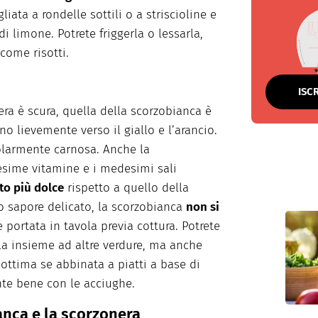
gliata a rondelle sottili o a striscioline e
i limone. Potrete friggerla o lessarla,
come risotti.
ISC
era è scura, quella della scorzobianca è
o lievemente verso il giallo e l’arancio.
olarmente carnosa. Anche la
sime vitamine e i medesimi sali
to più dolce
rispetto a quello della
o sapore delicato, la scorzobianca
non si
ortata in tavola previa cottura. Potrete
lla insieme ad altre verdure, ma anche
È ottima se abbinata a piatti a base di
nte bene con le acciughe.
anca e la scorzonera