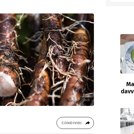
entino
Ma
davve
IStock
CONDIVIDI