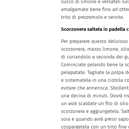
succo di limone e versateli su
amalgamate bene fino ad otten
trito di prezzemolo e servite.
Scorzonera saltata in padella c
Per preparare questo delizioso
scorzonera, mezzo limone, olio
di coriandolo a seconda dei gus
Cominciate pelando bene la sco
pelapatate. Tagliate la polpa d
e sistematela in una ciotola 
evitare che annerisca. Sbollen
una decina di minuti. Dovrà ris
un wok scaldate un filo di olio
scorzonera e aggiungetela. Sal
soia e quando avrà preso sapor
cospargetela con un trito fine