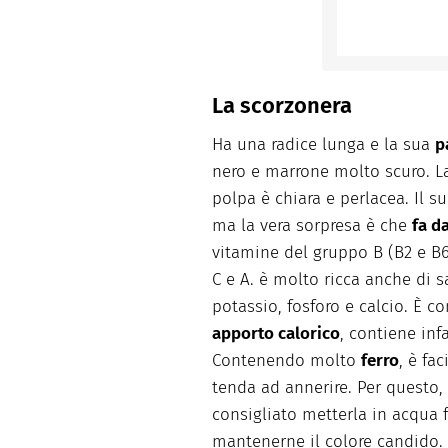
La scorzonera
Ha una radice lunga e la sua
p
nero e marrone molto scuro. La
polpa è chiara e perlacea. Il 
ma la vera sorpresa è che
fa d
vitamine del gruppo B (B2 e B6
C e A. è molto ricca anche di 
potassio, fosforo e calcio. È 
apporto calorico
, contiene inf
Contenendo molto
ferro
, è fa
tenda ad annerire. Per questo, 
consigliato metterla in acqua
mantenerne il colore candido.