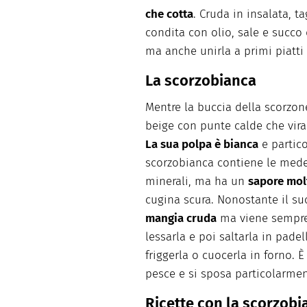
che cotta
. Cruda in insalata, ta
condita con olio, sale e succo d
ma anche unirla a primi piatti 
La scorzobianca
Mentre la buccia della scorzon
beige con punte calde che viran
La sua polpa è bianca
e partic
scorzobianca contiene le mede
minerali, ma ha un
sapore mol
cugina scura. Nonostante il su
mangia cruda
ma viene sempre p
lessarla e poi saltarla in pade
friggerla o cuocerla in forno. 
pesce e si sposa particolarme
Ricette con la scorzobi