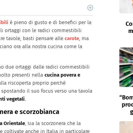
la di chef, Claudia Concas è una food content
roduce contenuti per il web e per la carta
bili
è pieno di gusto e di benefici per la
Co
ideo e fotografici per brand e magazine
li ortaggi con le radici commestibili
m
ale, del food styling e del props styling. Nel
rivere e curiosare.
re tavole, basti pensare alle
carote
, ma
cciano ora alla nostra cucina come la
o due ortaggi dalle radici commestibili
molto presenti nella
cucina povera e
alla riscoperta proprio perché
 spostando il suo focus verso una tavola
“Bom
nti vegetali
.
prod
onera e scorzobianca
g
a Orientale
, sia la scorzonera che la
oltivate anche in Italia in particolare