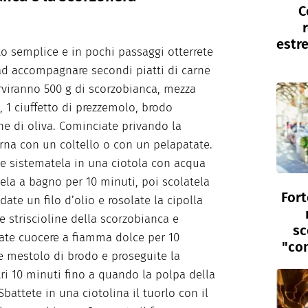
C
estre
to semplice e in pochi passaggi otterrete
ad accompagnare secondi piatti di carne
erviranno 500 g di scorzobianca, mezza
, 1 ciuffetto di prezzemolo, brodo
ine di oliva. Cominciate privando la
rna con un coltello o con un pelapatate.
e e sistematela in una ciotola con acqua
ela a bagno per 10 minuti, poi scolatela
Fort
ate un filo d’olio e rosolate la cipolla
e striscioline della scorzobianca e
sc
ciate cuocere a fiamma dolce per 10
"con
e mestolo di brodo e proseguite la
tri 10 minuti fino a quando la polpa della
battete in una ciotolina il tuorlo con il