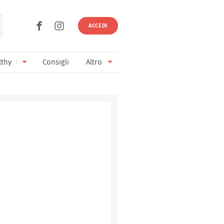
ACCEDI
lthy
Consigli
Altro
Ricette vegetariane
Ingredienti
Ricette vegane
Vini & Birre
Senza glutine
Cucina regionale
Senza lattosio
Cucina internazionale
Senza zucchero
Esperti
Senza burro
Contatti
Senza lievito