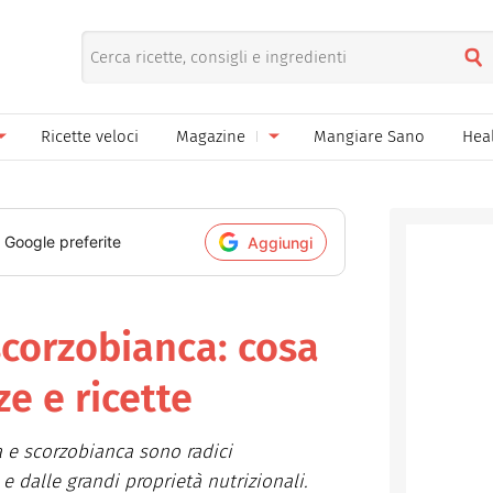
Ricette veloci
Magazine
Mangiare Sano
Hea
nno
Gelati
News
le
Pane pizza focacce
i Google preferite
Aggiungi
ella Donna
Salse e sughi
ella Mamma
Marmellate e confetture
scorzobianca: cosa
el Papà
Conserve
ze e ricette
een
Ricette di base
a e scorzobianca sono radici
Bevande
 dalle grandi proprietà nutrizionali.