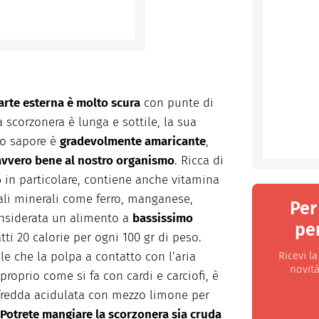
arte esterna è molto scura
con punte di
 scorzonera è lunga e sottile, la sua
suo sapore è
gradevolmente amaricante
,
avvero bene al nostro organismo
. Ricca di
 in particolare, contiene anche vitamina
sali minerali come ferro, manganese,
Per
considerata un alimento a
bassissimo
per
atti 20 calorie per ogni 100 gr di peso.
Ricevi l
cile che la polpa a contatto con l’aria
novità
proprio come si fa con cardi e carciofi, è
 fredda acidulata con mezzo limone per
Potrete mangiare la scorzonera sia cruda