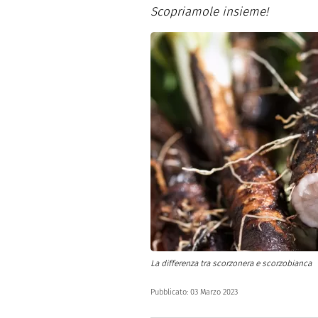
Dolci
Pasqua
Scopriamole insieme!
San Val
La differenza tra scorzonera e scorzobianca
Pubblicato:
03 Marzo 2023