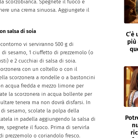
lla scorzobianca. Spegnete il fuoco e
ere una crema sinuosa. Aggiungete il
on salsa di soia
C’è 
più 
 contorno vi serviranno 500 g di
que
 di sesamo, 1 ciuffetto di prezzemolo (o
ti) e 2 cucchiai di salsa di soia.
rzonera con un coltello o con il
ella scorzonera a rondelle o a bastoncini
con acqua fredda e mezzo limone per
tate la scorzonera in acqua bollente per
ultare tenera ma non dovrà disfarsi. In
 di sesamo, scolate la polpa della
Potr
tatela in padella aggiungendo la salsa di
nu
e, spegnete il fuoco. Prima di servirla
ri
 di prezzemolo o coriandolo fresco.