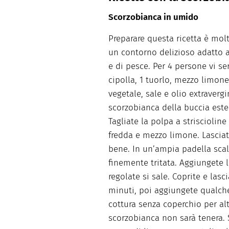
Scorzobianca in umido
Preparare questa ricetta è mol
un contorno delizioso adatto 
e di pesce. Per 4 persone vi s
cipolla, 1 tuorlo, mezzo limone
vegetale, sale e olio extraverg
scorzobianca della buccia este
Tagliate la polpa a strisciolin
fredda e mezzo limone. Lasciat
bene. In un’ampia padella scald
finemente tritata. Aggiungete l
regolate si sale. Coprite e las
minuti, poi aggiungete qualch
cottura senza coperchio per al
scorzobianca non sarà tenera. S