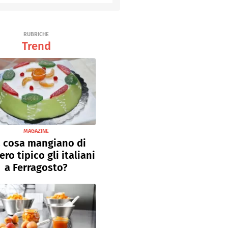
Senza uova
Ricette light
RUBRICHE
Trend
MAGAZINE
 cosa mangiano di
ro tipico gli italiani
a Ferragosto?