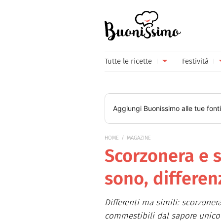
Buonissimo
Tutte le ricette
Festività
Antipasti
Capoda
Primi piatti
Carneva
Aggiungi
Buonissimo
alle tue font
Secondi piatti
Festa d
HOME
MAGAZINE
Piatti unici
Festa d
Scorzonera e 
Contorni
Festa d
sono, differen
Formaggi
Hallow
Differenti ma simili: scorzoner
Frutta
Natale
commestibili dal sapore unico e