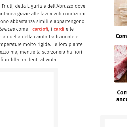
Friuli, della Liguria e dell’Abruzzo dove
tanea grazie alle favorevoli condizioni
 sono abbastanza simili e appartengono
teracee
come i
carciofi
, i
cardi
e le
Come
e a quella della carota tradizionale e
perature molto rigide. Le loro piante
zzo ma, mentre la scorzonera ha fiori
iori lilla tendenti al viola.
Com
anc