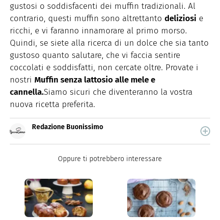
gustosi o soddisfacenti dei muffin tradizionali. Al
contrario, questi muffin sono altrettanto
deliziosi
e
ricchi, e vi faranno innamorare al primo morso.
Quindi, se siete alla ricerca di un dolce che sia tanto
gustoso quanto salutare, che vi faccia sentire
coccolati e soddisfatti, non cercate oltre. Provate i
nostri
Muffin senza lattosio alle mele e
cannella.
Siamo sicuri che diventeranno la vostra
nuova ricetta preferita.
Redazione Buonissimo
Buonissimo è il magazine di cucina di Italiaonline nel
quale trovi idee veloci, facili e spiegate passo passo.
Oppure ti potrebbero interessare