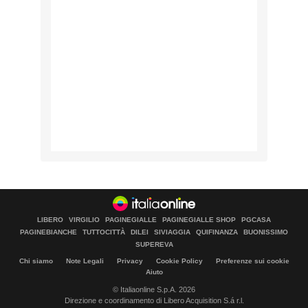
LIBERO
VIRGILIO
PAGINEGIALLE
PAGINEGIALLE SHOP
PGCASA
PAGINEBIANCHE
TUTTOCITTÀ
DILEI
SIVIAGGIA
QUIFINANZA
BUONISSIMO
SUPEREVA
Chi siamo
Note Legali
Privacy
Cookie Policy
Preferenze sui cookie
Aiuto
© Italiaonline S.p.A. 2026
Direzione e coordinamento di Libero Acquisition S.á r.l.