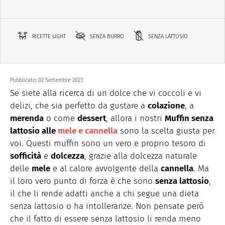
RICETTE LIGHT
SENZA BURRO
SENZA LATTOSIO
Pubblicato:
02 Settembre 2023
Se siete alla ricerca di un dolce che vi coccoli e vi
delizi, che sia perfetto da gustare a
colazione
, a
merenda
o come
dessert
, allora i nostri
Muffin senza
lattosio alle
mele e cannella
sono la scelta giusta per
voi. Questi muffin sono un vero e proprio tesoro di
sofficità
e
dolcezza
, grazie alla dolcezza naturale
delle
mele
e al calore avvolgente della
cannella
. Ma
il loro vero punto di forza è che sono
senza lattosio
,
il che li rende adatti anche a chi segue una dieta
senza lattosio o ha intolleranze. Non pensate però
che il fatto di essere senza lattosio li renda meno