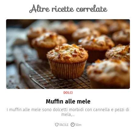
Altre ricette correlate
DOLCI
Muffin alle mele
I muffin alle mele sono dolcetti morbidi con cannella e pezzi di
mela,...
FACILE
50m