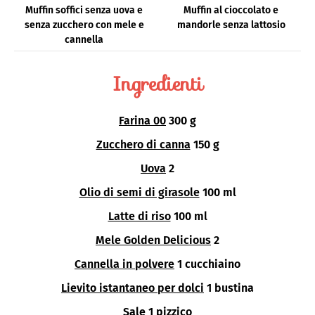
Muffin soffici senza uova e
Muffin al cioccolato e
senza zucchero con mele e
mandorle senza lattosio
cannella
Ingredienti
Farina 00
300 g
Zucchero di canna
150 g
Uova
2
Olio di semi di girasole
100 ml
Latte di riso
100 ml
Mele Golden Delicious
2
Cannella in polvere
1 cucchiaino
Lievito istantaneo per dolci
1 bustina
Sale
1 pizzico