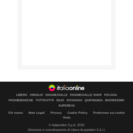
LIBERO
VIRGILIO
PAGINEGIALLE
PAGINEGIALLE SHOP
PGCASA
PAGINEBIANCHE
TUTTOCITTÀ
DILEI
SIVIAGGIA
QUIFINANZA
BUONISSIMO
SUPEREVA
Chi siamo
Note Legali
Privacy
Cookie Policy
Preferenze sui cookie
Aiuto
© Italiaonline S.p.A. 2026
Direzione e coordinamento di Libero Acquisition S.á r.l.