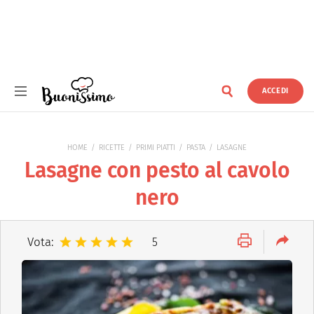
ACCEDI
Buonissimo
HOME
RICETTE
PRIMI PIATTI
PASTA
LASAGNE
Lasagne con pesto al cavolo
nero
Vota:
5