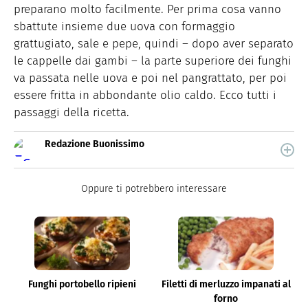
preparano molto facilmente. Per prima cosa vanno
sbattute insieme due uova con formaggio
grattugiato, sale e pepe, quindi – dopo aver separato
le cappelle dai gambi – la parte superiore dei funghi
va passata nelle uova e poi nel pangrattato, per poi
essere fritta in abbondante olio caldo. Ecco tutti i
passaggi della ricetta.
Redazione Buonissimo
Buonissimo è il magazine di cucina di Italiaonline nel
quale trovi idee veloci, facili e spiegate passo passo.
Oppure ti potrebbero interessare
Funghi portobello ripieni
Filetti di merluzzo impanati al
forno