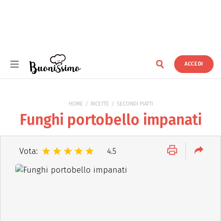
ACCEDI
Buonissimo
HOME
RICETTE
SECONDI PIATTI
Funghi portobello impanati
Vota:
4.5