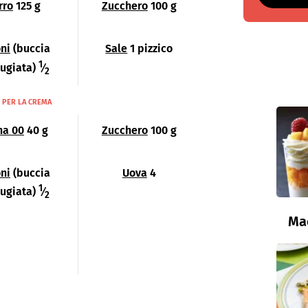
rro
125 g
Zucchero
100 g
ni
(buccia
Sale
1 pizzico
1
tugiata)
⁄
2
PER LA CREMA
na 00
40 g
Zucchero
100 g
ni
(buccia
Uova
4
1
tugiata)
⁄
2
Ma