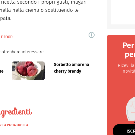
a ricetta secondo i propri gusti, magari
nella nella crema o sostituendo le
pata.
E E FOOD
 da anni di cucina e lifestyle.
Per
potrebbero interessare
per
Sorbetto amarena
Ricevi l
novità
he
cherry brandy
gredienti
R LA PASTA FROLLA
ISC