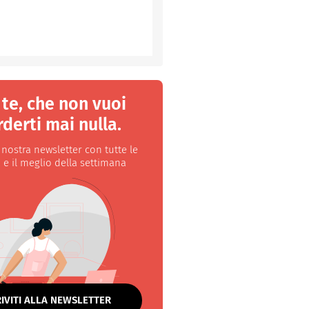
 te, che non vuoi
derti mai nulla.
a nostra newsletter con tutte le
 e il meglio della settimana
RIVITI ALLA NEWSLETTER