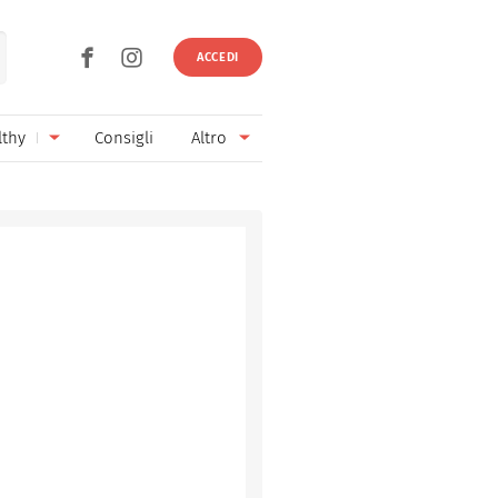
ACCEDI
lthy
Consigli
Altro
Ricette vegetariane
Ingredienti
Ricette vegane
Vini & Birre
Senza glutine
Cucina regionale
Senza lattosio
Cucina internazionale
Senza zucchero
Esperti
Senza burro
Contatti
Senza lievito