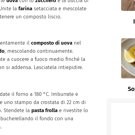
 le
uova
con lo
zucchero
e la buccia di
 Unite la
farina
setacciata e mescolate
ttenere un composto liscio.
lentamente il
composto di uova
nel
ldo
, mescolando continuamente.
te a cuocere a fuoco medio finché la
n si addensa. Lasciatela intiepidire.
So
ldate il forno a 180 °C. Imburrate e
te uno stampo da crostata di 22 cm di
. Stendete la
pasta frolla
e rivestite lo
bucherellando il fondo con una
.