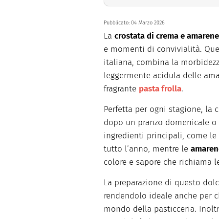
Pubblicato:
04 Marzo 2026
La
crostata di crema e amarene
e momenti di convivialità. Ques
italiana, combina la morbidez
leggermente acidula delle amar
fragrante
pasta frolla
.
Perfetta per ogni stagione, la 
dopo un pranzo domenicale o 
ingredienti principali, come le 
tutto l’anno, mentre le
amaren
colore e sapore che richiama le
La preparazione di questo dol
rendendolo ideale anche per ch
mondo della pasticceria. Inoltre