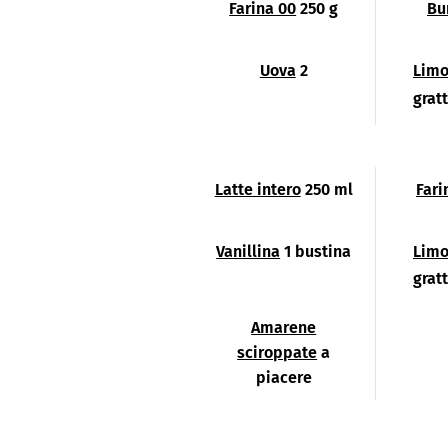
Farina 00
250 g
Bu
Uova
2
Limo
grat
Latte intero
250 ml
Fari
Vanillina
1 bustina
Limo
grat
Amarene
sciroppate
a
piacere