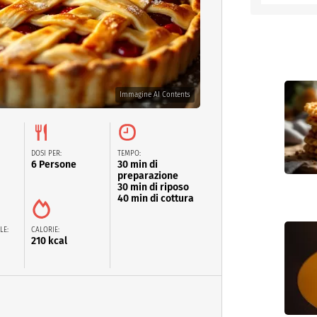
entino
Immagine AI Contents
DOSI PER:
TEMPO:
6 Persone
30 min di
preparazione
30 min di riposo
40 min di cottura
LE:
CALORIE:
210 kcal