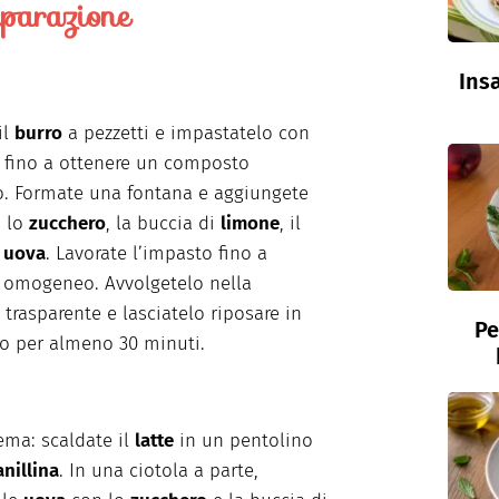
parazione
Insa
il
burro
a pezzetti e impastatelo con
fino a ottenere un composto
. Formate una fontana e aggiungete
o lo
zucchero
, la buccia di
limone
, il
e
uova
. Lavorate l’impasto fino a
 omogeneo. Avvolgetelo nella
 trasparente e lasciatelo riposare in
Pe
ero per almeno 30 minuti.
rema: scaldate il
latte
in un pentolino
anillina
. In una ciotola a parte,