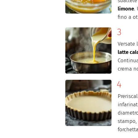
sbattete
limone
.
fino a o
Versate 
latte ca
Continua
crema no
Prerisca
infarina
diametro
stampo, 
forchetta