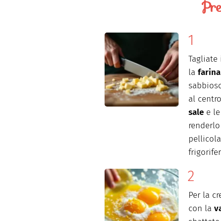
Pre
Tagliate 
la
farina
sabbioso
al centr
sale
e l
renderlo
pellicola
frigorif
Per la c
con la
v