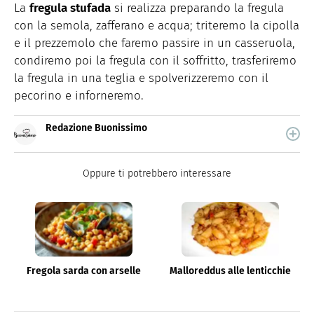
La
fregula stufada
si realizza preparando la fregula
con la semola, zafferano e acqua; triteremo la cipolla
e il prezzemolo che faremo passire in un casseruola,
condiremo poi la fregula con il soffritto, trasferiremo
la fregula in una teglia e spolverizzeremo con il
pecorino e inforneremo.
Redazione Buonissimo
Buonissimo è il magazine di cucina di Italiaonline nel
quale trovi idee veloci, facili e spiegate passo passo.
Oppure ti potrebbero interessare
Fregola sarda con arselle
Malloreddus alle lenticchie