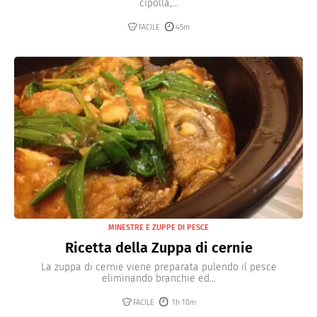
cipolla,...
FACILE
45m
MINESTRE E ZUPPE DI PESCE
Ricetta della Zuppa di cernie
La zuppa di cernie viene preparata pulendo il pesce
eliminando branchie ed...
FACILE
1h 10m