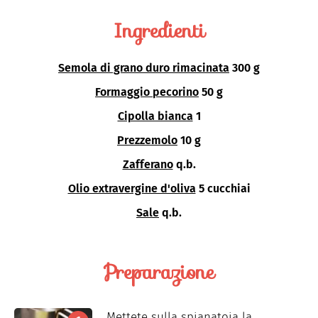
Ingredienti
Semola di grano duro rimacinata
300 g
Formaggio pecorino
50 g
Cipolla bianca
1
Prezzemolo
10 g
Zafferano
q.b.
Olio extravergine d'oliva
5 cucchiai
Sale
q.b.
Preparazione
Mettete sulla spianatoia la