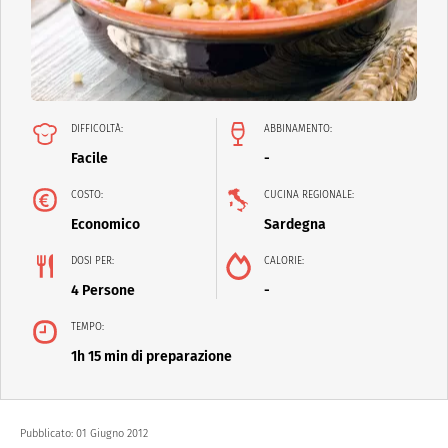
DIFFICOLTÀ:
ABBINAMENTO:
Facile
-
COSTO:
CUCINA REGIONALE:
Economico
Sardegna
DOSI PER:
CALORIE:
4 Persone
-
TEMPO:
1h 15 min di preparazione
Pubblicato:
01 Giugno 2012