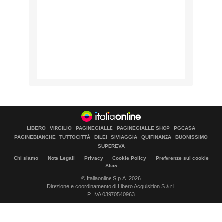
LIBERO
VIRGILIO
PAGINEGIALLE
PAGINEGIALLE SHOP
PGCASA
PAGINEBIANCHE
TUTTOCITTÀ
DILEI
SIVIAGGIA
QUIFINANZA
BUONISSIMO
SUPEREVA
Chi siamo
Note Legali
Privacy
Cookie Policy
Preferenze sui cookie
Aiuto
© Italiaonline S.p.A. 2026
Direzione e coordinamento di Libero Acquisition S.á r.l.
P. IVA 03970540963