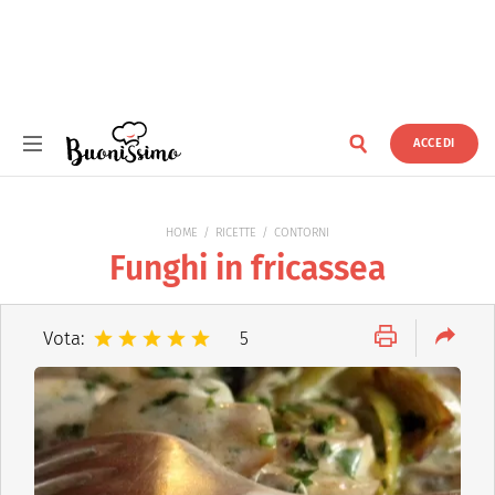
ACCEDI
Buonissimo
HOME
RICETTE
CONTORNI
Funghi in fricassea
Vota:
5