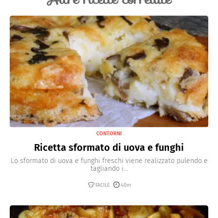
potete conservarli in frigorifero per massimo un giorno,
in un apposito contenitore ermetico.
CONTORNI
Ricetta sformato di uova e funghi
Lo sformato di uova e funghi freschi viene realizzato pulendo e
tagliando i...
FACILE
40m