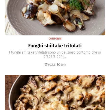
CONTORNI
Funghi shiitake trifolati
I funghi shiitake trifolati sono un delizioso contorno che si
prepara con i...
FACILE
30m