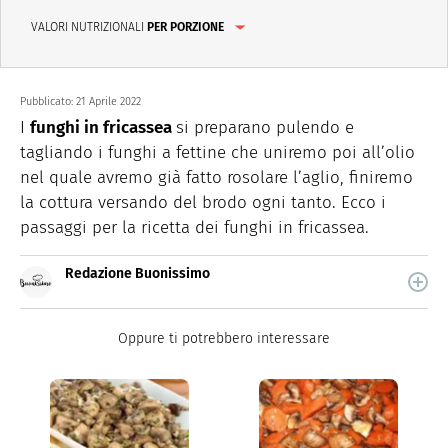
VALORI NUTRIZIONALI
PER PORZIONE
Pubblicato:
21 Aprile 2022
I
funghi in fricassea
si preparano pulendo e
tagliando i funghi a fettine che uniremo poi all’olio
nel quale avremo già fatto rosolare l’aglio, finiremo
la cottura versando del brodo ogni tanto. Ecco i
passaggi per la ricetta dei funghi in fricassea.
Redazione Buonissimo
Buonissimo è il magazine di cucina di Italiaonline nel
quale trovi idee veloci, facili e spiegate passo passo.
Oppure ti potrebbero interessare