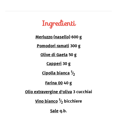
Ingredienti
Merluzzo (nasello)
600 g
Pomodori ramati
300 g
Olive di Gaeta
50 g
Capperi
30 g
1
Cipolla bianca
⁄
2
Farina 00
40 g
Olio extravergine d'oliva
3 cucchiai
1
Vino bianco
⁄
bicchiere
2
Sale
q.b.