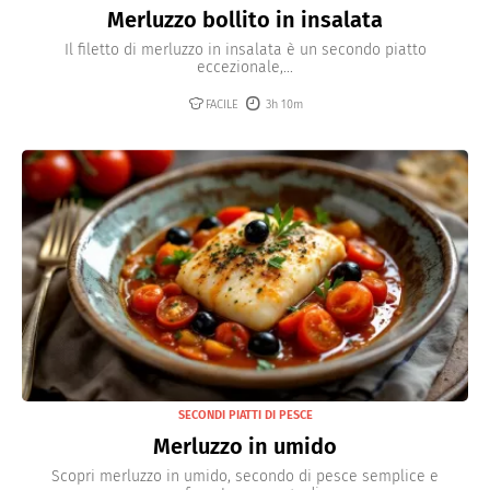
Merluzzo bollito in insalata
Il filetto di merluzzo in insalata è un secondo piatto
eccezionale,...
FACILE
3h 10m
SECONDI PIATTI DI PESCE
Merluzzo in umido
Scopri merluzzo in umido, secondo di pesce semplice e