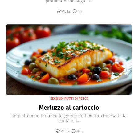
profumato con sugo di...
FACILE
1h
SECONDI PIATTI DI PESCE
Merluzzo al cartoccio
Un piatto mediterraneo leggero e profumato, che esalta la
bontà del...
FACILE
30m