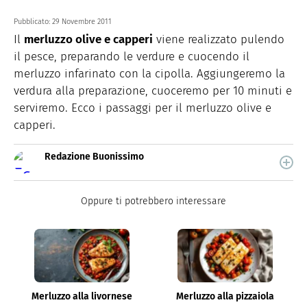
Pubblicato:
29 Novembre 2011
Il
merluzzo olive e capperi
viene realizzato pulendo
il pesce, preparando le verdure e cuocendo il
merluzzo infarinato con la cipolla. Aggiungeremo la
verdura alla preparazione, cuoceremo per 10 minuti e
serviremo. Ecco i passaggi per il merluzzo olive e
capperi.
Redazione Buonissimo
Buonissimo è il magazine di cucina di Italiaonline nel
quale trovi idee veloci, facili e spiegate passo passo.
Oppure ti potrebbero interessare
Merluzzo alla livornese
Merluzzo alla pizzaiola