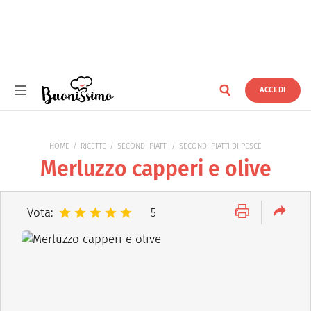
ACCEDI
Buonissimo
HOME
RICETTE
SECONDI PIATTI
SECONDI PIATTI DI PESCE
Merluzzo capperi e olive
Vota:
5