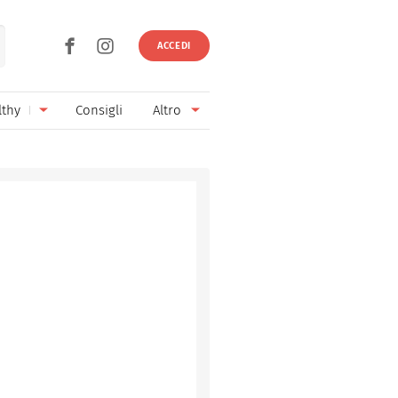
ACCEDI
lthy
Consigli
Altro
Ricette vegetariane
Ingredienti
Ricette vegane
Vini & Birre
Senza glutine
Cucina regionale
Senza lattosio
Cucina internazionale
Senza zucchero
Esperti
Senza burro
Contatti
Senza lievito