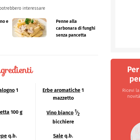
potrebbero interessare
no e
Penne alla
carbonara di funghi
senza pancetta
gredienti
Per
per
alogno
1
Erbe aromatiche
1
Ricevi l
novità
mazzetto
1
etta
100 g
Vino bianco
⁄
2
bicchiere
epe
q.b.
Sale
q.b.