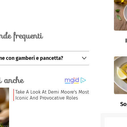
de frequenti
e con gamberi e pancetta?
l Golfo del Tigullio DOC Bianco.
So