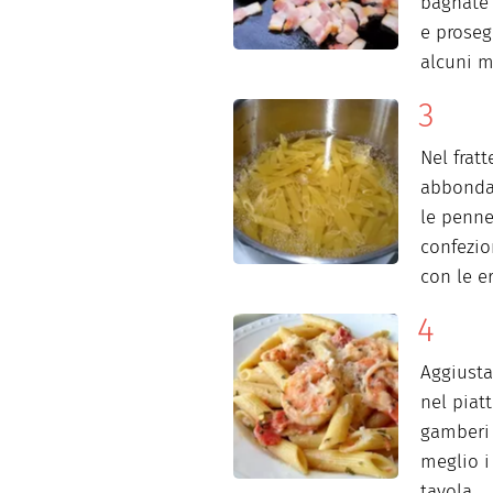
bagnate 
e proseg
alcuni m
Nel frat
abbondan
le penne
confezio
con le e
Aggiustat
nel piat
gamberi 
meglio i
tavola