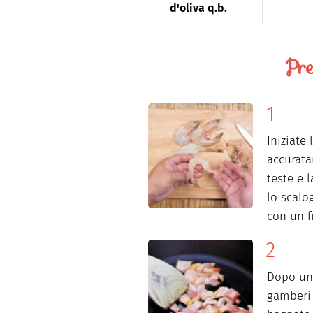
d'oliva
q.b.
Pre
Iniziate
accurata
teste e 
lo scalo
con un fi
Dopo un 
gamberi 