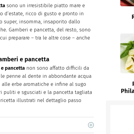
tta
sono un irresistibile piatto mare e
 d’estate, ricco di gusto e pronto in
o super, insomma, insaporito dallo
he. Gamberi e pancetta, del resto, sono
ui preparare – tra le altre cose – anche
amberi e pancetta
 e pancetta
non sono affatto difficili da
ti le penne al dente in abbondante acqua
alle erbe aromatiche e infine al sugo
Phil
 puliti e sgusciati e la pancetta tagliata
ricetta illustrati nel dettaglio passo
cina di Italiaonline nel quale trovi idee veloci,