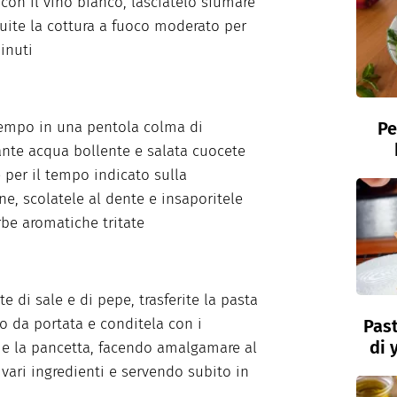
con il vino bianco, lasciatelo sfumare
uite la cottura a fuoco moderato per
inuti
Pe
tempo in una pentola colma di
te acqua bollente e salata cuocete
 per il tempo indicato sulla
ne, scolatele al dente e insaporitele
rbe aromatiche tritate
e di sale e di pepe, trasferite la pasta
to da portata e conditela con i
Past
di 
e la pancetta, facendo amalgamare al
 vari ingredienti e servendo subito in