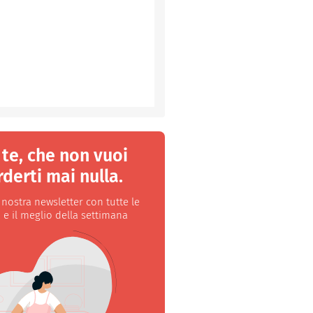
 te, che non vuoi
derti mai nulla.
a nostra newsletter con tutte le
 e il meglio della settimana