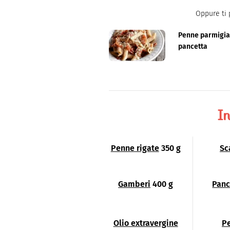
Oppure ti 
Penne parmigia
pancetta
In
Penne rigate
350 g
Sc
Gamberi
400 g
Panc
Olio extravergine
P