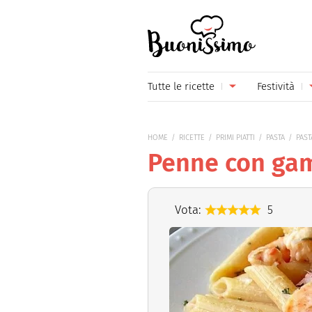
Buonissimo
Tutte le ricette
Festività
Antipasti
Capoda
HOME
RICETTE
PRIMI PIATTI
PASTA
PAST
Primi piatti
Carneva
Penne con gam
Secondi piatti
Festa d
Piatti unici
Festa d
Vota:
5
Contorni
Festa d
Formaggi
Hallow
Frutta
Natale