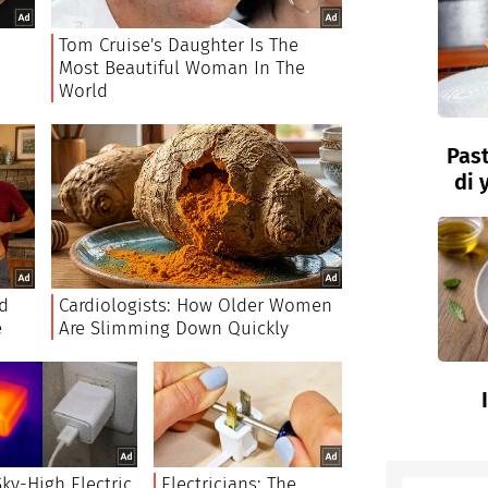
Past
di 