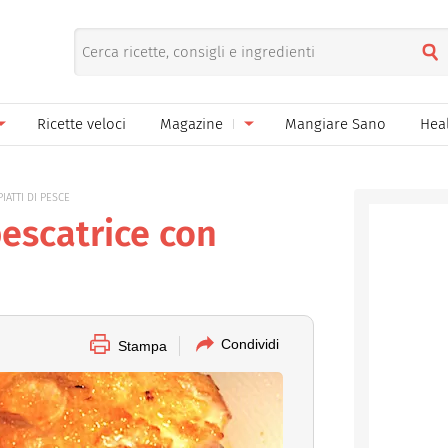
Ricette veloci
Magazine
Mangiare Sano
Hea
nno
Gelati
News
IATTI DI PESCE
le
Pane pizza focacce
escatrice con
ella Donna
Salse e sughi
ella Mamma
Marmellate e confetture
el Papà
Conserve
Condividi
Stampa
een
Ricette di base
Bevande