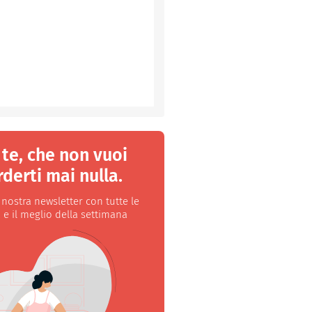
 te, che non vuoi
derti mai nulla.
a nostra newsletter con tutte le
 e il meglio della settimana