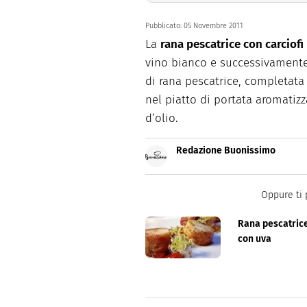
Pubblicato:
05 Novembre 2011
La
rana pescatrice con carciofi
vino bianco e successivamente u
di rana pescatrice, completata 
nel piatto di portata aromatizz
d’olio.
Redazione Buonissimo
Buonissimo è il magazine di cu
facili e spiegate passo passo.
Oppure ti 
Rana pescatric
con uva