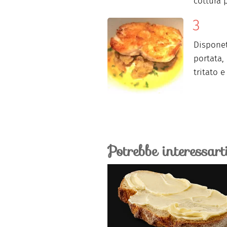
cottura 
Disponet
portata,
tritato e