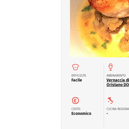
Dolci
Pasqua
San Val
DIFFICOLTÀ:
ABBINAMENTO:
Facile
Vernaccia d
Oristano D
COSTO:
CUCINA REGIONA
Economico
-