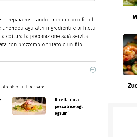
M
si prepara rosolando prima i carciofi col
nendoli agli altri ingredienti e ai filetti
la cottura la preparazione sarà servita
ata con prezzemolo tritato e un filo
cina di Italiaonline nel quale trovi idee veloci,
Zuc
potrebbero interessare
e
Ricetta rana
pescatrice agli
agrumi