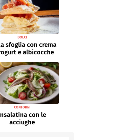
DOLCI
a sfoglia con crema
yogurt e albicocche
CONTORNI
Insalatina con le
acciughe