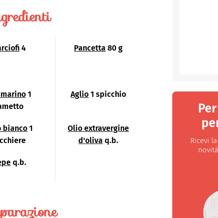
gredienti
rciofi
4
Pancetta
80 g
smarino
1
Aglio
1 spicchio
Per
ametto
per
o bianco
1
Olio extravergine
cchiere
d'oliva
q.b.
Ricevi l
novità
epe
q.b.
parazione