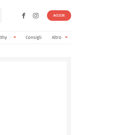
ACCEDI
lthy
Consigli
Altro
Ricette vegetariane
Ingredienti
Ricette vegane
Vini & Birre
Senza glutine
Cucina regionale
Senza lattosio
Cucina internazionale
Senza zucchero
Esperti
Senza burro
Contatti
Senza lievito