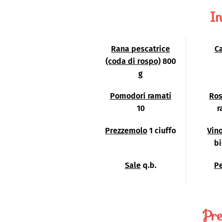
In
Rana pescatrice
Ca
(coda di rospo)
800
g
Pomodori ramati
Ro
10
r
Prezzemolo
1 ciuffo
Vin
bi
Sale
q.b.
P
Pre