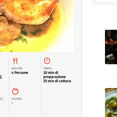
entino
DOSI PER:
TEMPO:
i
4 Persone
20 min di
OC
preparazione
25 min di cottura
LE:
CALORIE:
-