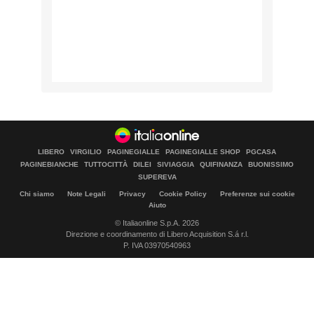
LIBERO
VIRGILIO
PAGINEGIALLE
PAGINEGIALLE SHOP
PGCASA
PAGINEBIANCHE
TUTTOCITTÀ
DILEI
SIVIAGGIA
QUIFINANZA
BUONISSIMO
SUPEREVA
Chi siamo
Note Legali
Privacy
Cookie Policy
Preferenze sui cookie
Aiuto
© Italiaonline S.p.A. 2026
Direzione e coordinamento di Libero Acquisition S.á r.l.
P. IVA 03970540963