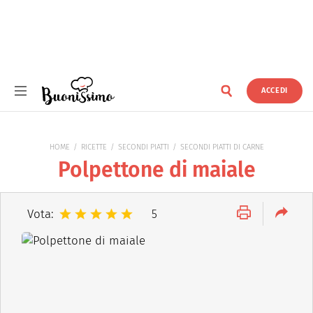
ACCEDI
Buonissimo
HOME
RICETTE
SECONDI PIATTI
SECONDI PIATTI DI CARNE
Polpettone di maiale
Vota:
5