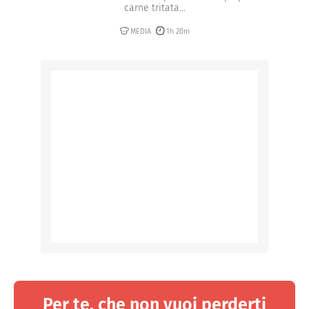
carne tritata...
MEDIA
1h 20m
Per te, che non vuoi perderti