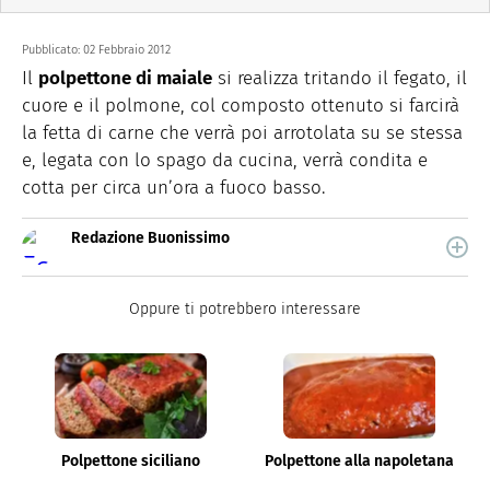
Pubblicato:
02 Febbraio 2012
Il
polpettone di maiale
si realizza tritando il fegato, il
cuore e il polmone, col composto ottenuto si farcirà
la fetta di carne che verrà poi arrotolata su se stessa
e, legata con lo spago da cucina, verrà condita e
cotta per circa un’ora a fuoco basso.
Redazione Buonissimo
Buonissimo è il magazine di cucina di Italiaonline nel
quale trovi idee veloci, facili e spiegate passo passo.
Oppure ti potrebbero interessare
Polpettone siciliano
Polpettone alla napoletana