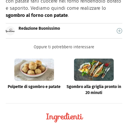
con patate farli cuocere nel forno rendendolo dorato
e saporito. Vediamo quindi come realizzare lo
sgombro al forno con patate
.
Redazione Buonissimo
Buonissimo è il magazine di cucina di Italiaonline nel
quale trovi idee veloci, facili e spiegate passo passo.
Oppure ti potrebbero interessare
Polpette di sgombro e patate
Sgombro alla griglia pronto in
20 minuti
Ingredienti