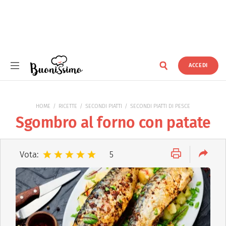
ACCEDI
Buonissimo
HOME
RICETTE
SECONDI PIATTI
SECONDI PIATTI DI PESCE
Sgombro al forno con patate
Vota:
5