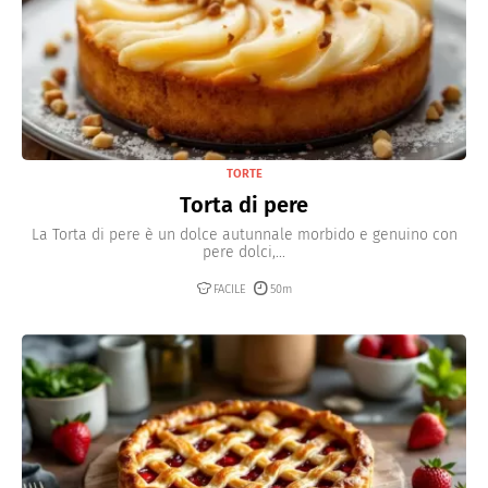
TORTE
Torta di pere
La Torta di pere è un dolce autunnale morbido e genuino con
pere dolci,...
FACILE
50m