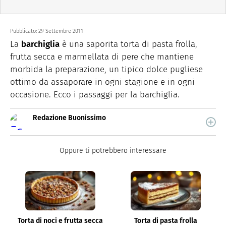
Pubblicato:
29 Settembre 2011
La
barchiglia
è una saporita torta di pasta frolla,
frutta secca e marmellata di pere che mantiene
morbida la preparazione, un tipico dolce pugliese
ottimo da assaporare in ogni stagione e in ogni
occasione. Ecco i passaggi per la barchiglia.
Redazione Buonissimo
Buonissimo è il magazine di cucina di Italiaonline nel
quale trovi idee veloci, facili e spiegate passo passo.
Oppure ti potrebbero interessare
Torta di noci e frutta secca
Torta di pasta frolla