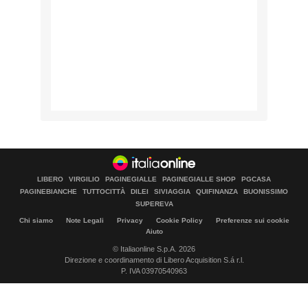
LIBERO
VIRGILIO
PAGINEGIALLE
PAGINEGIALLE SHOP
PGCASA
PAGINEBIANCHE
TUTTOCITTÀ
DILEI
SIVIAGGIA
QUIFINANZA
BUONISSIMO
SUPEREVA
Chi siamo
Note Legali
Privacy
Cookie Policy
Preferenze sui cookie
Aiuto
© Italiaonline S.p.A. 2026
Direzione e coordinamento di Libero Acquisition S.á r.l.
P. IVA 03970540963