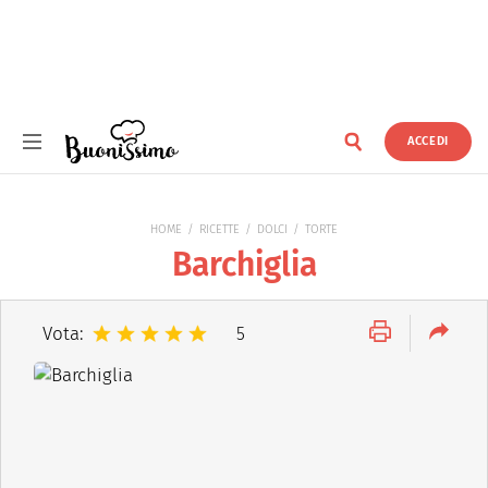
ACCEDI
Buonissimo
HOME
RICETTE
DOLCI
TORTE
Barchiglia
Vota:
5