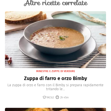
Altre ricette correlate
MINESTRE E ZUPPE DI VERDURE
Zuppa di farro e orzo Bimby
La zuppa di orzo e farro con il Bimby si prepara rapidamente
tritando le...
FACILE
2h 45m