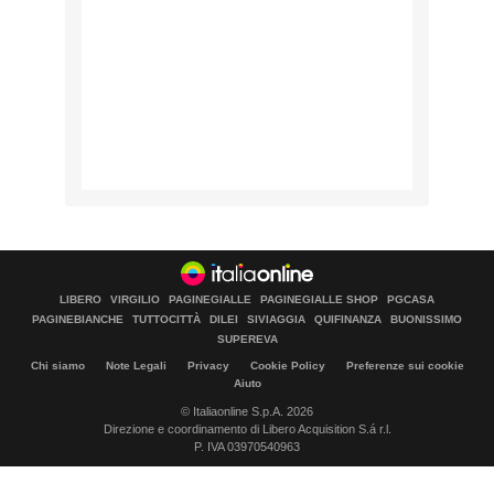
LIBERO
VIRGILIO
PAGINEGIALLE
PAGINEGIALLE SHOP
PGCASA
PAGINEBIANCHE
TUTTOCITTÀ
DILEI
SIVIAGGIA
QUIFINANZA
BUONISSIMO
SUPEREVA
Chi siamo
Note Legali
Privacy
Cookie Policy
Preferenze sui cookie
Aiuto
© Italiaonline S.p.A. 2026
Direzione e coordinamento di Libero Acquisition S.á r.l.
P. IVA 03970540963