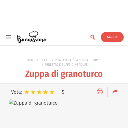
ACCEDI
Buonissimo
HOME
RICETTE
PRIMI PIATTI
MINESTRE E ZUPPE
MINESTRE E ZUPPE DI VERDURE
Zuppa di granoturco
Vota:
5