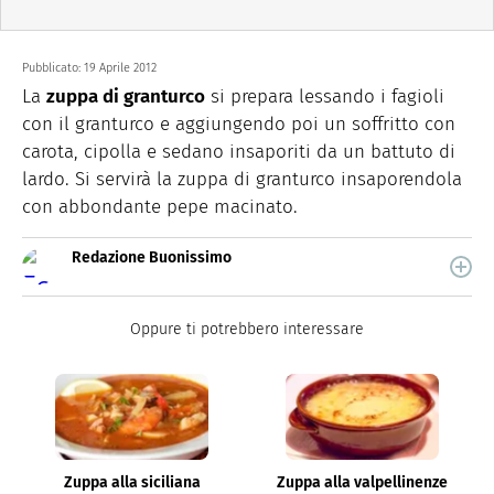
Pubblicato:
19 Aprile 2012
La
zuppa di granturco
si prepara lessando i fagioli
con il granturco e aggiungendo poi un soffritto con
carota, cipolla e sedano insaporiti da un battuto di
lardo. Si servirà la zuppa di granturco insaporendola
con abbondante pepe macinato.
Redazione Buonissimo
Buonissimo è il magazine di cucina di Italiaonline nel
quale trovi idee veloci, facili e spiegate passo passo.
Oppure ti potrebbero interessare
Zuppa alla siciliana
Zuppa alla valpellinenze