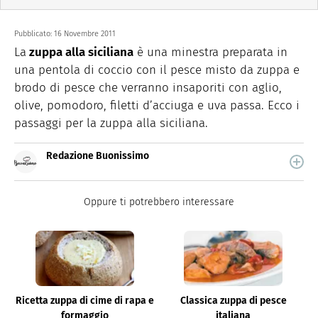
Pubblicato:
16 Novembre 2011
La
zuppa alla siciliana
è una minestra preparata in
una pentola di coccio con il pesce misto da zuppa e
brodo di pesce che verranno insaporiti con aglio,
olive, pomodoro, filetti d’acciuga e uva passa. Ecco i
passaggi per la zuppa alla siciliana.
Redazione Buonissimo
Buonissimo è il magazine di cucina di Italiaonline nel
quale trovi idee veloci, facili e spiegate passo passo.
Oppure ti potrebbero interessare
Ricetta zuppa di cime di rapa e
Classica zuppa di pesce
formaggio
italiana