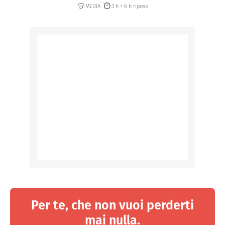
MEDIA
3 h + 6 h riposo
Per te, che non vuoi perderti
mai nulla.