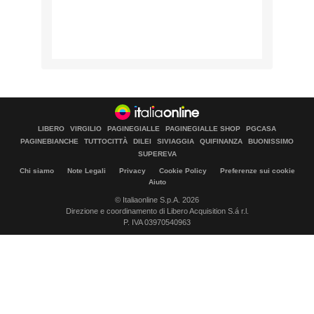
LIBERO
VIRGILIO
PAGINEGIALLE
PAGINEGIALLE SHOP
PGCASA
PAGINEBIANCHE
TUTTOCITTÀ
DILEI
SIVIAGGIA
QUIFINANZA
BUONISSIMO
SUPEREVA
Chi siamo
Note Legali
Privacy
Cookie Policy
Preferenze sui cookie
Aiuto
© Italiaonline S.p.A. 2026
Direzione e coordinamento di Libero Acquisition S.á r.l.
P. IVA 03970540963