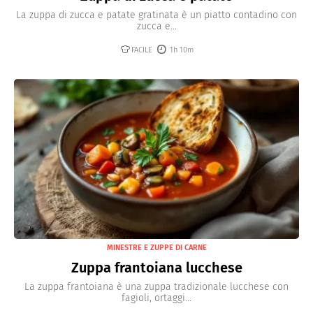
La zuppa di zucca e patate gratinata è un piatto contadino con
zucca e...
FACILE
1h 10m
MINESTRE E ZUPPE DI CARNE
Zuppa frantoiana lucchese
La zuppa frantoiana è una zuppa tradizionale lucchese con
fagioli, ortaggi...