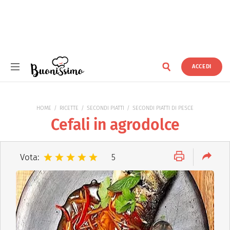
ACCEDI
Buonissimo
HOME
RICETTE
SECONDI PIATTI
SECONDI PIATTI DI PESCE
Cefali in agrodolce
Vota:
5