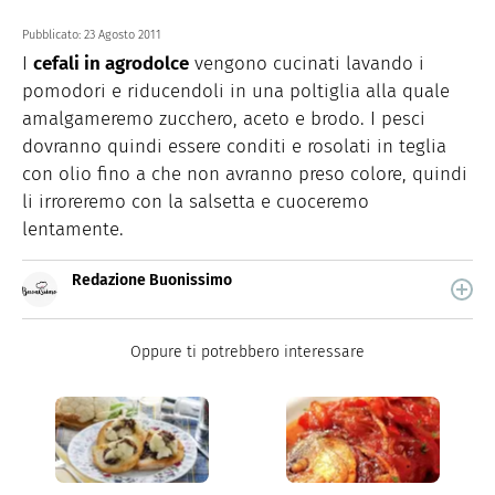
Pubblicato:
23 Agosto 2011
I
cefali in agrodolce
vengono cucinati lavando i
pomodori e riducendoli in una poltiglia alla quale
amalgameremo zucchero, aceto e brodo. I pesci
dovranno quindi essere conditi e rosolati in teglia
con olio fino a che non avranno preso colore, quindi
li irroreremo con la salsetta e cuoceremo
lentamente.
Redazione Buonissimo
Buonissimo è il magazine di cucina di Italiaonline nel
quale trovi idee veloci, facili e spiegate passo passo.
Oppure ti potrebbero interessare