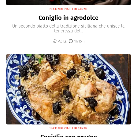
SECONDI PIATTI DI CARNE
Coniglio in agrodolce
Un secondo piatto della tradizione siciliana che unisce la
tenerezza del...
FACILE
1h 15m
SECONDI PIATTI DI CARNE
Coniglio con prugne