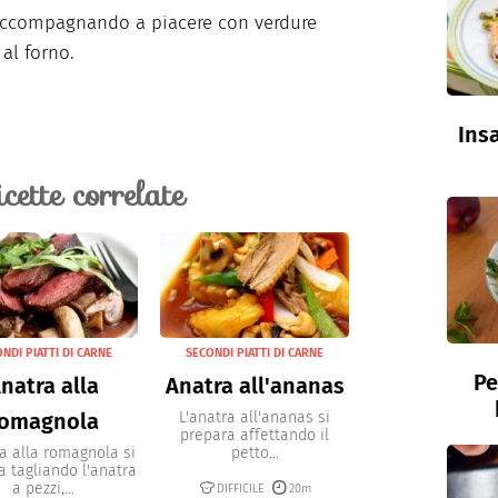
accompagnando a piacere con verdure
 al forno.
Insa
icette correlate
NDI PIATTI DI CARNE
SECONDI PIATTI DI CARNE
Pe
natra alla
Anatra all'ananas
romagnola
L'anatra all'ananas si
prepara affettando il
ra alla romagnola si
petto...
a tagliando l'anatra
a pezzi,...
DIFFICILE
20m