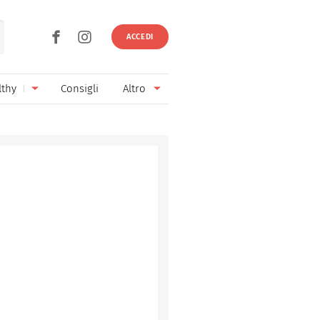
ACCEDI
lthy
Consigli
Altro
Ricette vegetariane
Ingredienti
Ricette vegane
Vini & Birre
Senza glutine
Cucina regionale
Senza lattosio
Cucina internazionale
Senza zucchero
Esperti
Senza burro
Contatti
Senza lievito