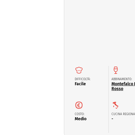
Dolci
Pasqua
San Val
DIFFICOLTÀ:
ABBINAMENTO:
Facile
Montefalco
Rosso
COSTO:
CUCINA REGIONA
Medio
-