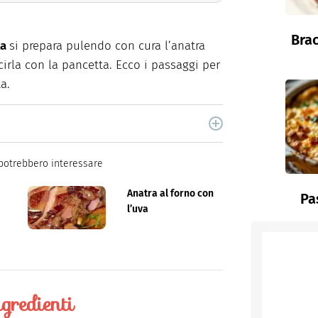
Brac
ta
si prepara pulendo con cura l’anatra
irla con la pancetta. Ecco i passaggi per
a.
cina di Italiaonline nel quale trovi idee veloci,
potrebbero interessare
Anatra al forno con
Pa
l’uva
gredienti