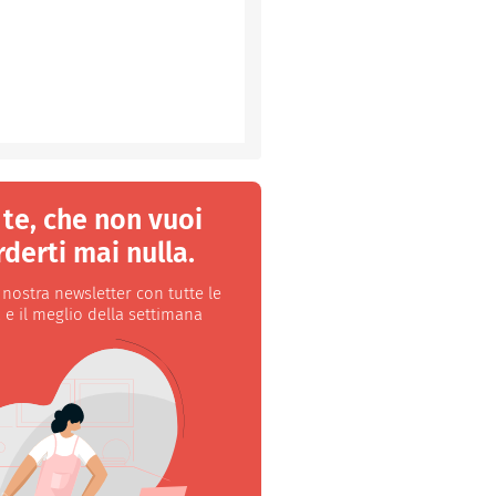
 te, che non vuoi
derti mai nulla.
a nostra newsletter con tutte le
 e il meglio della settimana