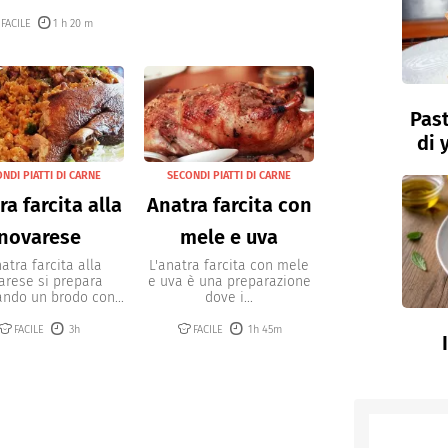
FACILE
1 h 20 m
Past
di 
NDI PIATTI DI CARNE
SECONDI PIATTI DI CARNE
a farcita alla
Anatra farcita con
novarese
mele e uva
natra farcita alla
L'anatra farcita con mele
arese si prepara
e uva è una preparazione
ando un brodo con...
dove i...
FACILE
3h
FACILE
1h 45m