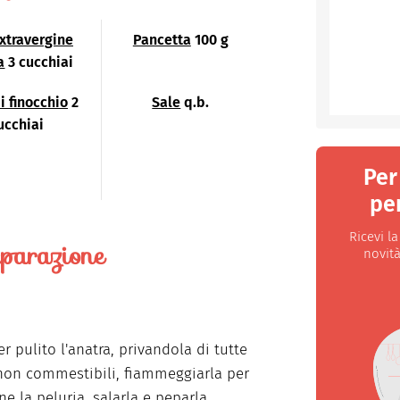
extravergine
Pancetta
100 g
a
3 cucchiai
i finocchio
2
Sale
q.b.
ucchiai
Per
per
Ricevi l
parazione
novità
r pulito l'anatra, privandola di tutte
 non commestibili, fiammeggiarla per
ne la peluria, salarla e peparla