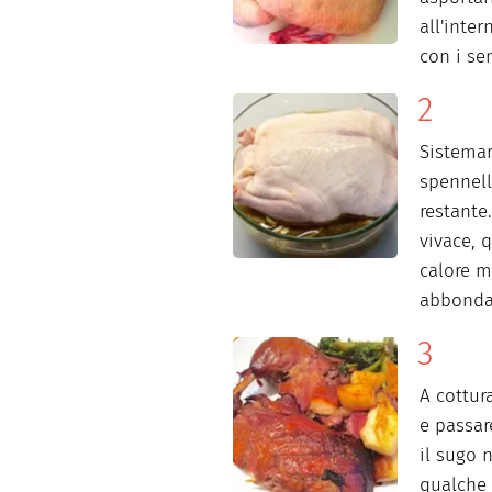
all'inter
con i sem
Sistemar
spennella
restante
vivace, 
calore m
abbondan
A cottura
e passare
il sugo 
qualche 