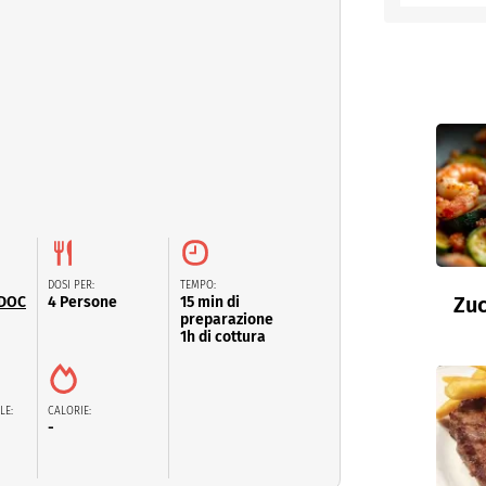
entino
DOSI PER:
TEMPO:
Zuc
 DOC
4 Persone
15 min di
preparazione
1h di cottura
LE:
CALORIE:
-