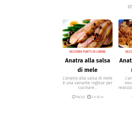
SECONDI PIATTI DI CARNE
SECO
Anatra alla salsa
Anatr
di mele
L'anatra alla salsa di mele
L'a
è una variante inglese per
nov
cucinare...
realizz
FACILE
2 h 05 m