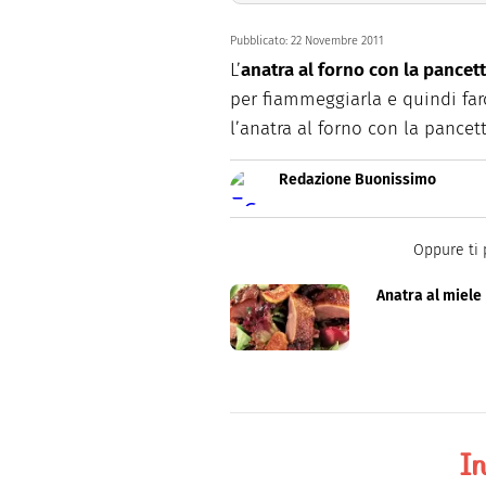
Pubblicato:
22 Novembre 2011
L’
anatra al forno con la pancet
per fiammeggiarla e quindi farc
l’anatra al forno con la pancett
Redazione Buonissimo
Buonissimo è il magazine di cu
facili e spiegate passo passo.
Oppure ti 
Anatra al miele
In