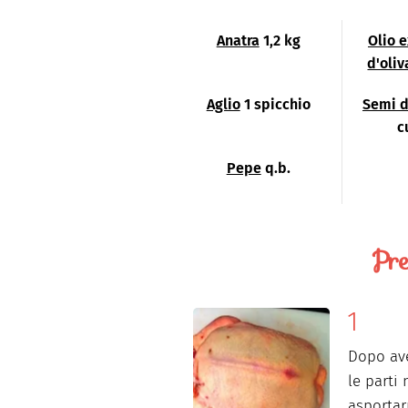
Anatra
1,2 kg
Olio 
d'oliv
Aglio
1 spicchio
Semi d
c
Pepe
q.b.
Pre
Dopo ave
le parti
asportar