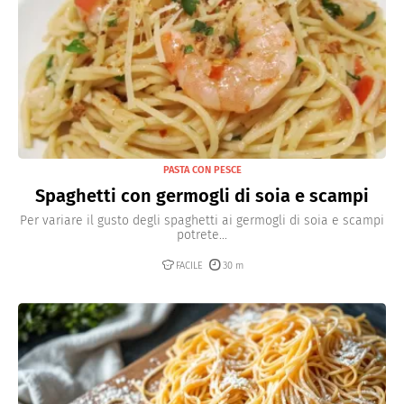
PASTA CON PESCE
Spaghetti con germogli di soia e scampi
Per variare il gusto degli spaghetti ai germogli di soia e scampi
potrete...
FACILE
30 m