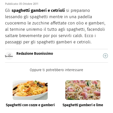
Pubblicato:
05 Ottobre 2011
Gli
spaghetti gamberi e cetrioli
si preparano
lessando gli spaghetti mentre in una padella
cuoceremo le zucchine affettate con olio e gamberi,
al termine uniremo il tutto agli spaghetti, facendoli
saltare brevemente por poi servirli caldi. Ecco i
passaggi per gli spaghetti gamberi e cetrioli.
Redazione Buonissimo
Buonissimo è il magazine di cucina di Italiaonline nel
quale trovi idee veloci, facili e spiegate passo passo.
Oppure ti potrebbero interessare
Spaghetti con cozze e gamberi
Spaghetti gamberi e lime