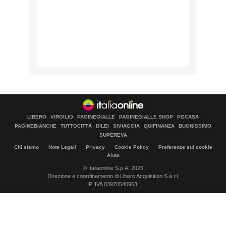
LIBERO
VIRGILIO
PAGINEGIALLE
PAGINEGIALLE SHOP
PGCASA
PAGINEBIANCHE
TUTTOCITTÀ
DILEI
SIVIAGGIA
QUIFINANZA
BUONISSIMO
SUPEREVA
Chi siamo
Note Legali
Privacy
Cookie Policy
Preferenze sui cookie
Aiuto
© Italiaonline S.p.A. 2026
Direzione e coordinamento di Libero Acquisition S.á r.l.
P. IVA 03970540963