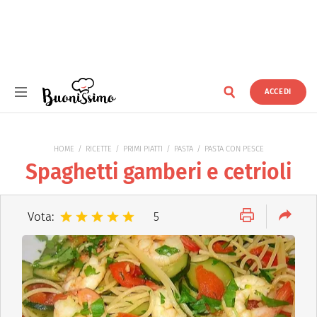
ACCEDI
Buonissimo
HOME
RICETTE
PRIMI PIATTI
PASTA
PASTA CON PESCE
Spaghetti gamberi e cetrioli
Vota:
5