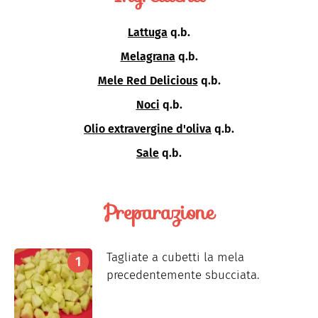
Lattuga
q.b.
Melagrana
q.b.
Mele Red Delicious
q.b.
Noci
q.b.
Olio extravergine d'oliva
q.b.
Sale
q.b.
Preparazione
Tagliate a cubetti la mela
precedentemente sbucciata.