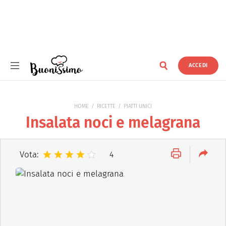
ACCEDI
Buonissimo
HOME
RICETTE
PIATTI UNICI
Insalata noci e melagrana
Vota:
4