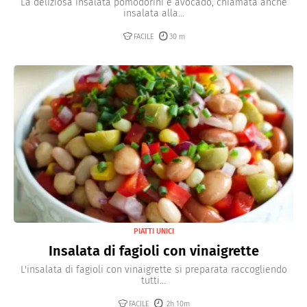
La deliziosa insalata pomodorini e avocado, chiamata anche
insalata alla...
FACILE
30 m
PIATTI UNICI
Insalata di fagioli con vinaigrette
L'insalata di fagioli con vinaigrette si preparata raccogliendo
tutti...
FACILE
2h 10m