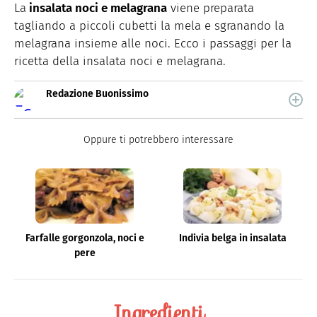
La
insalata noci e melagrana
viene preparata
tagliando a piccoli cubetti la mela e sgranando la
melagrana insieme alle noci. Ecco i passaggi per la
ricetta della insalata noci e melagrana.
Redazione Buonissimo
Buonissimo è il magazine di cucina di Italiaonline nel
quale trovi idee veloci, facili e spiegate passo passo.
Oppure ti potrebbero interessare
Farfalle gorgonzola, noci e
Indivia belga in insalata
pere
Ingredienti