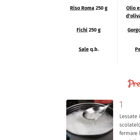
Riso Roma
250 g
Olio 
d'oliv
Fichi
250 g
Gorg
Sale
q.b.
P
Pre
Lessate 
scolatel
fermare 