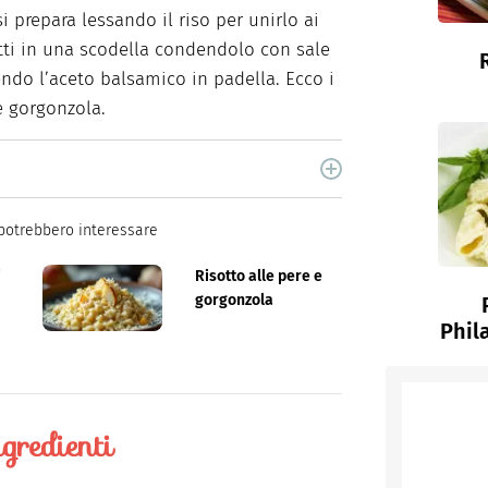
i prepara lessando il riso per unirlo ai
tti in una scodella condendolo con sale
endo l’aceto balsamico in padella. Ecco i
 e gorgonzola.
cina di Italiaonline nel quale trovi idee veloci,
potrebbero interessare
i
Risotto alle pere e
gorgonzola
Phil
gredienti