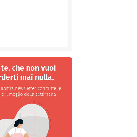
 te, che non vuoi
derti mai nulla.
a nostra newsletter con tutte le
 e il meglio della settimana