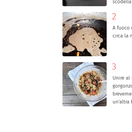
scodella
A fuoco 
circa la
Unire al 
gorgonzo
brevemen
un'altra