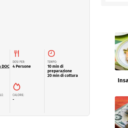
entino
DOSI PER:
TEMPO:
ta DOC
4 Persone
10 min di
preparazione
20 min di cottura
Insa
LE:
CALORIE:
-