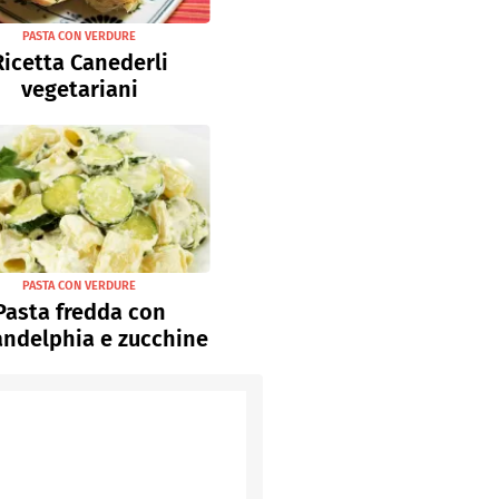
PASTA CON VERDURE
Ricetta Canederli
vegetariani
PASTA CON VERDURE
Pasta fredda con
andelphia e zucchine