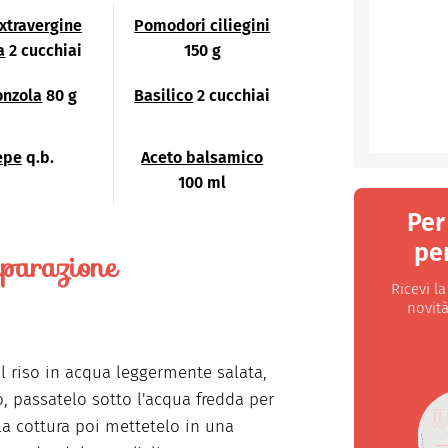
extravergine
Pomodori ciliegini
a
2 cucchiai
150 g
onzola
80 g
Basilico
2 cucchiai
epe
q.b.
Aceto balsamico
100 ml
Per
per
parazione
Ricevi l
novità
il riso in acqua leggermente salata,
o, passatelo sotto l'acqua fredda per
la cottura poi mettetelo in una