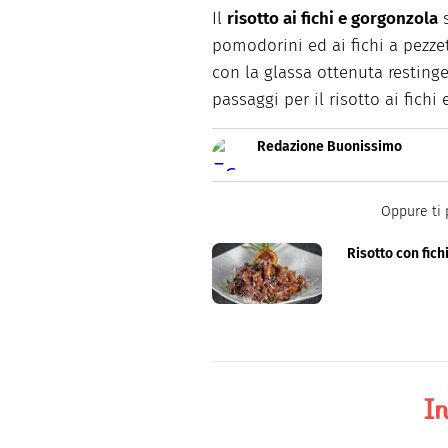
Il
risotto ai fichi e gorgonzola
s
pomodorini ed ai fichi a pezze
con la glassa ottenuta resting
passaggi per il risotto ai fichi
Redazione Buonissimo
Buonissimo è il magazine di cu
facili e spiegate passo passo.
Oppure ti 
Risotto con fich
In