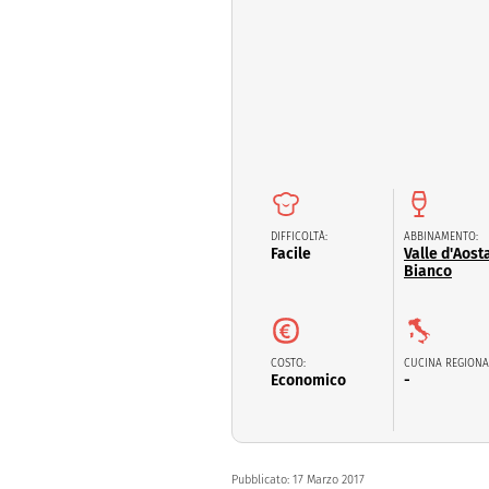
Dolci
Pasqua
San Val
DIFFICOLTÀ:
ABBINAMENTO:
Facile
Valle d'Aos
Bianco
COSTO:
CUCINA REGIONA
Economico
-
Pubblicato:
17 Marzo 2017