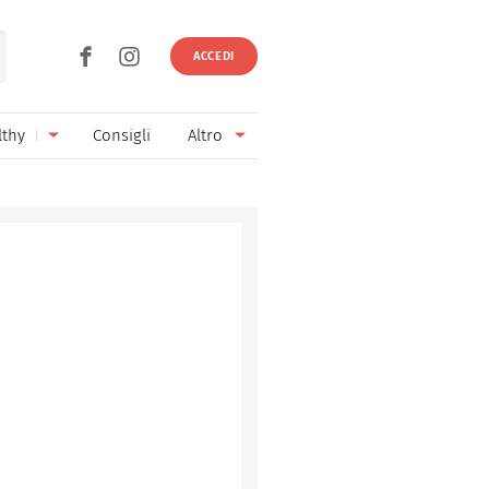
ACCEDI
lthy
Consigli
Altro
Ricette vegetariane
Ingredienti
Ricette vegane
Vini & Birre
Senza glutine
Cucina regionale
Senza lattosio
Cucina internazionale
Senza zucchero
Esperti
Senza burro
Contatti
Senza lievito