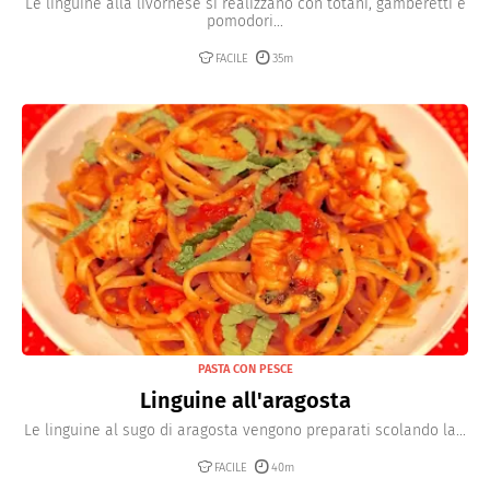
Le linguine alla livornese si realizzano con totani, gamberetti e
pomodori...
FACILE
35m
PASTA CON PESCE
Linguine all'aragosta
Le linguine al sugo di aragosta vengono preparati scolando la...
FACILE
40m