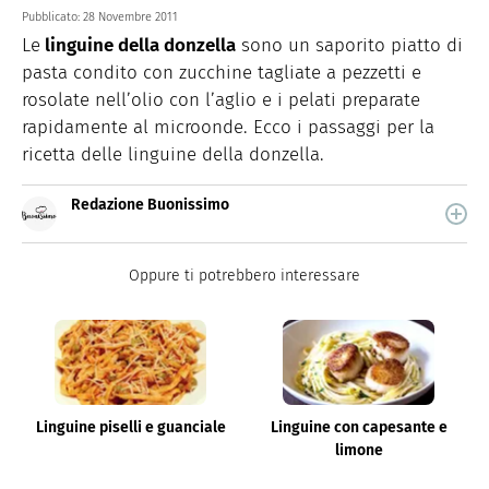
Pubblicato:
28 Novembre 2011
Le
linguine della donzella
sono un saporito piatto di
pasta condito con zucchine tagliate a pezzetti e
rosolate nell’olio con l’aglio e i pelati preparate
rapidamente al microonde. Ecco i passaggi per la
ricetta delle linguine della donzella.
Redazione Buonissimo
Buonissimo è il magazine di cucina di Italiaonline nel
quale trovi idee veloci, facili e spiegate passo passo.
Oppure ti potrebbero interessare
Linguine piselli e guanciale
Linguine con capesante e
limone