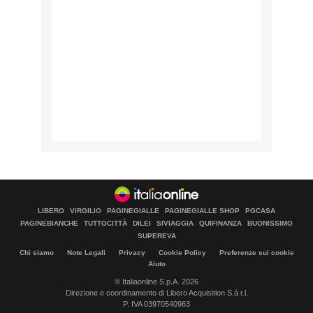
LIBERO
VIRGILIO
PAGINEGIALLE
PAGINEGIALLE SHOP
PGCASA
PAGINEBIANCHE
TUTTOCITTÀ
DILEI
SIVIAGGIA
QUIFINANZA
BUONISSIMO
SUPEREVA
Chi siamo
Note Legali
Privacy
Cookie Policy
Preferenze sui cookie
Aiuto
© Italiaonline S.p.A. 2026
Direzione e coordinamento di Libero Acquisition S.á r.l.
P. IVA 03970540963