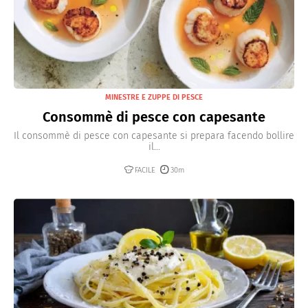
MINESTRE E ZUPPE DI PESCE
Consommè di pesce con capesante
Il consommè di pesce con capesante si prepara facendo bollire
il...
FACILE
30m