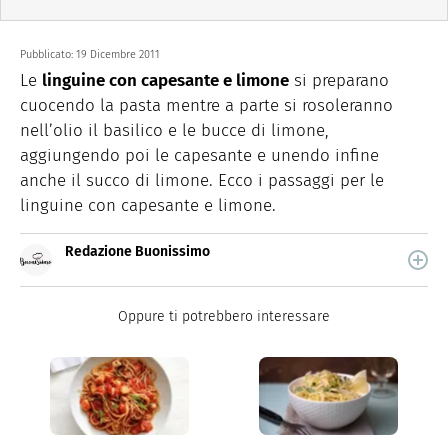
Pubblicato:
19 Dicembre 2011
Le
linguine con capesante e limone
si preparano
cuocendo la pasta mentre a parte si rosoleranno
nell’olio il basilico e le bucce di limone,
aggiungendo poi le capesante e unendo infine
anche il succo di limone. Ecco i passaggi per le
linguine con capesante e limone.
Redazione Buonissimo
Buonissimo è il magazine di cucina di Italiaonline nel
quale trovi idee veloci, facili e spiegate passo passo.
Oppure ti potrebbero interessare