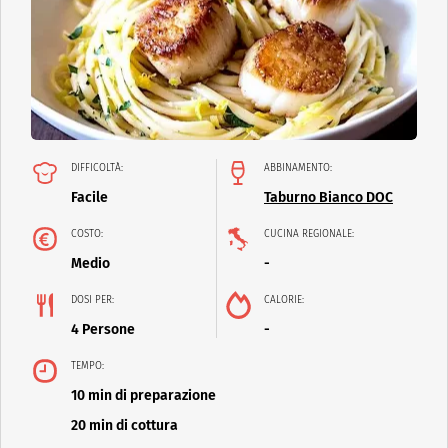
DIFFICOLTÀ:
ABBINAMENTO:
Facile
Taburno Bianco DOC
COSTO:
CUCINA REGIONALE:
Medio
-
DOSI PER:
CALORIE:
4 Persone
-
TEMPO:
10 min di preparazione
20 min di cottura