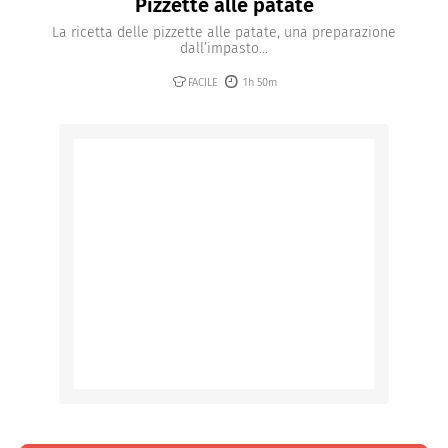
Pizzette alle patate
La ricetta delle pizzette alle patate, una preparazione
dall’impasto...
FACILE
1h 50m