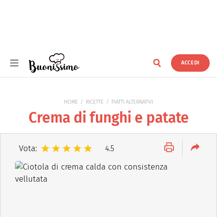
ACCEDI
Buonissimo
HOME
RICETTE
PIATTI ALTERNATIVI
Crema di funghi e patate
Vota:
4.5