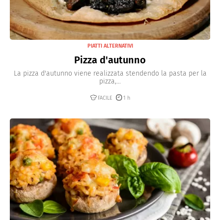
PIATTI ALTERNATIVI
Pizza d'autunno
La pizza d'autunno viene realizzata stendendo la pasta per la
pizza,...
FACILE
1 h