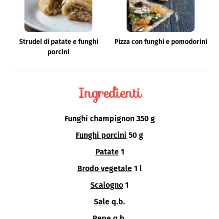
Strudel di patate e funghi
Pizza con funghi e pomodorini
porcini
Ingredienti
Funghi champignon
350 g
Funghi porcini
50 g
Patate
1
Brodo vegetale
1 l
Scalogno
1
Sale
q.b.
Pepe
q.b.