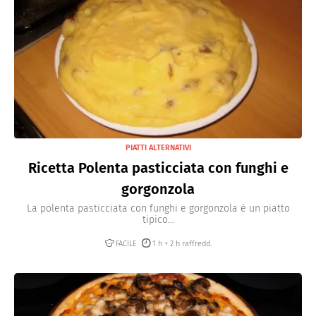
PIATTI ALTERNATIVI
Ricetta Polenta pasticciata con funghi e
gorgonzola
La polenta pasticciata con funghi e gorgonzola è un piatto
tipico...
FACILE
1 h + 2 h raffredd.