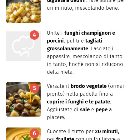
tagliata a dadin
i. Fate saltare per
un minuto, mescolando bene.
Unite i
funghi champignon e
porcini
, puliti e
tagliati
grossolanamente
. Lasciateli
appassire, mescolando di tanto
in tanto, finché non si riducono
della metà.
Versate il
brodo vegetale
(ormai
pronto) nella padella fino a
coprire i funghi e le patate
.
Aggiustate di
sale
e
pepe
a
piacere.
Cuocete il tutto per
20 minuti,
poi
frullate
con un frullatore a