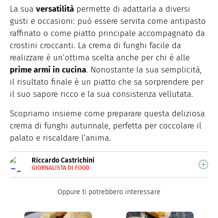
La sua
versatilità
permette di adattarla a diversi
gusti e occasioni: può essere servita come antipasto
raffinato o come piatto principale accompagnato da
crostini croccanti. La crema di funghi facile da
realizzare è un’ottima scelta anche per chi è alle
prime armi in cucina
. Nonostante la sua semplicità,
il risultato finale è un piatto che sa sorprendere per
il suo sapore ricco e la sua consistenza vellutata.
Scopriamo insieme come preparare questa deliziosa
crema di funghi autunnale, perfetta per coccolare il
palato e riscaldare l’anima.
Riccardo Castrichini
GIORNALISTA DI FOOD
E-
Nato a Latina, è laureato in Economia e Marketing e ha
MAIL
un Master in Radio, Tv e Web Content. Ha collaborato
Oppure ti potrebbero interessare
con redazioni giornalistiche e radio.