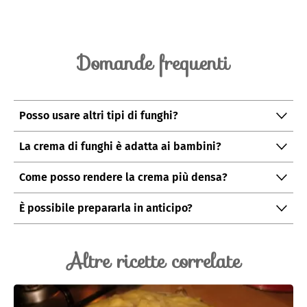
Domande frequenti
Posso usare altri tipi di funghi?
Certamente! Potete sperimentare con funghi come i
La crema di funghi è adatta ai bambini?
pleurotus o i finferli per un sapore diverso.
Sì, è un piatto delicato e nutriente, perfetto anche per i
Come posso rendere la crema più densa?
più piccoli.
Se desiderate una consistenza più densa, riducete la
È possibile prepararla in anticipo?
quantità di brodo o aggiungete una patata in più.
Assolutamente, potete prepararla il giorno prima e
riscaldarla al momento di servire.
Altre ricette correlate