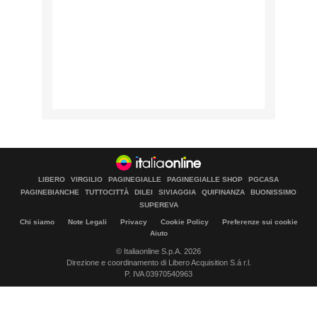
LIBERO
VIRGILIO
PAGINEGIALLE
PAGINEGIALLE SHOP
PGCASA
PAGINEBIANCHE
TUTTOCITTÀ
DILEI
SIVIAGGIA
QUIFINANZA
BUONISSIMO
SUPEREVA
Chi siamo
Note Legali
Privacy
Cookie Policy
Preferenze sui cookie
Aiuto
© Italiaonline S.p.A. 2026
Direzione e coordinamento di Libero Acquisition S.á r.l.
P. IVA 03970540963