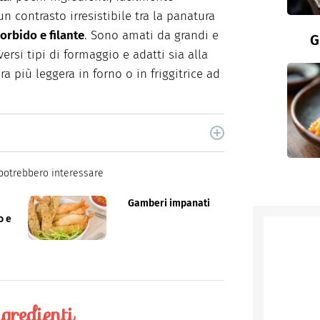
n contrasto irresistibile tra la panatura
orbido e filante
. Sono amati da grandi e
G
versi tipi di formaggio e adatti sia alla
ura più leggera in forno o in friggitrice ad
a di tutto quello che ruota attorno alla cucina.
potrebbero interessare
Gamberi impanati
o e
gredienti