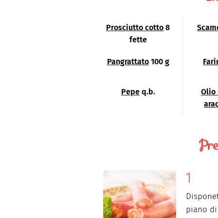
Prosciutto cotto
8
Scam
fette
Pangrattato
100 g
Fari
Pepe
q.b.
Olio
ara
Pre
Disponet
piano di