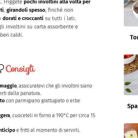
C. Friggete
pochi involtini alla volta per
ti
,
girandoli spesso
, finché non
o
dorati e croccanti
su tutti i lati.
gli involtini su carta assorbente e
 ben caldi.
To
Consigli
ormaggio
, assicuratevi che gli involtini siano
rti dalla panatura.
ato
con parmigiano grattugiato o erbe
Spa
ggera
, cuoceteli in forno a 190°C per circa 15
nticipo
e fritti al momento di servirli.