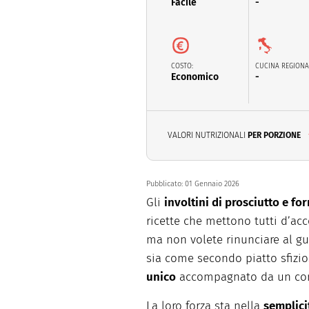
Facile
-
Dolci
Pasqua
San Val
COSTO:
CUCINA REGIONA
Economico
-
VALORI NUTRIZIONALI
PER PORZIONE
Pubblicato:
01 Gennaio 2026
Gli
involtini di prosciutto e f
ricette che mettono tutti d’ac
ma non volete rinunciare al g
sia come secondo piatto sfizi
unico
accompagnato da un con
La loro forza sta nella
semplici