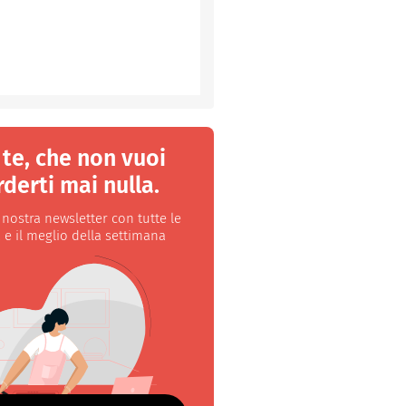
 te, che non vuoi
derti mai nulla.
a nostra newsletter con tutte le
 e il meglio della settimana