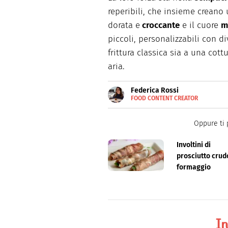
reperibili, che insieme creano u
dorata e
croccante
e il cuore
m
piccoli, personalizzabili con di
frittura classica sia a una cott
aria.
Federica Rossi
FOOD CONTENT CREATOR
E-
Food content creator, si occup
MAIL
Oppure ti 
Involtini di
prosciutto crud
formaggio
In