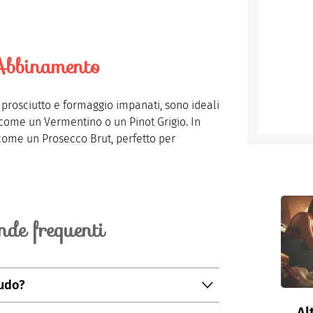
bbinamento
 prosciutto e formaggio impanati, sono ideali
come un Vermentino o un Pinot Grigio. In
ome un Prosecco Brut, perfetto per
de frequenti
rudo?
Al
on troppo stagionato per evitare che diventi