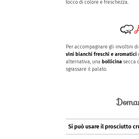
tocco di colore e freschezza.
A
Per accompagnare gli involtini di
vini bianchi freschi e aromatici
alternativa, una
bollicina
secca c
sgrassare il palato.
Doman
Si può usare il prosciutto c
Sì, ma scegliete un prosciutto n