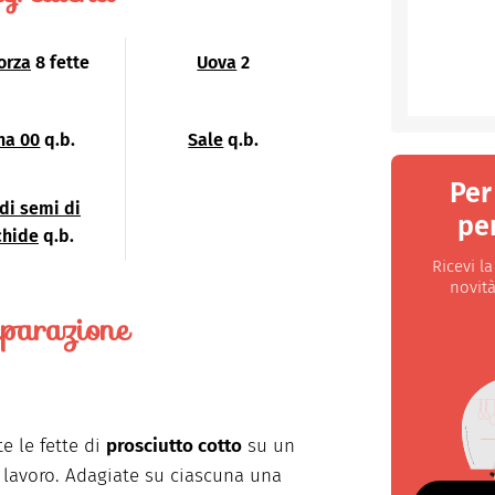
orza
8 fette
Uova
2
na 00
q.b.
Sale
q.b.
Per
 di semi di
per
chide
q.b.
Ricevi l
novità
parazione
e le fette di
prosciutto cotto
su un
 lavoro. Adagiate su ciascuna una