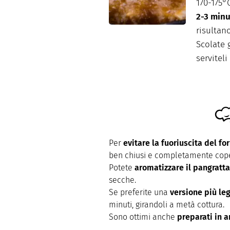
170-175°
2-3 minu
risultan
Scolate 
serviteli
Per
evitare la fuoriuscita del f
ben chiusi e completamente cope
Potete
aromatizzare il pangratt
secche.
Se preferite una
versione più le
minuti, girandoli a metà cottura.
Sono ottimi anche
preparati in a