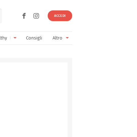
ACCEDI
lthy
Consigli
Altro
Ricette vegetariane
Ingredienti
Ricette vegane
Vini & Birre
Senza glutine
Cucina regionale
Senza lattosio
Cucina internazionale
Senza zucchero
Esperti
Senza burro
Contatti
Senza lievito