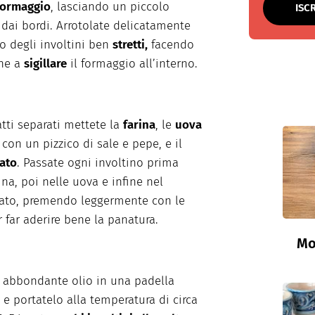
 formaggio
, lasciando un piccolo
ISC
dai bordi. Arrotolate delicatamente
 degli involtini ben
stretti,
facendo
one a
sigillare
il formaggio all’interno.
atti separati mettete la
farina
, le
uova
con un pizzico di sale e pepe, e il
ato
. Passate ogni involtino prima
ina, poi nelle uova e infine nel
ato, premendo leggermente con le
 far aderire bene la panatura.
Mo
 abbondante olio in una padella
 e portatelo alla temperatura di circa