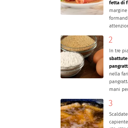
fetta di
margine 
formando
attenzi
In tre pi
sbattute
pangratt
nella far
pangratt
mani per
Scaldate
capiente