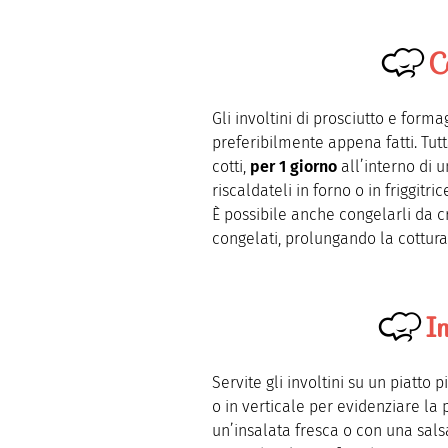
C
Gli involtini di prosciutto e for
preferibilmente appena fatti. Tutta
cotti,
per 1 giorno
all’interno di u
riscaldateli in forno o in friggitr
È possibile anche congelarli da cr
congelati, prolungando la cottur
I
Servite gli involtini su un piatt
o in verticale per evidenziare l
un’insalata fresca o con una sal