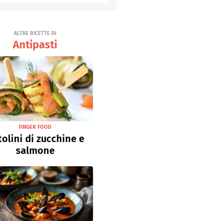
Senza uova
Ricette light
ALTRE RICETTE DI
Antipasti
FINGER FOOD
olini di zucchine e
salmone