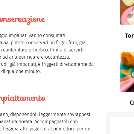
onservazione
Tor
maggio impanati vanno consumati
via, potete conservarli in frigorifero, già
n contenitore ermetico. Prima di servirli,
ice ad aria per ridare croccantezza.
udi, già impanati, e friggerli direttamente da
a di qualche minuto.
mpiattamento
C
o piano, disponendoli leggermente sovrapposti
a panatura dorata. Accompagnateli con
sa leggera allo yogurt o al pomodoro per un