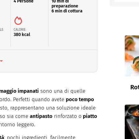
4 Persone
10 min di
preparazione
6 min di cottura
entino
LE:
CALORIE:
380 kcal
Rot
ormaggio impanati
sono una di quelle
cordo. Perfetti quando avete
poco tempo
usto, rappresentano una soluzione ideale
oso sia come
antipasto
rinforzato o
piatto
torno leggero.
tà
: pochi ingredienti, facilmente