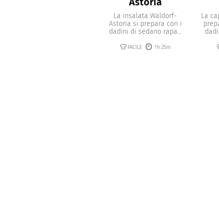
Astoria
La insalata Waldorf-
La ca
Astoria si prepara con i
prep
dadini di sedano rapa...
dadi
FACILE
1h 25m