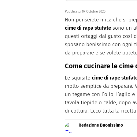
Pubblicato:
07 Ottobre 2020
Non penserete mica che si prep
cime di rapa stufate
sono un al
questi ortaggi dal gusto così de
sposano benissimo con ogni ti
da preparare e se volete potet
Come cucinare le cime d
Le squisite
cime di rape stufat
molto semplice da preparare. Va
un tegame con l’olio, l’aglio e
tavola tiepide o calde, dopo 
di cottura. Ecco tutta la ricet
Redazione Buonissimo
Buonissimo è il magazine di cu
facili e spiegate passo passo.