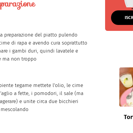
parazione
ISC
 la preparazione del piatto pulendo
cime di rapa e avendo cura soprattutto
nare i gambi duri, quindi lavatele e
e ma non troppo
piente tegame mettete l'olio, le cime
l'aglio a fette, i pomodori, il sale (ma
agerare) e unite circa due bicchieri
, mescolando
Tor