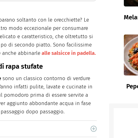
Mela
arano soltanto con le orecchiette? Le
tro modo eccezionale per consumare
licato e caratteristico, che oltretutto si
po di secondo piatto. Sono facilissime
e anche abbinarle
alle salsicce in padella.
i rapa stufate
e
sono un classico contorno di verdure
Pepe
nno infatti pulite, lavate e cucinate in
 il pomodoro prima di essere servite a
aver aggiunto abbondante acqua in fase
ta passaggio dopo passaggio.
cina di Italiaonline nel quale trovi idee veloci,