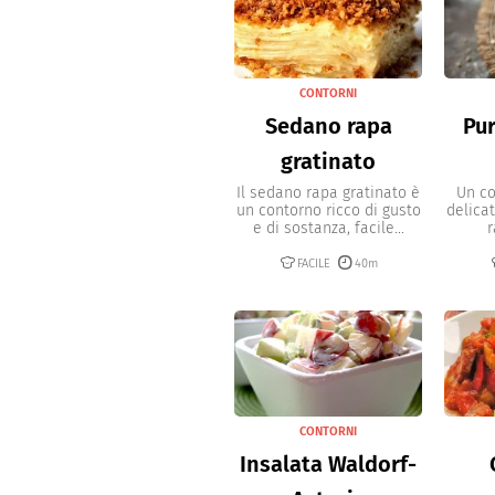
CONTORNI
Sedano rapa
Pu
gratinato
Il sedano rapa gratinato è
Un co
un contorno ricco di gusto
delica
e di sostanza, facile...
r
FACILE
40m
CONTORNI
Insalata Waldorf-