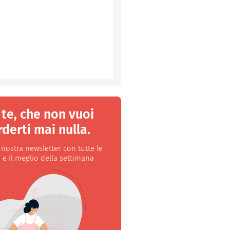
 te, che non vuoi
derti mai nulla.
a nostra newsletter con tutte le
 e il meglio della settimana