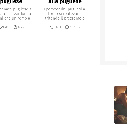
pugliese
alla pugliese
ponata pugliese si
I pomodorini pugliesi al
ara con verdure a
forno si realizzano
ni che uniremo a
tritando il prezzemolo
capperi...
con...
FACILE
45m
FACILE
1h 10m