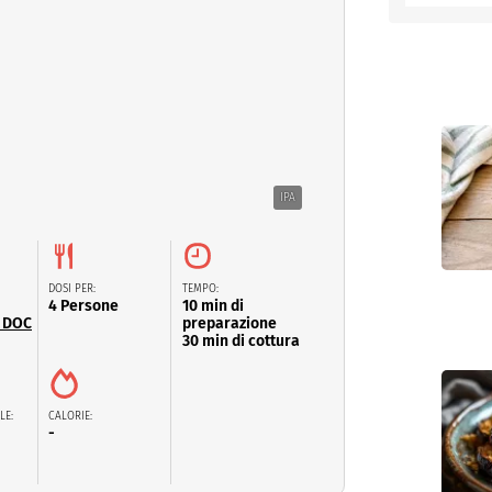
entino
IPA
DOSI PER:
TEMPO:
4 Persone
10 min di
 DOC
preparazione
30 min di cottura
LE:
CALORIE:
-