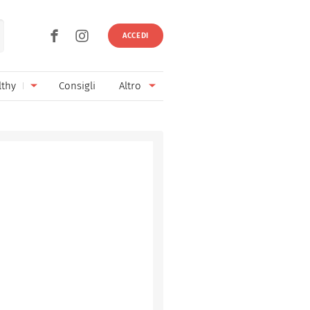
ACCEDI
lthy
Consigli
Altro
Ricette vegetariane
Ingredienti
Ricette vegane
Vini & Birre
Senza glutine
Cucina regionale
Senza lattosio
Cucina internazionale
Senza zucchero
Esperti
Senza burro
Contatti
Senza lievito