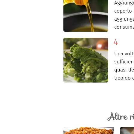
Aggiunge
coperto
aggiunge
consumat
Una volt
sufficie
quasi de
tiepido 
Altre r