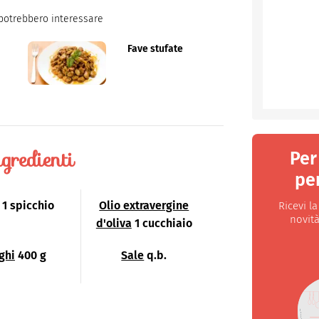
potrebbero interessare
e
Fave stufate
gredienti
Per
per
1 spicchio
Olio extravergine
Ricevi l
novità
d'oliva
1 cucchiaio
ghi
400 g
Sale
q.b.