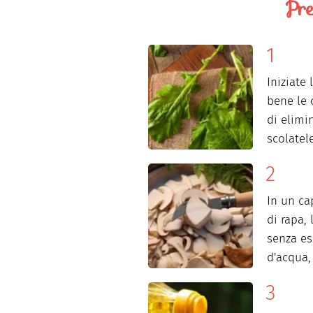
Pre
Iniziate
bene le 
di elimi
scolatel
In un ca
di rapa, 
senza es
d'acqua