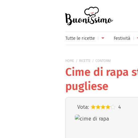
Buonissimo
Tutte le ricette
Festività
Antipasti
Capoda
HOME
RICETTE
CONTORNI
Primi piatti
Carneva
Cime di rapa s
Secondi piatti
Festa d
pugliese
Piatti unici
Festa d
Contorni
Festa d
Vota:
4
Formaggi
Hallow
Frutta
Natale