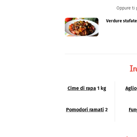
Oppure ti 
Verdure stufat
In
Cime di rapa
1 kg
Aglio
Pomodori ramati
2
Fun