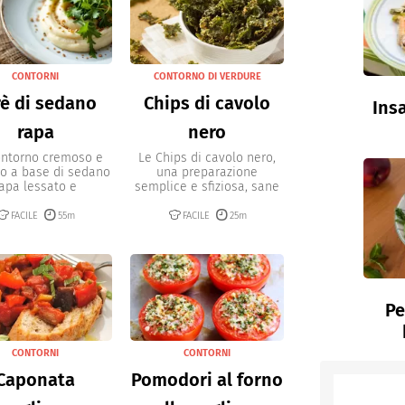
CONTORNI
CONTORNO DI VERDURE
rè di sedano
Chips di cavolo
Insa
rapa
nero
ntorno cremoso e
Le Chips di cavolo nero,
to a base di sedano
una preparazione
apa lessato e
semplice e sfiziosa, sane
mantecato...
e...
FACILE
55m
FACILE
25m
Pe
CONTORNI
CONTORNI
Caponata
Pomodori al forno