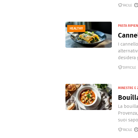
Dolci
Pasqua
FACILE
San Val
PASTA RIPIE
HEALTHY
Cannel
I cannell
alternativ
desidera g
DIFFICILE
MINESTRE E 
Bouill
La bouill
Provenza,
suoi sapor
FACILE