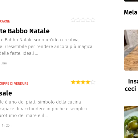
Mela
 CARNE
te Babbo Natale
te Babbo Natale sono un’idea creativa,
e irresistibile per rendere ancora più magica
elle feste. Ideali ...
32m
Ins
ZUPPE DI VERDURE
ceci
sale
le è uno dei piatti simbolo della cucina
 capace di racchiudere in poche e semplici
profumo del mare e il ...
1h 20m