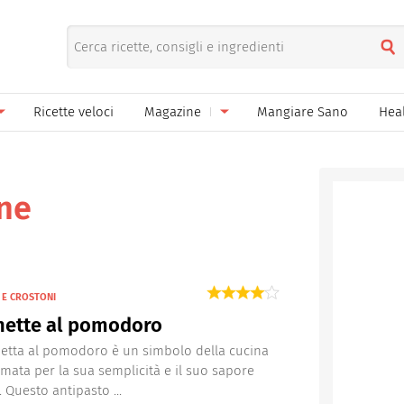
Ricette veloci
Magazine
Mangiare Sano
Hea
nno
Gelati
News
le
Pane pizza focacce
ane
ella Donna
Salse e sughi
ella Mamma
Marmellate e confetture
 E CROSTONI
el Papà
Conserve
hette al pomodoro
een
Ricette di base
etta al pomodoro è un simbolo della cucina
 amata per la sua semplicità e il suo sapore
Bevande
 Questo antipasto ...