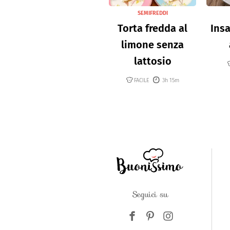
SEMIFREDDI
Torta fredda al
Insa
limone senza
lattosio
FACILE
3h 15m
Seguici su