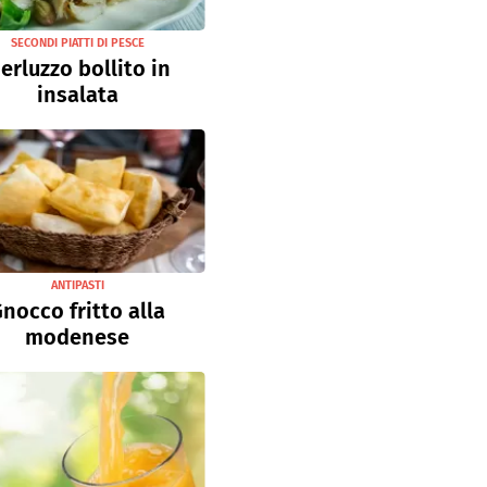
SECONDI PIATTI DI PESCE
erluzzo bollito in
insalata
ANTIPASTI
nocco fritto alla
modenese