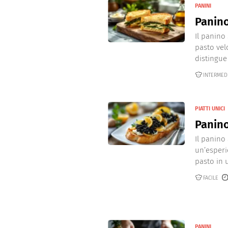
PANINI
Panin
Il panino
pasto vel
distingue 
INTERMED
PIATTI UNICI
Panino
Il panino 
un’esperi
pasto in 
FACILE
PANINI