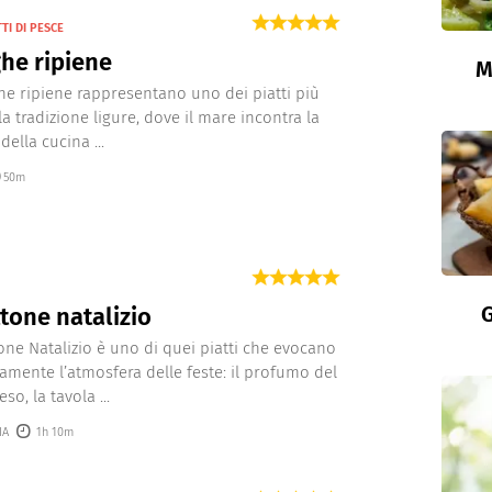
TI DI PESCE
he ripiene
M
he ripiene rappresentano uno dei piatti più
a tradizione ligure, dove il mare incontra la
 della cucina ...
50m
G
tone natalizio
tone Natalizio è uno di quei piatti che evocano
mente l’atmosfera delle feste: il profumo del
so, la tavola ...
IA
1h 10m