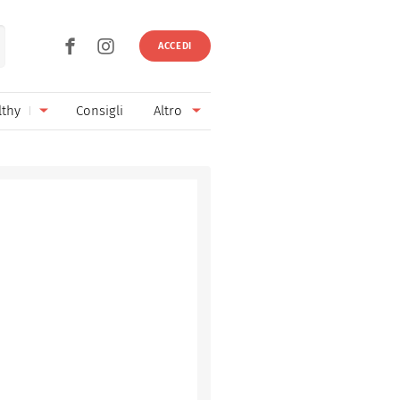
ACCEDI
lthy
Consigli
Altro
Ricette vegetariane
Ingredienti
Ricette vegane
Vini & Birre
Senza glutine
Cucina regionale
Senza lattosio
Cucina internazionale
Senza zucchero
Esperti
Senza burro
Contatti
Senza lievito