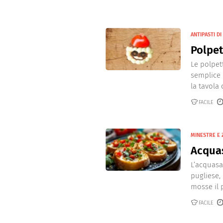
ANTIPASTI DI
Polpet
Le polpet
semplice 
la tavola d
FACILE
MINESTRE E 
Acqua
L’acquasa
pugliese,
mosse il 
FACILE