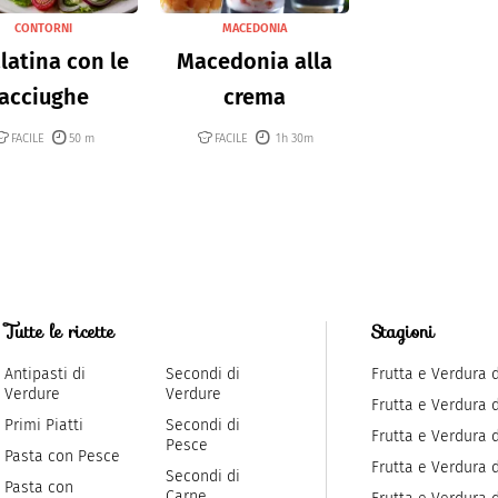
CONTORNI
MACEDONIA
latina con le
Macedonia alla
acciughe
crema
FACILE
50 m
FACILE
1h 30m
Tutte le ricette
Stagioni
Antipasti di
Secondi di
Frutta e Verdura 
Verdure
Verdure
Frutta e Verdura 
Primi Piatti
Secondi di
Frutta e Verdura d
Pesce
Pasta con Pesce
Frutta e Verdura 
Secondi di
Pasta con
Carne