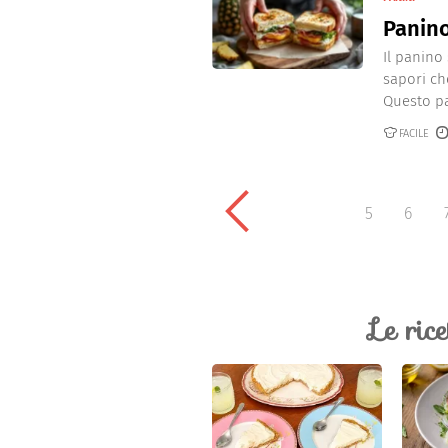
Panino
Il panino
sapori ch
Questo pa
FACILE
5
6
Le ric