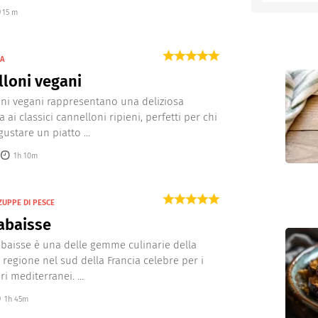
15 m
entino
NA
loni vegani
oni vegani rappresentano una deliziosa
a ai classici cannelloni ripieni, perfetti per chi
ustare un piatto ...
1h 10m
ZUPPE DI PESCE
abaisse
abaisse è una delle gemme culinarie della
 regione nel sud della Francia celebre per i
i mediterranei. ...
1h 45m