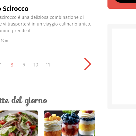
 Scirocco
 scirocco è una deliziosa combinazione di
e vi trasporterà in un viaggio culinario unico.
nino prende il ...
10 m
7
8
9
10
11
ette del giorno