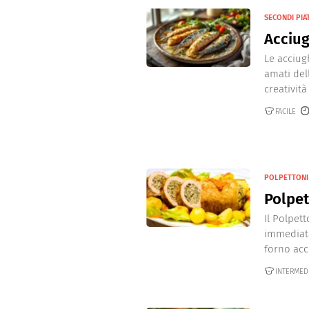
SECONDI PIAT
Acciug
Le acciug
amati dell
creatività
FACILE
POLPETTONI
Polpet
Il Polpet
immediata
forno acce
INTERMED