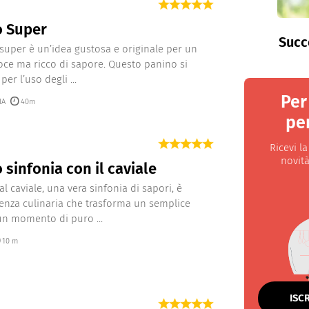
o Super
Succ
 super è un’idea gustosa e originale per un
oce ma ricco di sapore. Questo panino si
per l’uso degli ...
Per
IA
40m
per
Ricevi l
novità
 sinfonia con il caviale
al caviale, una vera sinfonia di sapori, è
enza culinaria che trasforma un semplice
un momento di puro ...
10 m
ISC