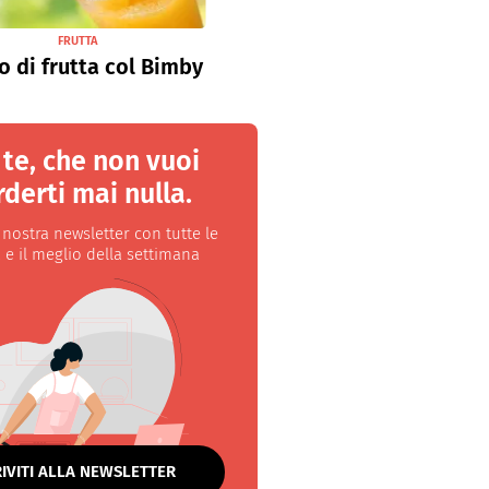
FRUTTA
o di frutta col Bimby
 te, che non vuoi
derti mai nulla.
a nostra newsletter con tutte le
 e il meglio della settimana
RIVITI ALLA NEWSLETTER