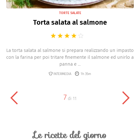
TORTE SALATE
Torta salata al salmone
La torta salata al salmone si prepara realizzando un impasto
con la farina per poi tritare finemente il salmone ed unirlo a
panna e ...
INTERMEDIA
1h 35m
7
di
11
Le ricette del giorno