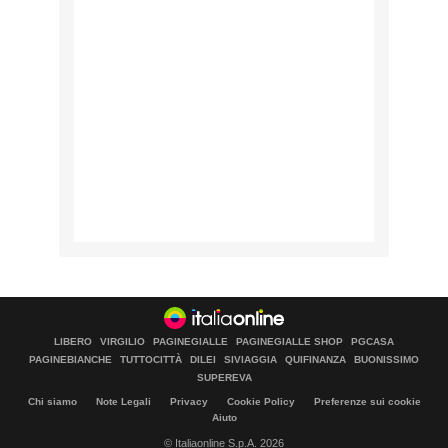
LIBERO
VIRGILIO
PAGINEGIALLE
PAGINEGIALLE SHOP
PGCASA
PAGINEBIANCHE
TUTTOCITTÀ
DILEI
SIVIAGGIA
QUIFINANZA
BUONISSIMO
SUPEREVA
Chi siamo
Note Legali
Privacy
Cookie Policy
Preferenze sui cookie
Aiuto
© Italiaonline S.p.A. 2026