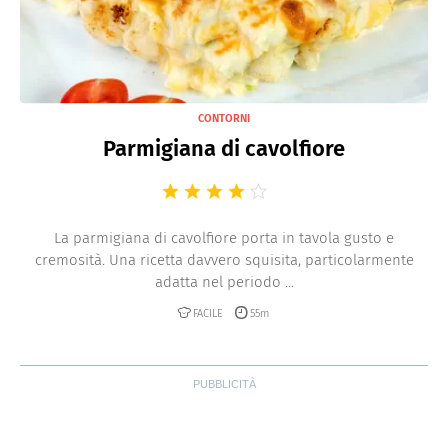
CONTORNI
Parmigiana di cavolfiore
La parmigiana di cavolfiore porta in tavola gusto e
cremosità. Una ricetta davvero squisita, particolarmente
adatta nel periodo ...
FACILE
55m