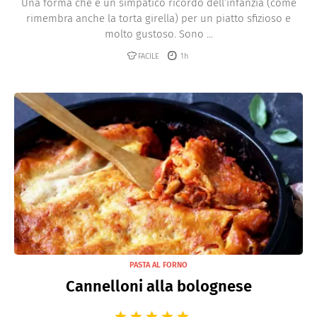
Una forma che è un simpatico ricordo dell’infanzia (come
rimembra anche la torta girella) per un piatto sfizioso e
molto gustoso. Sono ...
FACILE
1h
PASTA AL FORNO
Cannelloni alla bolognese